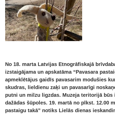
No 18. marta Latvijas Etnogrāfiskajā brīvda
izstaigājama un apskatāma “Pavasara pastai
apmeklētājus gaidīs pavasarim modušies kur
skudras, lieldienu zaķi un pavasarīgi noskaņo
putni un milzu ligzdas. Muzeja teritorijā būs 
dažādas šūpoles. 19. martā no plkst. 12.00 
pastaigu takā” notiks Lielās dienas ieskand