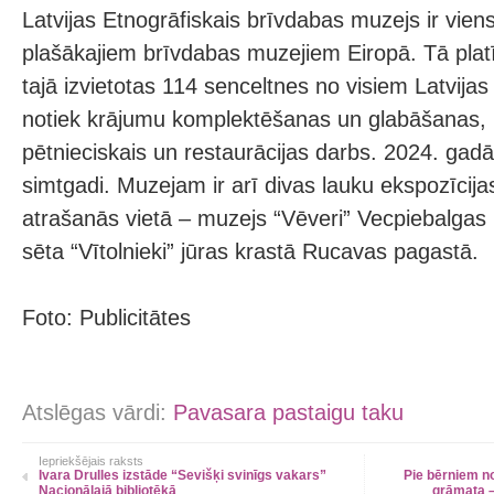
Latvijas Etnogrāfiskais brīvdabas muzejs ir vie
plašākajiem brīvdabas muzejiem Eiropā. Tā platī
tajā izvietotas 114 senceltnes no visiem Latvij
notiek krājumu komplektēšanas un glabāšanas, iz
pētnieciskais un restaurācijas darbs. 2024. gad
simtgadi. Muzejam ir arī divas lauku ekspozīcija
atrašanās vietā – muzejs “Vēveri” Vecpiebalgas
sēta “Vītolnieki” jūras krastā Rucavas pagastā.
Foto: Publicitātes
Atslēgas vārdi:
Pavasara pastaigu taku
Iepriekšējais raksts
Ivara Drulles izstāde “Sevišķi svinīgs vakars”
Pie bērniem no
Nacionālajā bibliotēkā
grāmata –