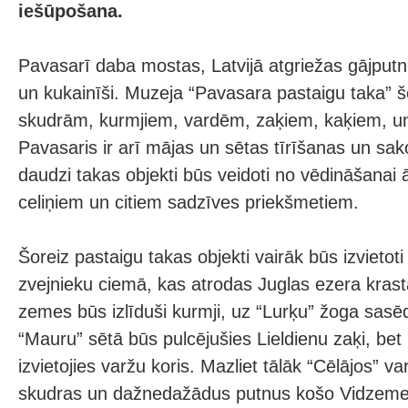
iešūpošana.
Pavasarī daba mostas, Latvijā atgriežas gājputni,
un kukainīši. Muzeja “Pavasara pastaigu taka” š
skudrām, kurmjiem, vardēm, zaķiem, kaķiem, u
Pavasaris ir arī mājas un sētas tīrīšanas un sak
daudzi takas objekti būs veidoti no vēdināšanai ā
celiņiem un citiem sadzīves priekšmetiem.
Šoreiz pastaigu takas objekti vairāk būs izviet
zvejnieku ciemā, kas atrodas Juglas ezera kras
zemes būs izlīduši kurmji, uz “Lurķu” žoga sasēdu
“Mauru” sētā būs pulcējušies Lieldienu zaķi, bet
izvietojies varžu koris. Mazliet tālāk “Cēlājos” v
skudras un dažnedažādus putnus košo Vidzeme