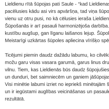
Lieldienu rītā šūpojas pati Saule - “kad Lieldiena
pacēlusies kādu asi virs apvāršņa, tad viņa šūpoj
vienu uz otru pusi, no kā cēlusies ieraša Lieldie
Šūpošanās ir arī pasauli harmonizējoša darbība.
kustību augšup, gan līganu laišanos lejup. Šūpole
Meistarīgi uzkārtas šūpoles apliecina vīrišķo sp
Ticējumi piemin daudz dažādu labumu, ko cilvēki
možu garu visas vasara garumā, garus linus dr
vilnu. Tiem, kas Lieldienās būs daudz šūpojušie
un dunduri, bet saimniecēm un ganiem jāšūpojas,
Visi minētie labumi izriet no iepriekš minētaj
un ir iegūstami auglības veicināšanas un pasaul
rezultātā.