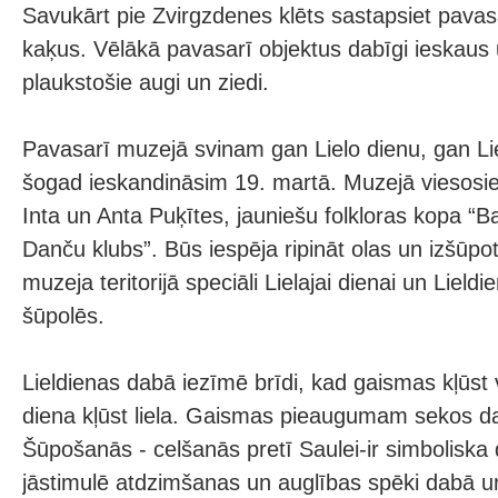
Savukārt pie Zvirgzdenes klēts sastapsiet pava
kaķus. Vēlākā pavasarī objektus dabīgi ieskaus
plaukstošie augi un ziedi.
Pavasarī muzejā svinam gan Lielo dienu, gan Lie
šogad ieskandināsim 19. martā. Muzejā viesosie
Inta un Anta Puķītes, jauniešu folkloras kopa “
Danču klubs”. Būs iespēja ripināt olas un izšūpo
muzeja teritorijā speciāli Lielajai dienai un Lield
šūpolēs.
Lieldienas dabā iezīmē brīdi, kad gaismas kļūst
diena kļūst liela. Gaismas pieaugumam sekos 
Šūpošanās - celšanās pretī Saulei-ir simboliska
jāstimulē atdzimšanas un auglības spēki dabā un