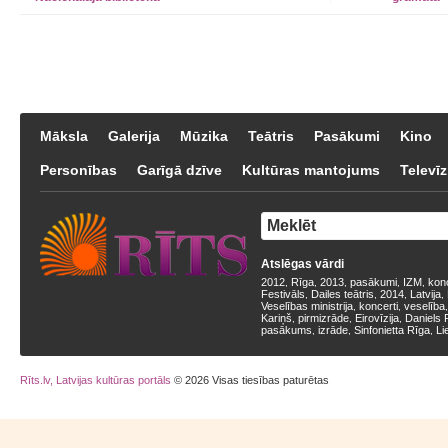
Māksla
Galerija
Mūzika
Teātris
Pasākumi
Kino
Personības
Garīgā dzīve
Kultūras mantojums
Televīz
Atslēgas vārdi
2012
Rīga
2013
pasākumi
IZM
kon
,
,
,
,
,
Festivāls
Dailes teātris
2014
Latvija
,
,
,
,
Veselības ministrija
koncerti
veselība
,
,
Kariņš
pirmizrāde
Eirovīzija
Daniels 
,
,
,
pasākums
izrāde
Sinfonietta Rīga
Li
,
,
,
Rīts.lv, Latvijas kultūras portāls
© 2026 Visas tiesības paturētas