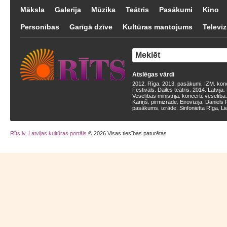
Māksla
Galerija
Mūzika
Teātris
Pasākumi
Kino
Personības
Garīgā dzīve
Kultūras mantojums
Televīz
Atslēgas vārdi
2012
Rīga
2013
pasākumi
IZM
kon
,
,
,
,
,
Festivāls
Dailes teātris
2014
Latvija
,
,
,
,
Veselības ministrija
koncerti
veselība
,
,
Kariņš
pirmizrāde
Eirovīzija
Daniels 
,
,
,
pasākums
izrāde
Sinfonietta Rīga
Li
,
,
,
Rīts.lv, Latvijas kultūras portāls
© 2026 Visas tiesības paturētas