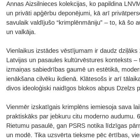
Annas Aizsilnieces kolekcijas, ko papildina LNV
un privāti apģērbu deponējumi, kā arī privātper
savulaik valdījušo “krimplēnmāniju” – to, kā šo
un valkāja.
Vienlaikus izstādes vēstījumam ir daudz dziļāks 
Latvijas un pasaules kultūrvēstures konteksts – 
izmaiņas sabiedrības gaumē un estētikā, moder
ienākšana cilvēku ikdienā. Klātesošs ir arī tālai
divos ideoloģiski naidīgos blokos abpus Dzelzs 
Vienmēr izskatīgais krimplēns iemiesoja sava laik
praktiskāks par jebkuru citu moderno audumu. 
Rietumu pasaulē, gan PSRS notika līdzīgas pār
un modē. Tika uzsvērta tieksme pēc ērtības, vi