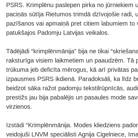
PSRS. Krimplēnu paslepen pirka no jūrniekiem u
paciņās sūtīja Rietumos trimdā dzīvojošie radi, 
pazīšanos vai apmaiņā pret citiem labumiem to 
patukšajos Padomju Latvijas veikalos.
Tādējādi “krimplēnmānija” bija ne tikai “skrieša
raksturīga visiem laikmetiem un paaudzēm. Tā p
trūkuma jeb deficīta mērogus, kā arī privātas pa
izpausmes PSRS ikdienā. Paradoksāli, ka līdz b
beidzot sāka ražot padomju tekstilrūpnīcās, aud
prestižs jau bija pabalējis un pasaules mode sa
virzienos.
Izstādi “Krimplēnmānija. Modes kliedziens pado
veidojuši LNVM speciālisti Agnija Cigelniece, Iman