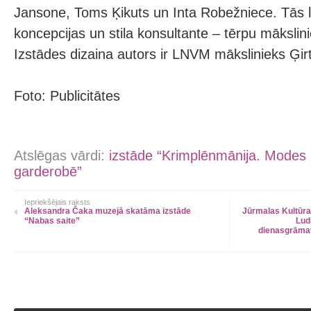
Jansone, Toms Ķikuts un Inta Robežniece. Tās l
koncepcijas un stila konsultante – tērpu mākslin
Izstādes dizaina autors ir LNVM mākslinieks Ģir
Foto: Publicitātes
Atslēgas vārdi:
izstāde “Krimplēnmānija. Modes 
garderobē”
Iepriekšējais raksts
Aleksandra Čaka muzejā skatāma izstāde
Jūrmalas Kultūra
“Nabas saite”
Lud
dienasgrāmata