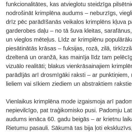
funkcionalitātes, kas atvieglotu steidzīga pilsētn
nodrošināt krimplēna audums – neburzīgs, viegl
drīz pēc parādīšanās veikalos krimplēns kļuva p
garderobes daļu – no tā šuva kleitas, sarafānus
un vieglos mēteļus. Līdz ar krimplēnu populārāk
piesātinātās krāsas – fuksijas, rozā, zilā, tirkīzzi
dzeltenā un oranžā, kas mainīja līdz tam pelēcī
vizuālo realitāti; blakus vienkrāsainajiem krimplē
parādījās arī drosmīgāki raksti – ar punktiņiem, 
lieliem vai sīkiem ziediem un abstraktiem raksti
Vienlaikus krimplēna mode izgaismoja arī pado
nepievilcīgo, pat traģikomisko pusi. Padomju Latvi
audums ienāca 60. gadu beigās – ar krietnu laika
Rietumu pasauli. Sākumā tas bija ļoti ekskluzīvs