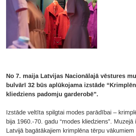
No 7. maija Latvijas Nacionālajā vēstures mu
bulvārī 32 būs aplūkojama izstāde “Krimplē
kliedziens padomju garderobē”.
Izstāde veltīta spilgtai modes parādībai – krim
bija 1960.-70. gadu “modes kliedziens”. Muzejā i
Latvijā bagātākajiem krimplēna tērpu vākumiem