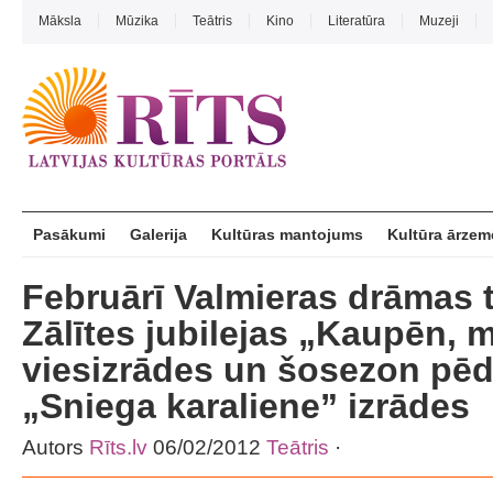
Māksla
Mūzika
Teātris
Kino
Literatūra
Muzeji
Pasākumi
Galerija
Kultūras mantojums
Kultūra ārzem
Februārī Valmieras drāmas t
Zālītes jubilejas „Kaupēn, 
viesizrādes un šosezon pēd
„Sniega karaliene” izrādes
Autors
Rīts.lv
06/02/2012
Teātris
·