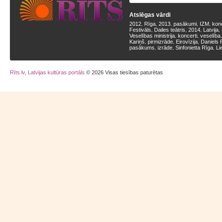
Atslēgas vārdi
2012
Rīga
2013
pasākumi
IZM
kon
,
,
,
,
,
Festivāls
Dailes teātris
2014
Latvija
,
,
,
,
Veselības ministrija
koncerti
veselība
,
,
Kariņš
pirmizrāde
Eirovīzija
Daniels 
,
,
,
pasākums
izrāde
Sinfonietta Rīga
Li
,
,
,
Rīts.lv, Latvijas kultūras portāls
© 2026 Visas tiesības paturētas