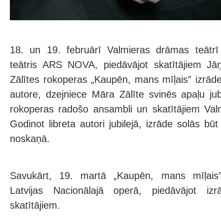
18. un 19. februārī Valmieras drāmas teātrī 
teātris ARS NOVA, piedāvājot skatītājiem J
Zālītes rokoperas „Kaupēn, mans mīļais” izrādes
autore, dzejniece Māra Zālīte svinēs apaļu ju
rokoperas radošo ansambli un skatītājiem Val
Godinot libreta autori jubilejā, izrāde solās bū
noskaņā.
Savukārt, 19. martā „Kaupēn, mans mīļais”
Latvijas Nacionālajā operā, piedāvājot iz
skatītājiem.