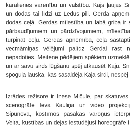
karalienes varenību un valstību. Kajs ļaujas S
un dodas tai līdzi uz Ledus pili. Gerda apņe
dodas ceļā. Gerdas mīlestība un labā griba ir 
pārbaudījumiem un pārdzīvojumiem, mīlestība
turpināt ceļu. Gerdas apņēmība, ceļā sastapt
vecmāmiņas vēlējumi palīdz Gerdai rast 
nepadoties. Meitene pēdējiem spēkiem uzmeklē 
un ar savu sirds lūgšanu spēj atkausēt Kaju. Sn
spoguļa lauska, kas sasaldēja Kaja sirdi, nespēj 
Izrādes režisore ir Inese Mičule, par skatuves
scenogrāfe Ieva Kauliņa un video projekcij
Sipunova, kostīmos pasakas varoņus ietērpu
Veita, kustības un dejas iestudējusi horeogrāfe