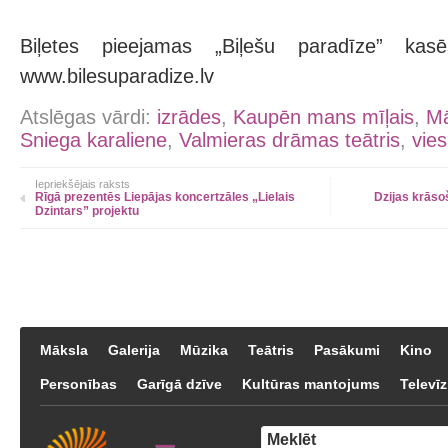
Biļetes pieejamas „Biļešu paradīze” kas
www.bilesuparadize.lv
Atslēgas vārdi:
izrādes
,
Kaupēn mans mīļais
,
Mā
Sniega karaliene
,
Valmieras drāmas teātris
,
vies
Iepriekšējais raksts
Rīgā prezentēs Liepājas koncertzāles „Lielais
Dzijas krāso
Dzintars” projektu
Māksla
Galerija
Mūzika
Teātris
Pasākumi
Kino
Personības
Garīgā dzīve
Kultūras mantojums
Televīz