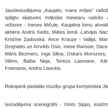
Jauniestudējuma „Kaupēn, mans mīļais” radoš
spilgtu skatuves mākslas meistaru radošo 
režisore - Ineses Mičule, Kaupēna lomu atvei
aktieris Andris Keišs, Mātes lomā -Latvijas Nac
Kristīne Zadovska. Ance Krauze - Vallija, Mart
Dzejnieks un Arnolds Osis, Inese Ramute, Dace 
Māris Bezmers, Inga Siliņa, Oskars Morozovs, 
Vilims, Baiba Neja, Terēza Lasmane, Kārl
Freimanis, Andris Liseckis.
Rokoperā piedalās mūziķu grupa komponista Jā
Iestudējuma scenogrāfs - Gints Sippo, kostīm