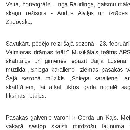
Veita, horeogrāfe - Inga Raudinga, gaismu māks
skaņu režisors - Andris Alviķis un izrāde
Zadovska.
Savukārt, pēdējo reizi šajā sezonā - 23. februārī
Valmieras drāmas teātrī Muzikālais teātris A
skatītājus un ģimenes iepazīt Jāņa Lūsēna
mūzikla „Sniega karaliene” ziemas pasakas v
Šajā sezonā mūzikls „Sniega karaliene” a
skatītājiem, lai atkal tiktos gada nogalē sa
līksmās rotaļās.
Pasakas galvenie varoņi ir Gerda un Kajs. Me
vakarā sastop skaisti mirdzošu ļaunuma v