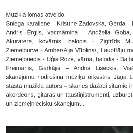
Mūziklā lomas atveido:
Sniega karaliene - Kristīne Zadovska, Gerda - 
Andris Ērglis, vecmāmiņa - Andžella Goba
Akuratere, kovārnis, balodis - Zigfrīds Mu
Ziemeļburve - Amber/Aija Vītoliņa/, Laupītāju 
Ziemeļbriedis - Uģis Roze, vārna, balodis - Baiba
Freimanis, Garkājis – Andris Liseckis. Vis
skanējumu nodrošina mūziķu orķestris Jāņa 
stāsta mūzikla autors – skanēs dažādi sitamie in
akordeons, ģitāras un taustiņistrumenti, uzburot
un ziemeļniecisku skanējumu.