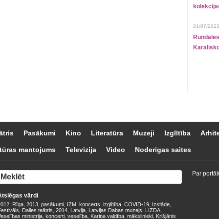
kolekcij
21/07/2023
Rundāles
Karalisko
ātris
Pasākumi
Kino
Literatūra
Muzeji
Izglītība
Arhit
tūras mantojums
Televīzija
Video
Noderīgas saites
Par portāl
Atslēgas vārdi
2012
Rīga
2013
pasākumi
IZM
koncerts
izglītība
COVID-19
Izstāde
,
,
,
,
,
,
,
,
,
estivāls
Dailes teātris
2014
Latvija
Latvijas Dabas muzejs
LIZDA
,
,
,
,
,
,
eselības ministrija
koncerti
veselība
Kariņa valdība
mākslinieki
Krišjānis
,
,
,
,
,