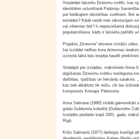
Vispārējie latviešu Dziesmu svētki, kas sp
identitātes uzturēšanā Padomju Savienība
par lielākajiem latvietības svētkiem. Bet
estrādes? Kādā veidā mēs raksturojam sev
vai vēlamies būt? Ir nepieciešama diskusi
popularizēšana, kāds ir latvieša paštēls un
Projekta „Dziesma” ietvaros izstāžu zāles
šai izstādei radītas kora dziesmas ierakst
izziņotā laikā būs iespēja baudīt priekšne
Strādājot pie izstādes, mākslinieki Anna 
atgūšanas Dziesmu svētku noslēguma konce
darbības, īpašības un lietvārdu saraksts. 
kas tiek atkārtots tik reižu, cik tas izdz
komponists Kristaps Pētersons.
Anna Salmane (1980) strādā galvenokārt ar
grādu Goldsmita koledžā (Goldsmiths Colleg
Izstādēs piedalās kopš 2001. gada, māksl
Rīgā.
Krišs Salmanis (1977) darbojas kustīgā att
akadēmijā, papildinājies Ķelnes Mediju mā