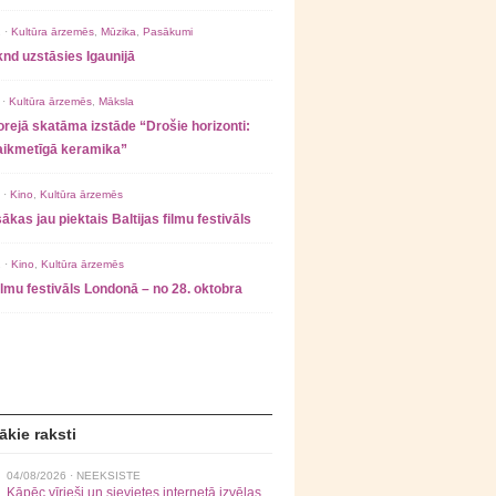
 ·
Kultūra ārzemēs
,
Mūzika
,
Pasākumi
nd uzstāsies Igaunijā
 ·
Kultūra ārzemēs
,
Māksla
rejā skatāma izstāde “Drošie horizonti:
laikmetīgā keramika”
 ·
Kino
,
Kultūra ārzemēs
ākas jau piektais Baltijas filmu festivāls
 ·
Kino
,
Kultūra ārzemēs
filmu festivāls Londonā – no 28. oktobra
ākie raksti
04/08/2026 ·
NEEKSISTE
Kāpēc vīrieši un sievietes internetā izvēlas