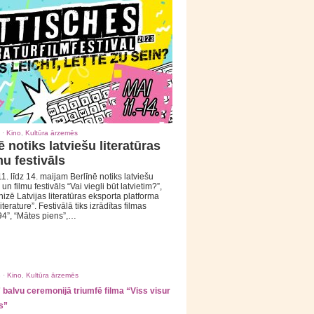
 ·
Kino
,
Kultūra ārzemēs
ē notiks latviešu literatūras
mu festivāls
1. līdz 14. maijam Berlīnē notiks latviešu
 un filmu festivāls “Vai viegli būt latvietim?”,
izē Latvijas literatūras eksporta platforma
iterature”. Festivālā tiks izrādītas filmas
94”, “Mātes piens”,…
 ·
Kino
,
Kultūra ārzemēs
balvu ceremonijā triumfē filma “Viss visur
s”