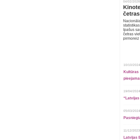
04/02/2026
Kinote
četras
Nacionāla
statistika
īpašus sa
četras vie
pirmoreiz
10/10/2024
Kultūras 
pieejamai
19/04/2024
“Latvijas
05/03/2024
Pasniegt
11/12/2023
Latvijas 