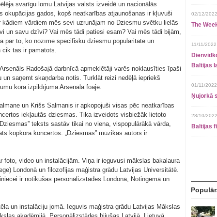
ēlēja svarīgu lomu Latvijas valsts izveidē un nacionālās
s okupācijas gados, kopš neatkarības atjaunošanas ir kļuvuši
02/12/2022
 ar kādiem vārdiem mēs sevi uzrunājam no Dziesmu svētku lielās
The Week
i un savu dzīvi? Vai mēs tādi patiesi esam? Vai mēs tādi bijām,
ja par to, ko nozīmē specifisku dziesmu popularitāte un
11/11/2022
 cik tas ir pamatots.
Dienvidko
Baltijas 
 Arsenāls Radošajā darbnīcā apmeklētāji varēs noklausīties īpaši
u un saņemt skaņdarba notis. Turklāt reizi nedēļā iepriekš
01/11/2022
sumu kora izpildījumā Arsenāla foajē.
Ņujorkā s
Salmane un Krišs Salmanis ir apkopojuši visas pēc neatkarības
rtos iekļautās dziesmas. Tika izveidots visbiežāk lietoto
28/10/2022
„Dziesmas” teksts sastāv tikai no viena, vispopulārākā vārda,
Baltijas 
iedāts kopkora koncertos. „Dziesmas” mūzikas autors ir
 foto, video un instalācijām. Viņa ir ieguvusi mākslas bakalaura
e) Londonā un filozofijas maģistra grādu Latvijas Universitātē.
iniecei ir notikušas personālizstādes Londonā, Notingemā un
Populār
ēla un instalāciju jomā. Ieguvis maģistra grādu Latvijas Mākslas
kslas akadēmijā. Personālizstādes bijušas Latvijā, Lietuvā,