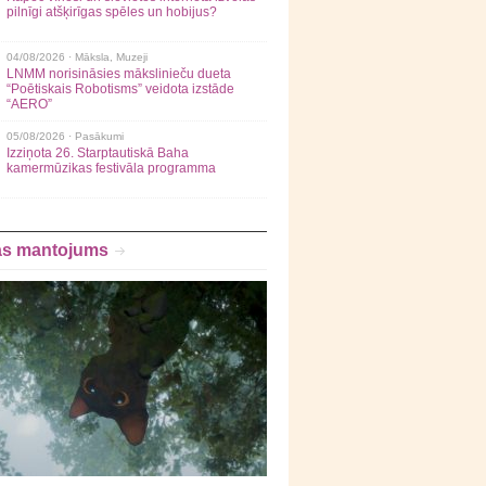
pilnīgi atšķirīgas spēles un hobijus?
04/08/2026 ·
Māksla
,
Muzeji
LNMM norisināsies mākslinieču dueta
“Poētiskais Robotisms” veidota izstāde
“AERO”
05/08/2026 ·
Pasākumi
Izziņota 26. Starptautiskā Baha
kamermūzikas festivāla programma
as mantojums