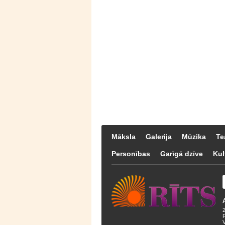
Māksla
Galerija
Mūzika
Te
Personības
Garīgā dzīve
Kul
F
V