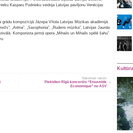
ieku Kasparu Podnieku veidoja Latvijas paviljonu Venēcijas
ra grādu kompozīcijā Jāzepa Vītola Latvijas Mūzikas akadēmijā.
mežs”, „Arēna”, „Saxophonia”, „Rudens mūzika”, Latvijas Jaunās
tivālā. Komponista pirmā opera „Mihails un Mihails spēlē šahu”
vu.
Kultūr
Nākamais raksts
z
Piektdien Rīgā koncertēs “Ensemble
Economique” no ASV