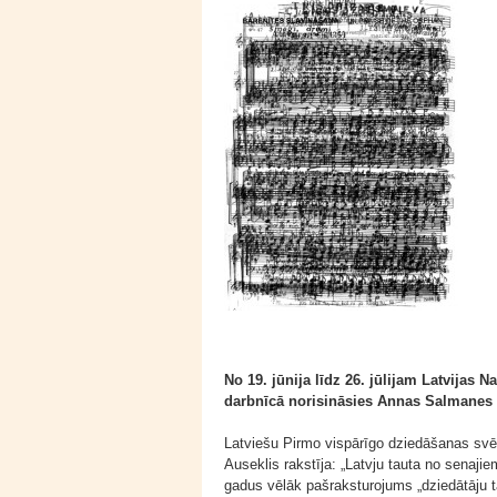
No 19. jūnija līdz 26. jūlijam Latvijas
darbnīcā norisināsies Annas Salmanes
Latviešu Pirmo vispārīgo dziedāšanas svēt
Auseklis rakstīja: „Latvju tauta no senaji
gadus vēlāk pašraksturojums „dziedātāju ta