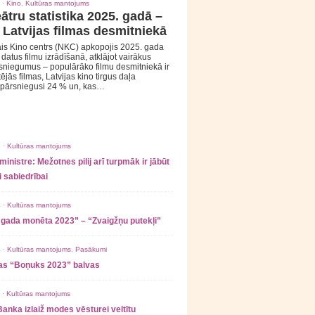
 ·
Kino
,
Kultūras mantojums
ātru statistika 2025. gadā –
 Latvijas filmas desmitniekā
is Kino centrs (NKC) apkopojis 2025. gada
s datus filmu izrādīšanā, atklājot vairākus
sniegumus – populārāko filmu desmitniekā ir
tējās filmas, Latvijas kino tirgus daļa
 pārsniegusi 24 % un, kas…
 ·
Kultūras mantojums
ministre: Mežotnes pilij arī turpmāk ir jābūt
 sabiedrībai
 ·
Kultūras mantojums
 gada monēta 2023” – “Zvaigžņu putekļi”
 ·
Kultūras mantojums
,
Pasākumi
as “Boņuks 2023” balvas
 ·
Kultūras mantojums
Banka izlaiž modes vēsturei veltītu