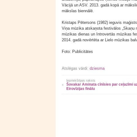
Vācijā un ASV. 2013. gadā kopā ar mākslin
mākslas biennālē.
Kristaps Pētersons (1982) ieguvis maģist
Viņa mūzika atskaņota festivālos „Skaņu 
mūzikas dienas un Introvertās mūzikas fes
2014. gadā novērtēta ar Lielo mūzikas bal
Foto: Publicitātes
Atslēgas vārdi:
dziesma
Iepriekšējais raksts
Šovakar Aminata cīnīsies par ceļazīmi u
Eirovīzijas finālu