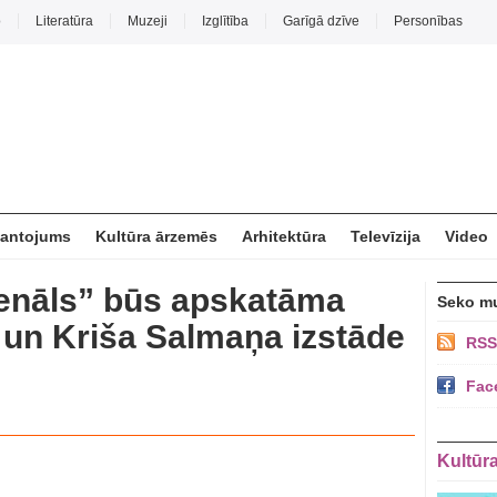
o
Literatūra
Muzeji
Izglītība
Garīgā dzīve
Personības
mantojums
Kultūra ārzemēs
Arhitektūra
Televīzija
Video
senāls” būs apskatāma
Seko m
un Kriša Salmaņa izstāde
RSS
Fac
Kultūr