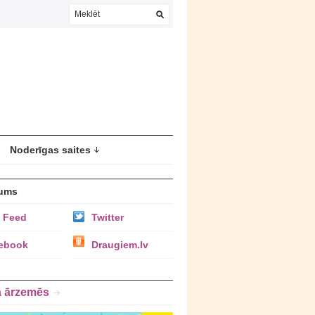
Noderīgas saites
ums
 Feed
Twitter
ebook
Draugiem.lv
a ārzemēs