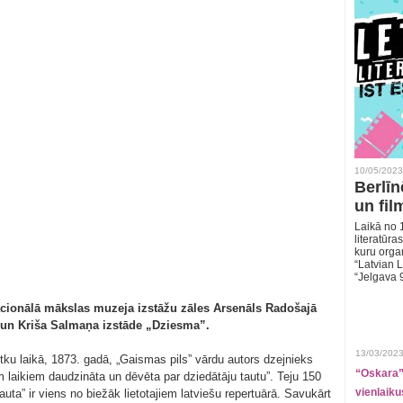
10/05/2023
Berlīn
un fil
Laikā no 1
literatūras
kuru organ
“Latvian L
“Jelgava 
 Nacionālā mākslas muzeja izstāžu zāles Arsenāls Radošajā
 un Kriša Salmaņa izstāde „Dziesma”.
13/03/2023
ku laikā, 1873. gadā, „Gaismas pils” vārdu autors dzejnieks
“Oskara” 
em laikiem daudzināta un dēvēta par dziedātāju tautu”. Teju 150
vienlaiku
uta” ir viens no biežāk lietotajiem latviešu repertuārā. Savukārt