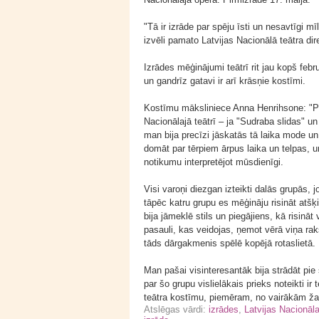
"Tā ir izrāde par spēju īsti un nesavtīgi mī
izvēli pamato Latvijas Nacionālā teātra di
Izrādes mēģinājumi teātrī rit jau kopš feb
un gandrīz gatavi ir arī krāsņie kostīmi.
Kostīmu māksliniece Anna Henrihsone: "Pa
Nacionālajā teātrī – ja "Sudraba slidas" un
man bija precīzi jāskatās tā laika mode un 
domāt par tērpiem ārpus laika un telpas, un
notikumu interpretējot mūsdienīgi.
Visi varoņi diezgan izteikti dalās grupās, 
tāpēc katru grupu es mēģināju risināt atš
bija jāmeklē stils un piegājiens, kā risinā
pasauli, kas veidojas, ņemot vērā viņa rak
tāds dārgakmenis spēlē kopējā rotaslietā.
Man pašai visinteresantāk bija strādāt pie 
par šo grupu vislielākais prieks noteikti ir
teātra kostīmu, piemēram, no vairākām ža
Atslēgas vārdi:
izrādes
,
Latvijas Nacionāla