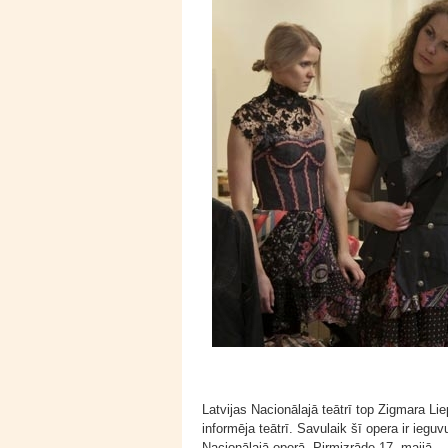
Latvijas Nacionālajā teātrī top Zigmara Li
informēja teātrī. Savulaik šī opera ir ieguv
Nacionālajā operā. Pirmizrāde 17. maijā.