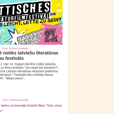
 ·
Kino
,
Kultūra ārzemēs
ē notiks latviešu literatūras
mu festivāls
1. līdz 14. maijam Berlīnē notiks latviešu
 un filmu festivāls “Vai viegli būt latvietim?”,
izē Latvijas literatūras eksporta platforma
iterature”. Festivālā tiks izrādītas filmas
94”, “Mātes piens”,…
 ·
Kino
,
Kultūra ārzemēs
balvu ceremonijā triumfē filma “Viss visur
s”