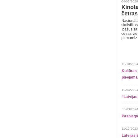
04/02/2026
Kinote
četras
Nacionāla
statistika
īpašus sa
četras vie
pirmoreiz
10/10/2024
Kultūras 
pieejamai
19/04/2024
“Latvijas
05/03/2024
Pasniegt
11/12/2023
Latvijas 