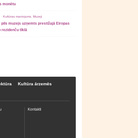
as monētu
 ·
Kultūras mantojums
,
Muzeji
 pils muzejs uzņemts prestižajā Eiropas
 rezidenču tīklā
ektūra
Kultūra ārzemēs
u
Kontakti