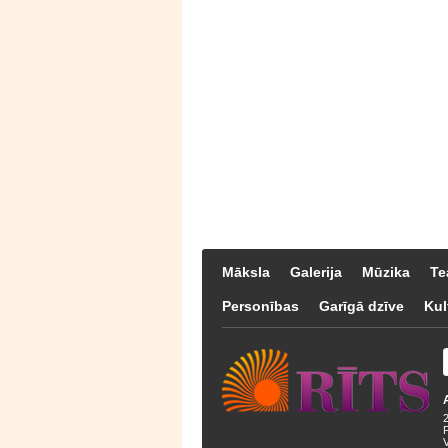
Māksla
Galerija
Mūzika
Te
Personības
Garīgā dzīve
Kul
F
V