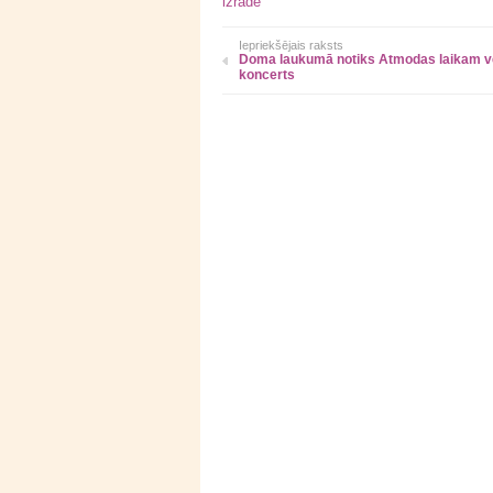
izrāde
Iepriekšējais raksts
Doma laukumā notiks Atmodas laikam ve
koncerts