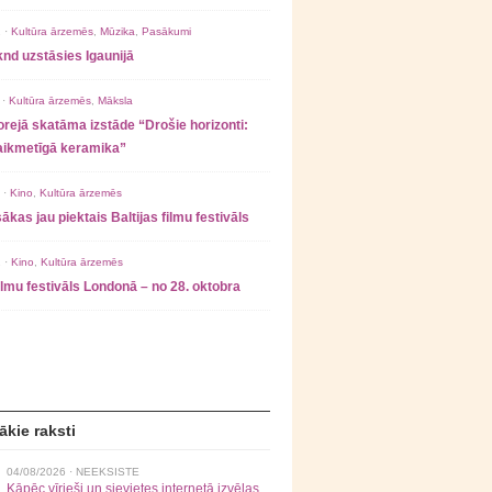
 ·
Kultūra ārzemēs
,
Mūzika
,
Pasākumi
nd uzstāsies Igaunijā
 ·
Kultūra ārzemēs
,
Māksla
rejā skatāma izstāde “Drošie horizonti:
laikmetīgā keramika”
 ·
Kino
,
Kultūra ārzemēs
ākas jau piektais Baltijas filmu festivāls
 ·
Kino
,
Kultūra ārzemēs
filmu festivāls Londonā – no 28. oktobra
ākie raksti
04/08/2026 ·
NEEKSISTE
Kāpēc vīrieši un sievietes internetā izvēlas