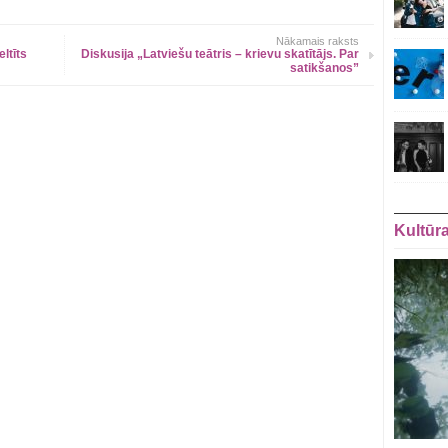
Nākamais raksts
ltīts
Diskusija „Latviešu teātris – krievu skatītājs. Par
satikšanos”
Kultūr