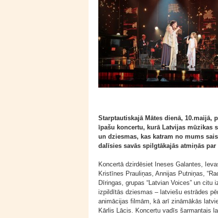
Starptautiskajā Mātes dienā, 10.maijā, p
īpašu koncertu, kurā Latvijas mūzikas 
un dziesmas, kas katram no mums saistās
dalīsies savās spilgtākajās atmiņās 
Koncertā dzirdēsiet Ineses Galantes, Ieva
Kristīnes Prauliņas, Annijas Putniņas, “Ra
Dīringas, grupas “Latvian Voices” un citu i
izpildītās dziesmas – latviešu estrādes 
animācijas filmām, kā arī zināmākās latv
Kārlis Lācis. Koncertu vadīs šarmantais l