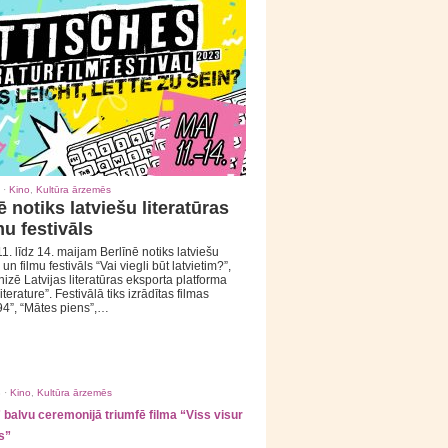
 ·
Kino
,
Kultūra ārzemēs
ē notiks latviešu literatūras
mu festivāls
1. līdz 14. maijam Berlīnē notiks latviešu
 un filmu festivāls “Vai viegli būt latvietim?”,
izē Latvijas literatūras eksporta platforma
iterature”. Festivālā tiks izrādītas filmas
94”, “Mātes piens”,…
 ·
Kino
,
Kultūra ārzemēs
balvu ceremonijā triumfē filma “Viss visur
s”