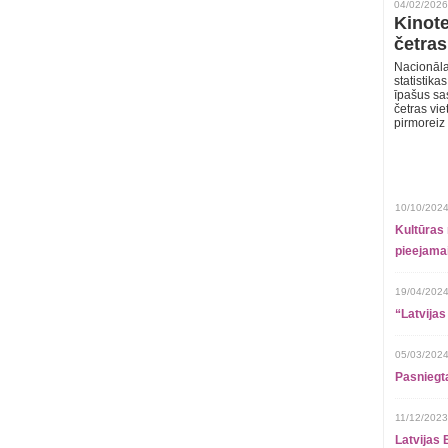
04/02/2026
Kinote
četras
Nacionāla
statistika
īpašus sa
četras vie
pirmoreiz
10/10/2024
Kultūras 
pieejamai
19/04/2024
“Latvijas
05/03/2024
Pasniegt
11/12/2023
Latvijas 