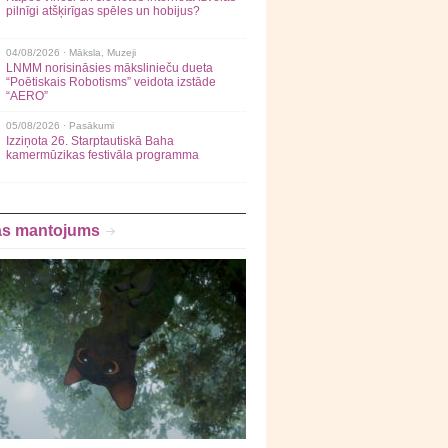
pilnīgi atšķirīgas spēles un hobijus?
04/08/2026 ·
Māksla
,
Muzeji
LNMM norisināsies mākslinieču dueta
“Poētiskais Robotisms” veidota izstāde
“AERO”
05/08/2026 ·
Pasākumi
Izziņota 26. Starptautiskā Baha
kamermūzikas festivāla programma
as mantojums