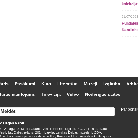
kolekcij
21/07/2023
Rundāles
Karalisko
ātris
Pasākumi
Kino
Literatūra
Muzeji
Izglītība
Arhit
tūras mantojums
Televīzija
Video
Noderīgas saites
Par portāl
Atslēgas vārdi
2012
Rīga
2013
pasākumi
IZM
koncerts
izglītība
COVID-19
Izstāde
,
,
,
,
,
,
,
,
,
estivāls
Dailes teātris
2014
Latvija
Latvijas Dabas muzejs
LIZDA
,
,
,
,
,
,
eselības ministrija
koncerti
veselība
Kariņa valdība
mākslinieki
Krišjānis
,
,
,
,
,