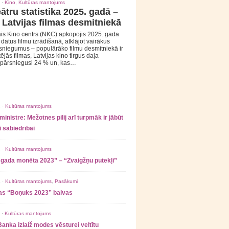
 ·
Kino
,
Kultūras mantojums
ātru statistika 2025. gadā –
 Latvijas filmas desmitniekā
is Kino centrs (NKC) apkopojis 2025. gada
s datus filmu izrādīšanā, atklājot vairākus
sniegumus – populārāko filmu desmitniekā ir
tējās filmas, Latvijas kino tirgus daļa
 pārsniegusi 24 % un, kas…
 ·
Kultūras mantojums
ministre: Mežotnes pilij arī turpmāk ir jābūt
 sabiedrībai
 ·
Kultūras mantojums
 gada monēta 2023” – “Zvaigžņu putekļi”
 ·
Kultūras mantojums
,
Pasākumi
as “Boņuks 2023” balvas
 ·
Kultūras mantojums
Banka izlaiž modes vēsturei veltītu