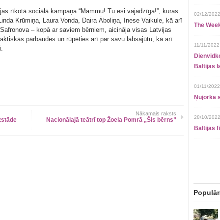
ijas rīkotā sociālā kampaņa “Mammu! Tu esi vajadzīga!”, kuras
02/12/2022
Linda Krūmiņa, Laura Vonda, Daira Āboliņa, Inese Vaikule, kā arī
The Week
Safronova – kopā ar saviem bērniem, aicināja visas Latvijas
laktiskās pārbaudes un rūpēties arī par savu labsajūtu, kā arī
11/11/2022
i.
Dienvidko
Baltijas 
01/11/2022
Ņujorkā s
Nākamais raksts
28/10/2022
izstāde
Nacionālajā teātrī top Žoela Pomrā „Šis bērns”
Baltijas 
Populār