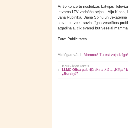
Ar šo koncertu noslēdzas Latvijas Televīz
ietvaros LTV vadošās sejas – Aija Kinca, 
Jana Rubinika, Diāna Spinu un Jekaterina 
sievietes veikt savlaicīgas veselības profi
atgādināja, cik svarīgi būt veselai mamma
Foto: Publicitātes
Atslēgas vārdi:
Mammu! Tu esi vajadzīga!
Iepriekšējais raksts
LLMC Ofisa galerijā tiks atklāta „Klīga” 
„Borziņš”