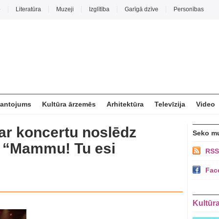
o
Literatūra
Muzeji
Izglītība
Garīgā dzīve
Personības
mantojums
Kultūra ārzemēs
Arhitektūra
Televīzija
Video
ar koncertu noslēdz
Seko m
 “Mammu! Tu esi
RSS
Fac
Kultūr