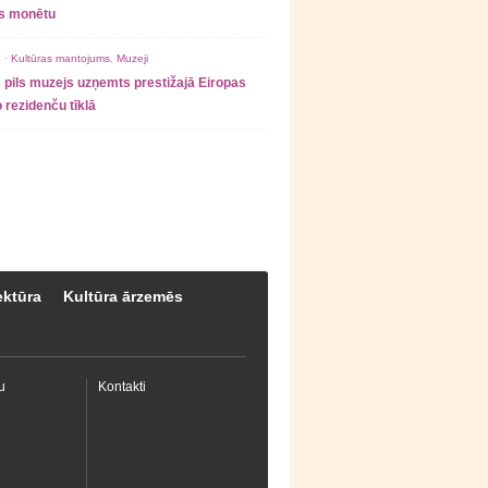
as monētu
 ·
Kultūras mantojums
,
Muzeji
 pils muzejs uzņemts prestižajā Eiropas
 rezidenču tīklā
ektūra
Kultūra ārzemēs
u
Kontakti