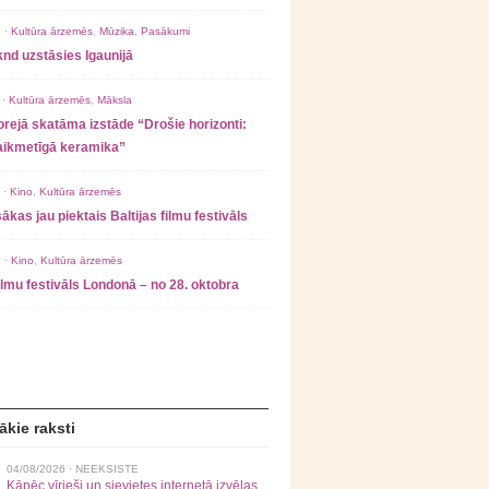
 ·
Kultūra ārzemēs
,
Mūzika
,
Pasākumi
nd uzstāsies Igaunijā
 ·
Kultūra ārzemēs
,
Māksla
rejā skatāma izstāde “Drošie horizonti:
laikmetīgā keramika”
 ·
Kino
,
Kultūra ārzemēs
ākas jau piektais Baltijas filmu festivāls
 ·
Kino
,
Kultūra ārzemēs
filmu festivāls Londonā – no 28. oktobra
ākie raksti
04/08/2026 ·
NEEKSISTE
Kāpēc vīrieši un sievietes internetā izvēlas