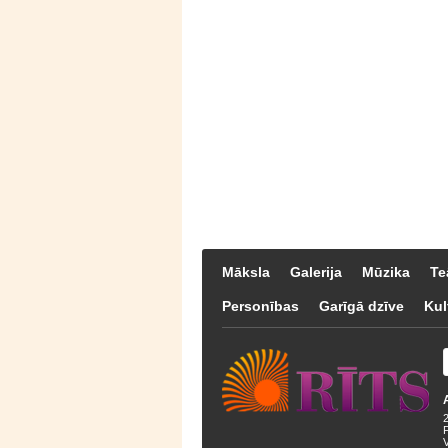
Māksla
Galerija
Mūzika
Te
Personības
Garīgā dzīve
Kul
F
V