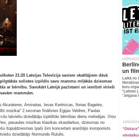
10/05/2023
Berlīn
un fil
ulksten 21:20 Latvijas Televīzija saviem skatītājiem dāvā
Laikā no 1
spilgtākās solistes izpildīs savu mammu mīļākās dziesmas
literatūras
 ar bērnību. Savukārt Latvijā pazīstami un iemīļoti vīrieši
kuru organ
“Latvian L
par savām mammām.
“Jelgava 
s Akurateres, Aminatas, Ievas Kerēvicas, Ilonas Bageles,
dīti mūzikai” 2.sezonas finālistes Egijas Veldres, Paulas
zcilu latviešu dziedātāju izpildītās bērnības dienu melodijas. Viņu
pērles, pasaules mūzikas klasikas skaņdarbus, dziesmas no
13/03/2023
iešu šūpuļdziesmas īpaši šim koncertam aranžējis komponists
“Oskara” 
atviešu dziedātājs Normunds Rutulis.
vienlaiku