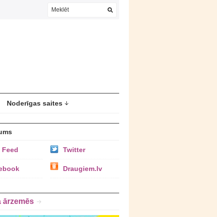
Noderīgas saites
ums
 Feed
Twitter
ebook
Draugiem.lv
a ārzemēs