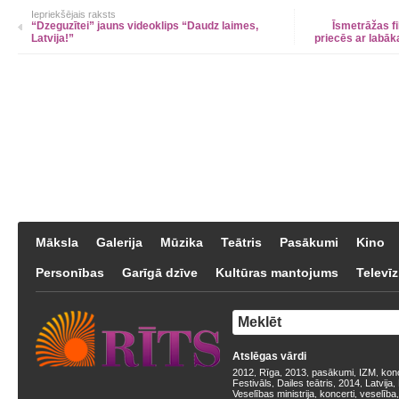
Iepriekšējais raksts
“Dzeguzītei” jauns videoklips “Daudz laimes,
Īsmetrāžas 
Latvija!”
priecēs ar labāk
Māksla
Galerija
Mūzika
Teātris
Pasākumi
Kino
Personības
Garīgā dzīve
Kultūras mantojums
Televīz
Atslēgas vārdi
2012
Rīga
2013
pasākumi
IZM
kon
,
,
,
,
,
Festivāls
Dailes teātris
2014
Latvija
,
,
,
,
Veselības ministrija
koncerti
veselība
,
,