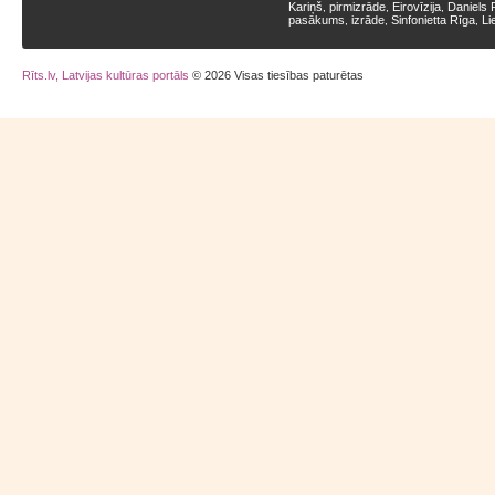
Kariņš
pirmizrāde
Eirovīzija
Daniels 
,
,
,
pasākums
izrāde
Sinfonietta Rīga
Li
,
,
,
Rīts.lv, Latvijas kultūras portāls
© 2026 Visas tiesības paturētas