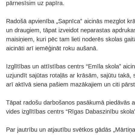
pārnesīsim uz papīra.
Radošā apvienība „Sapnīca” aicinās mezglot kr
un draugiem, tāpat izveidot neparastas apdruka
maisiņiem, kuri pēc tam lieti noderēs skolas gai
aicināti arī iemēģināt roku aušanā.
Izglītības un attīstības centrs “Emīla skola” aici
uzjundīt sajūtas rotaļās ar krāsām, sajūtu takā,
arī aktīvā siena pašiem mazākajiem un citi pārs
Tāpat radošu darbošanos pasākumā piedāvās ar
vides izglītības centrs “Rīgas Dabaszinību skola
Par jautrību un atjautību svētkos gādās „Mārtiņa