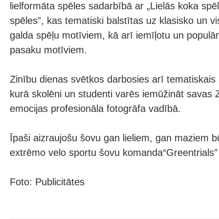
lielformāta spēles sadarbībā ar „Lielās koka spēl
spēles”, kas tematiski balstītas uz klasisko un v
galda spēļu motīviem, kā arī iemīļotu un populāru
pasaku motīviem.
Zinību dienas svētkos darbosies arī tematiskais s
kurā skolēni un studenti varēs iemūžināt savas 
emocijas profesionāla fotogrāfa vadībā.
Īpaši aizraujošu šovu gan lieliem, gan maziem b
extrēmo velo sportu šovu komanda“Greentrials” 
Foto: Publicitātes