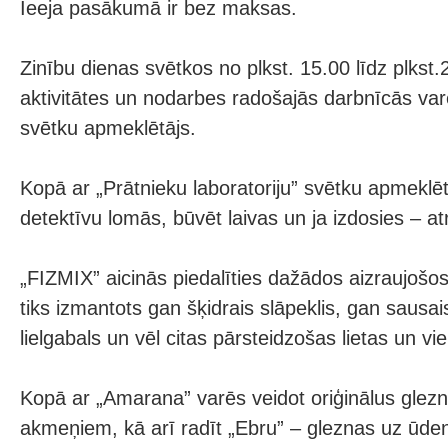
Ieeja pasākumā ir bez maksas.
Zinību dienas svētkos no plkst. 15.00 līdz plkst.
aktivitātes un nodarbes radošajās darbnīcās varē
svētku apmeklētājs.
Kopā ar „Prātnieku laboratoriju” svētku apmeklētā
detektīvu lomās, būvēt laivas un ja izdosies – a
„FIZMIX” aicinās piedalīties dažādos aizraujošo
tiks izmantots gan šķidrais slāpeklis, gan sausa
lielgabals un vēl citas pārsteidzošas lietas un vie
Kopā ar „Amarana” varēs veidot oriģinālus glez
akmeņiem, kā arī radīt „Ebru” – gleznas uz ūde