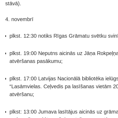
stāvā).
4. novembrī
plkst. 12:30 notiks Rīgas Grāmatu svētku svin
plkst. 19:00 Neputns aicinās uz Jāņa Rokpeļņ
atvēršanas pasākumu;
plkst. 17:00 Latvijas Nacionālā bibliotēka ielū
“Lasāmvielas. Ceļvedis pa lasīšanas vietām 2
atvēršanu;
plkst: 13:00 Jumava lasītājus aicinās uz grā