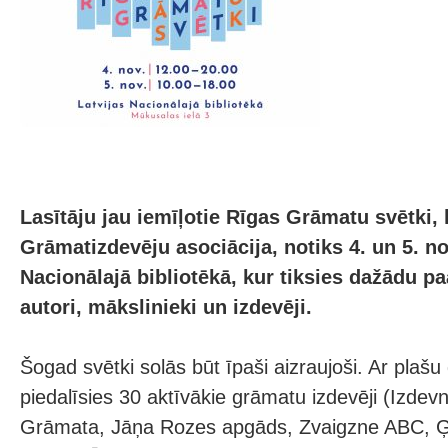
Lasītāju jau iemīļotie Rīgas Grāmatu svētki, 
Grāmatizdevēju asociācija, notiks 4. un 5. n
Nacionālajā bibliotēkā, kur tiksies dažādu pa
autori, mākslinieki un izdevēji.
Šogad svētki solās būt īpaši aizraujoši. Ar plašu
piedalīsies 30 aktīvākie grāmatu izdevēji (Izdev
Grāmata, Jāņa Rozes apgāds, Zvaigzne ABC, Ģ