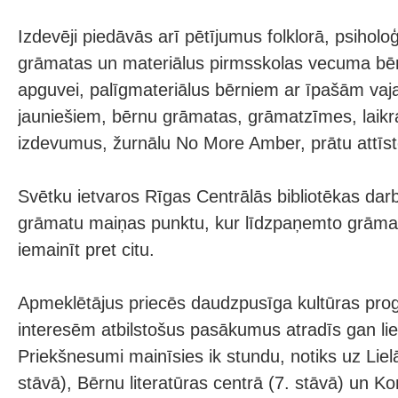
Izdevēji piedāvās arī pētījumus folklorā, psiholoģ
grāmatas un materiālus pirmsskolas vecuma bē
apguvei, palīgmateriālus bērniem ar īpašām vaja
jauniešiem, bērnu grāmatas, grāmatzīmes, lai
izdevumus, žurnālu No More Amber, prātu attīst
Svētku ietvaros Rīgas Centrālās bibliotēkas darb
grāmatu maiņas punktu, kur līdzpaņemto grāmat
iemainīt pret citu.
Apmeklētājus priecēs daudzpusīga kultūras p
interesēm atbilstošus pasākumus atradīs gan li
Priekšnesumi mainīsies ik stundu, notiks uz Liel
stāvā), Bērnu literatūras centrā (7. stāvā) un Ko