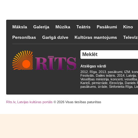
Māksla
Galerija
Mūzika
Teātris
Pasākumi
Kino
Personības
Garīgā dzīve
Kultūras mantojums
Televīz
Atslēgas vārdi
2012
Rīga
2013
pasākumi
IZM
kon
,
,
,
,
,
Festivāls
Dailes teātris
2014
Latvija
,
,
,
,
Veselības ministrija
koncerti
veselība
,
,
Kariņš
pirmizrāde
Eirovīzija
Daniels 
,
,
,
pasākums
izrāde
Sinfonietta Rīga
Li
,
,
,
Rīts.lv, Latvijas kultūras portāls
© 2026 Visas tiesības paturētas