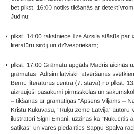
bet plkst. 16:00 notiks tikšanās ar detektīvrom
Judinu;
plkst. 14:00 rakstniece Ilze Aizsila stāstīs par
literatūru sirdij un dzīvespriekam;
plkst. 17:00 Grāmatu apgāds Madris aicinās u
grāmatas “Adīsim latviski” atvēršanas svētkie
Bērnu literatūras centrā (7. stāvā) no plkst. 13
aizraujoši pasākumi pirmsskolas un sākumsk
– tikšanās ar grāmatiņas “Āpsēns Viljams – N
Kristu Kukuvasu, “Rūķu zeme Latvija” autoru 
ilustratori Signi Ēmani, uzzinās kā “Ņukucītis a
satikās” un varēs piedalīties Sapņu Spalva ra