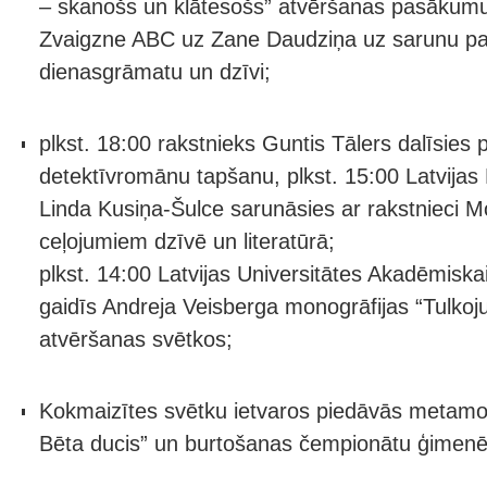
– skanošs un klātesošs” atvēršanas pasākumu,
Zvaigzne ABC uz Zane Daudziņa uz sarunu par 
dienasgrāmatu un dzīvi;
plkst. 18:00 rakstnieks Guntis Tālers dalīsies 
detektīvromānu tapšanu, plkst. 15:00 Latvijas 
Linda Kusiņa-Šulce sarunāsies ar rakstnieci Mo
ceļojumiem dzīvē un literatūrā;
plkst. 14:00 Latvijas Universitātes Akadēmiska
gaidīs Andreja Veisberga monogrāfijas “Tulkoju
atvēršanas svētkos;
Kokmaizītes svētku ietvaros piedāvās metamo k
Bēta ducis” un burtošanas čempionātu ģimen