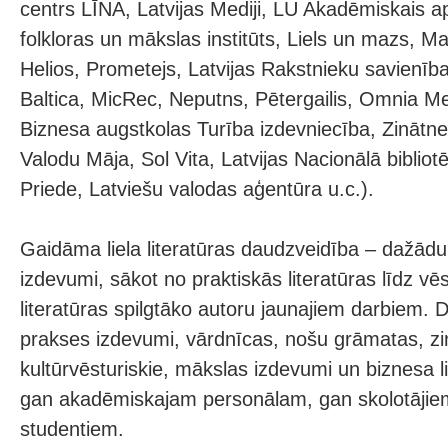
centrs LĪNA, Latvijas Mediji, LU Akadēmiskais a
folkloras un mākslas institūts, Liels un mazs, Ma
Helios, Prometejs, Latvijas Rakstnieku savienīb
Baltica, MicRec, Neputns, Pētergailis, Omnia M
Biznesa augstkolas Turība izdevniecība, Zinātn
Valodu Māja, Sol Vita, Latvijas Nacionālā biblio
Priede, Latviešu valodas aģentūra u.c.).
Gaidāma liela literatūras daudzveidība – dažād
izdevumi, sākot no praktiskās literatūras līdz vē
literatūras spilgtāko autoru jaunajiem darbiem. 
prakses izdevumi, vārdnīcas, nošu grāmatas, zinā
kultūrvēsturiskie, mākslas izdevumi un biznesa l
gan akadēmiskajam personālam, gan skolotājie
studentiem.