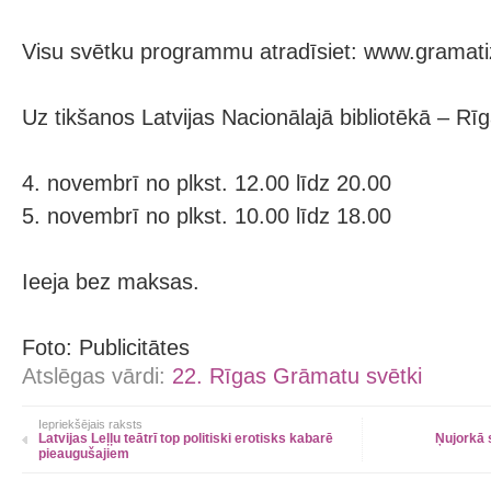
Visu svētku programmu atradīsiet: www.gramatiz
Uz tikšanos Latvijas Nacionālajā bibliotēkā – Rī
4. novembrī no plkst. 12.00 līdz 20.00
5. novembrī no plkst. 10.00 līdz 18.00
Ieeja bez maksas.
Foto: Publicitātes
Atslēgas vārdi:
22. Rīgas Grāmatu svētki
Iepriekšējais raksts
Latvijas Leļļu teātrī top politiski erotisks kabarē
Ņujorkā s
pieaugušajiem