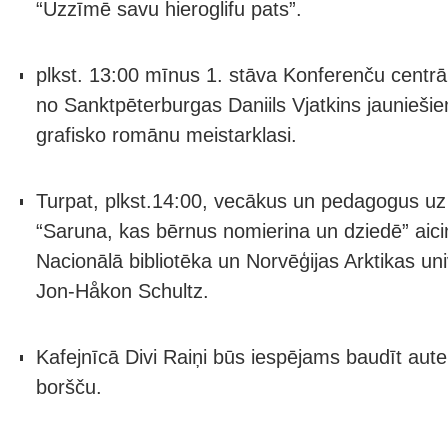
“Uzzīmē savu hieroglifu pats”.
plkst. 13:00 mīnus 1. stāva Konferenču centrā 
no Sanktpēterburgas Daniils Vjatkins jaunieš
grafisko romānu meistarklasi.
Turpat, plkst.14:00, vecākus un pedagogus uz
“Saruna, kas bērnus nomierina un dziedē” aici
Nacionālā bibliotēka un Norvēģijas Arktikas uni
Jon-Håkon Schultz.
Kafejnīcā Divi Raiņi būs iespējams baudīt aute
boršču.