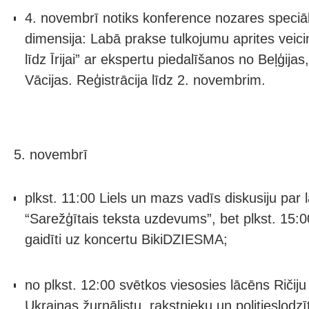
4. novembrī notiks konference nozares speciāl
dimensija: Labā prakse tulkojumu aprites veic
līdz Īrijai” ar ekspertu piedalīšanos no Beļģijas,
Vācijas. Reģistrācija līdz 2. novembrim.
5. novembrī
plkst. 11:00 Liels un mazs vadīs diskusiju par 
“Sarežģītais teksta uzdevums”, bet plkst. 15:0
gaidīti uz koncertu BikiDZIESMA;
no plkst. 12:00 svētkos viesosies lācēns Ričiju
Ukrainas žurnālistu, rakstnieku un politieslodz