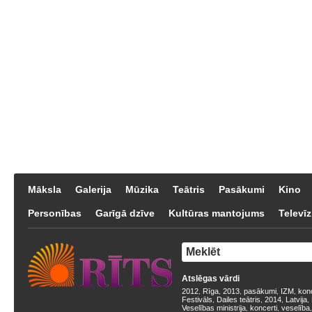
Māksla
Galerija
Mūzika
Teātris
Pasākumi
Kino
Personības
Garīgā dzīve
Kultūras mantojums
Televīz
Atslēgas vārdi
2012
Rīga
2013
pasākumi
IZM
kon
,
,
,
,
,
Festivāls
Dailes teātris
2014
Latvija
,
,
,
,
Veselības ministrija
koncerti
veselība
,
,