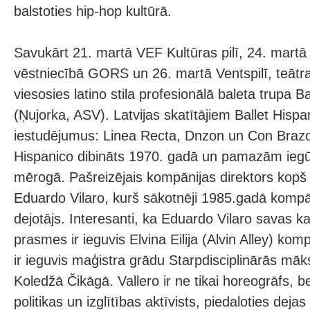
balstoties hip-hop kultūrā.
Savukārt 21. martā VEF Kultūras pilī, 24. mart
vēstniecībā GORS un 26. martā Ventspilī, teātra
viesosies latino stila profesionālā baleta trupa B
(Ņujorka, ASV). Latvijas skatītājiem Ballet Hispa
iestudējumus: Linea Recta, Dnzon un Con Brazos
Hispanico dibināts 1970. gadā un pamazām iegū
mērogā. Pašreizējais kompānijas direktors kopš
Eduardo Vilaro, kurš sākotnēji 1985.gadā kompān
dejotājs. Interesanti, ka Eduardo Vilaro savas ka
prasmes ir ieguvis Elvina Eilija (Alvin Alley) kom
ir ieguvis maģistra grādu Starpdisciplinārās mā
Koledžā Čikāgā. Vallero ir ne tikai horeogrāfs, b
politikas un izglītības aktīvists, piedaloties dej