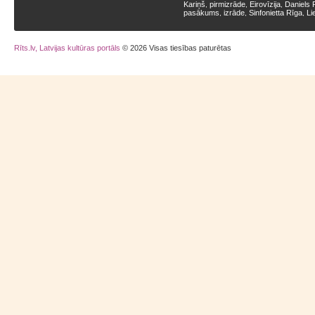
Kariņš
pirmizrāde
Eirovīzija
Daniels 
,
,
,
pasākums
izrāde
Sinfonietta Rīga
Li
,
,
,
Rīts.lv, Latvijas kultūras portāls
© 2026 Visas tiesības paturētas