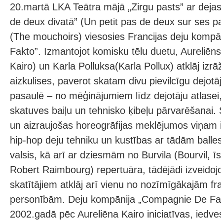
20.martā LKA Teātra mājā „Zirgu pasts” ar deja
de deux divatā” (Un petit pas de deux sur ses pa
(The mouchoirs) viesosies Francijas deju komp
Fakto”. Izmantojot komisku tēlu duetu, Aureliēns
Kairo) un Karla Polluksa(Karla Pollux) atklāj izr
aizkulises, paverot skatam divu pievilcīgu dejotā
pasaulē – no mēģinājumiem līdz dejotāju atlasei,
skatuves baiļu un tehnisko ķibeļu pārvarēšanai.
un aizraujošas horeogrāfijas meklējumos viņam i
hip-hop deju tehniku un kustības ar tādām ball
valsis, kā arī ar dziesmām no Burvila (Bourvil, ī
Robert Raimbourg) repertuāra, tādējādi izveidojo
skatītājiem atklāj arī vienu no nozīmīgākajām f
personībām. Deju kompānija „Compagnie De Fakt
2002.gadā pēc Aureliēna Kairo iniciatīvas, iedv