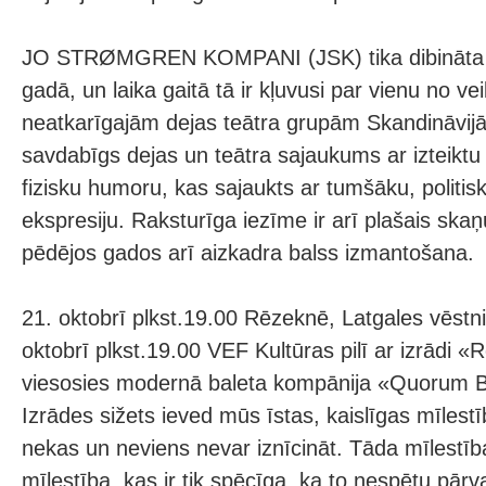
JO STRØMGREN KOMPANI (JSK) tika dibināta 
gadā, un laika gaitā tā ir kļuvusi par vienu no 
neatkarīgajām dejas teātra grupām Skandināvijā.
savdabīgs dejas un teātra sajaukums ar izteiktu u
fizisku humoru, kas sajaukts ar tumšāku, politi
ekspresiju. Raksturīga iezīme ir arī plašais skaņ
pēdējos gados arī aizkadra balss izmantošana.
21. oktobrī plkst.19.00 Rēzeknē, Latgales vēst
oktobrī plkst.19.00 VEF Kultūras pilī ar izrādi 
viesosies modernā baleta kompānija «Quorum Ba
Izrādes sižets ieved mūs īstas, kaislīgas mīlest
nekas un neviens nevar iznīcināt. Tāda mīlestība
mīlestība, kas ir tik spēcīga, ka to nespētu pārv