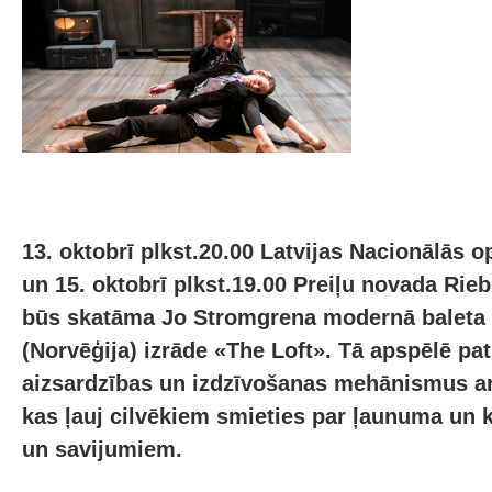
13. oktobrī plkst.20.00 Latvijas Nacionālās o
un 15. oktobrī plkst.19.00 Preiļu novada Rie
būs skatāma Jo Stromgrena modernā baleta
(Norvēģija) izrāde «The Loft». Tā apspēlē pat
aizsardzības un izdzīvošanas mehānismus a
kas ļauj cilvēkiem smieties par ļaunuma un
un savijumiem.