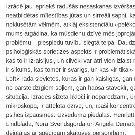
Izrādē jau iepriekš radušās nesaskaņas izvēršas 
neatbildētas mīlestības jūtas un sirreāli sapņi, ka
noklusētām vēlmēm, atklāj eksistenciālu «pelēk
mums atgādina, ka mūsdienu dzīvē mēs joprojā
problēmu – piespiedu tuvību slēgtā telpā. Daud
psiholoģiskās spriedzes aspekts ir problemātiskā
kas to ir izraisījusi, un cilvēki var ātri vien izlai
ir sīkums, kas tomēr ir svarīgs, un kas «ir tikai»
Loft» rāda sievietes, kuras ir gan kaislīgas, gan
no pārsteidzīgiem soļiem, gan haosa stāvoklī, g
situācijā. Izrādes sižeta līkloči ir neparedzami, u
mikroskopa, ir attēlota dzīve, un, īpaši koncentr
psihes izpausmes. Uzvedumā piedalās: Henriett
Lindblada, Nora Svendsgorda un Angela Dematté
dejotājas ar spēcīgām skatuves personībām.