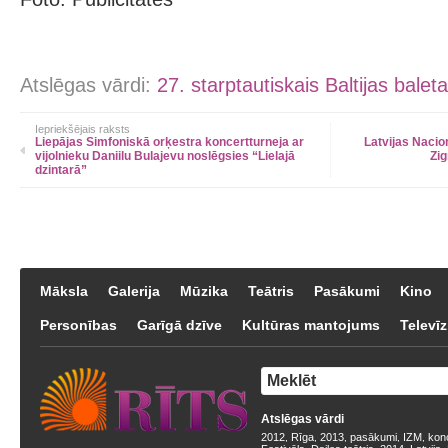
Atslēgas vārdi:
27. starptautiskais Baltijas baleta
Iepriekšējais raksts
Liepājas Simfoniskā orķestra koncertturneja ar
Latvijas Nacio
vijolnieku Daniilu Bulajevu noslēgsies “Lielajā
Zig
dzintarā”
Māksla
Galerija
Mūzika
Teātris
Pasākumi
Kino
Personības
Garīgā dzīve
Kultūras mantojums
Televīz
Atslēgas vārdi
2012
Rīga
2013
pasākumi
IZM
kon
,
,
,
,
,