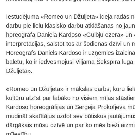
Iestudējuma «Romeo un Džuljeta» ideja radās n
darbu pie lielu klasisko darbu atklāšanas no ja
horeogrāfa Daniela Kardoso «Gulbju ezera» un 
interpretācijas, saistot tos ar šodienas dzīvi un
Horeogrāfs Daniels Kardoso ir uzņēmies izaicinā
baletu, ko ir iedvesmojusi Viljama Šekspīra lu
Džuljeta».
«Romeo un Džuljeta» ir mākslas darbs, kuru lie
kultūru atzīst par labāko no visiem mīlas stāsti
Kardoso horeogrāfijas un Sergeja Prokofjeva mū
mudināt skatītājus uzdot sev būtiskus jautājumus
dārgākais mūsu dzīvē un par ko mēs bieži aizmi
mīlestību.