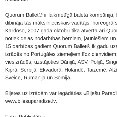
Quorum Ballet® ir laikmetīgā baleta kompānija,
dibināja tās mākslinieciskais vadītājs, horeogrāf
Kardoso, 2007.gada oktobrī tika atvērta ari Qu
notiek dejas nodarbības bērniem, jauniešiem un
15 darbības gadiem Quorum Ballet® ik gadu uzst
izrādēs no Portugāles ziemeļiem līdz dienvidiem;
viesizrādēs, uzstājoties Dānijā, ASV, Polijā, Si
Kiprā, Serbijā, Ekvadorā, Holandē, Taizemē, Alžīr
Šveicē, Rumānijā un Somijā.
Biļetes uz izrādēm var iegādāties «Biļešu Para
www.bilesuparadize.lv.
Foto: Publicitātes