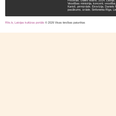
Festivāls
Dailes teātris
2014
Latvija
,
,
,
,
Veselības ministrija
koncerti
veselība
,
,
Kariņš
pirmizrāde
Eirovīzija
Daniels 
,
,
,
pasākums
izrāde
Sinfonietta Rīga
Li
,
,
,
Rīts.lv, Latvijas kultūras portāls
© 2026 Visas tiesības paturētas