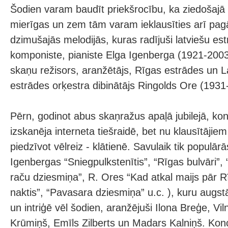
Šodien varam baudīt priekšrocību, ka ziedošajā L
mierīgas un zem tām varam ieklausīties arī pag
dzimušajās melodijās, kuras radījuši latviešu est
komponiste, pianiste Elga Igenberga (1921-200
skaņu režisors, aranžētājs, Rīgas estrādes un L
estrādes orķestra dibinātājs Ringolds Ore (1931
Pērn, godinot abus skaņražus apaļā jubilejā, k
izskanēja interneta tiešraidē, bet nu klausītājiem
piedzīvot vēlreiz - klātienē. Savulaik tik populā
Igenbergas “Sniegpulkstenītis”, “Rīgas bulvāri”, “
raču dziesmiņa”, R. Ores “Kad atkal maijs pār Rī
naktis”, “Pavasara dziesmiņa” u.c. ), kuru augstā
un intriģē vēl šodien, aranžējuši Ilona Breģe, Vi
Krūmiņš, Emīls Zilberts un Madars Kalniņš. Konc