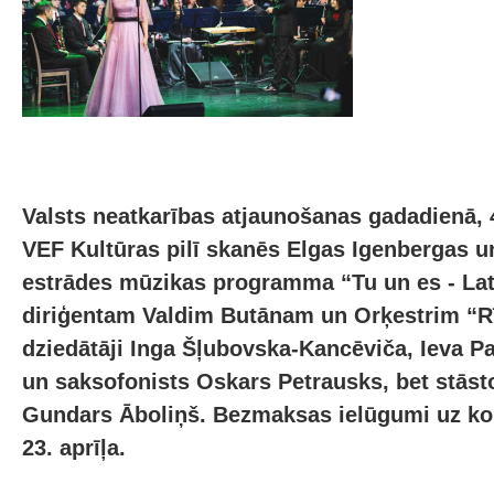
Valsts neatkarības atjaunošanas gadadienā, 4
VEF Kultūras pilī skanēs Elgas Igenbergas 
estrādes mūzikas programma “Tu un es - Lat
diriģentam Valdim Butānam un Orķestrim “R
dziedātāji Inga Šļubovska-Kancēviča, Ieva Pa
un saksofonists Oskars Petrausks, bet stāsto
Gundars Āboliņš. Bezmaksas ielūgumi uz ko
23. aprīļa.