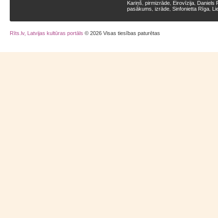
Kariņš
pirmizrāde
Eirovīzija
Daniels 
,
,
,
pasākums
izrāde
Sinfonietta Rīga
Li
,
,
,
Rīts.lv, Latvijas kultūras portāls
© 2026 Visas tiesības paturētas