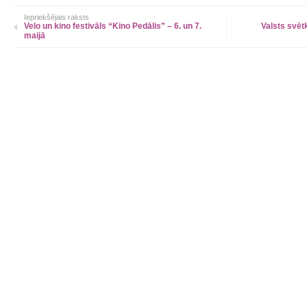
Iepriekšējais raksts
Velo un kino festivāls “Kino Pedālis” – 6. un 7.
Valsts svēt
maijā