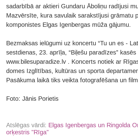
sadarbībā ar aktieri Gundaru Āboliņu radījusi m
Mazvērsīte, kura savulaik sarakstījusi grāmatu 
komponistes Elgas Igenbergas mūža gājumu.
Bezmaksas ielūgumi uz koncertu “Tu un es - Latv
sestdienas, 23. aprīļa, “Biļešu paradīzes” kasēs
www.bilesuparadize.lv . Koncerts notiek ar Rīg
domes Izglītības, kultūras un sporta departamen
Pasākuma laikā tiks veikta fotografēšana un fil
Foto: Jānis Porietis
Atslēgas vārdi:
Elgas Igenbergas un Ringolda O
orķestris "Rīga"