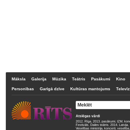
Māksla
Galerija
Mūzika
Teātris
Pasākumi
Kino
Personības
Garīgā dzīve
Kultūras mantojums
Televīz
Atslēgas vārdi
2012
Rīga
2013
pasākumi
IZM
kon
,
,
,
,
,
Festivāls
Dailes teātris
2014
Latvija
,
,
,
,
Veselības ministrija
koncerti
veselība
,
,