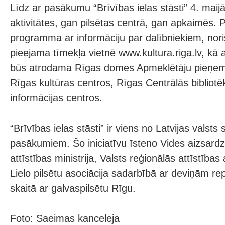
Līdz ar pasākumu “Brīvības ielas stāsti” 4. maijā 
aktivitātes, gan pilsētas centrā, gan apkaimēs. 
programma ar informāciju par dalībniekiem, noris
pieejama tīmekļa vietnē www.kultura.riga.lv, kā a
būs atrodama Rīgas domes Apmeklētāju pieņem
Rīgas kultūras centros, Rīgas Centrālās bibliotēk
informācijas centros.
“Brīvības ielas stāsti” ir viens no Latvijas valsts
pasākumiem. Šo iniciatīvu īsteno Vides aizsardz
attīstības ministrija, Valsts reģionālās attīstības
Lielo pilsētu asociācija sadarbībā ar deviņām rep
skaitā ar galvaspilsētu Rīgu.
Foto: Saeimas kanceleja