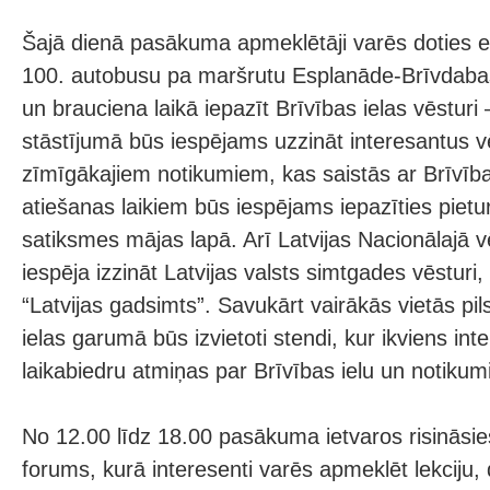
Šajā dienā pasākuma apmeklētāji varēs doties ek
100. autobusu pa maršrutu Esplanāde-Brīvdab
un brauciena laikā iepazīt Brīvības ielas vēsturi
stāstījumā būs iespējams uzzināt interesantus v
zīmīgākajiem notikumiem, kas saistās ar Brīvība
atiešanas laikiem būs iespējams iepazīties pietu
satiksmes mājas lapā. Arī Latvijas Nacionālajā 
iespēja izzināt Latvijas valsts simtgades vēsturi,
“Latvijas gadsimts”. Savukārt vairākās vietās pil
ielas garumā būs izvietoti stendi, kur ikviens int
laikabiedru atmiņas par Brīvības ielu un notikum
No 12.00 līdz 18.00 pasākuma ietvaros risināsie
forums, kurā interesenti varēs apmeklēt lekciju,