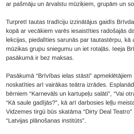
ar pašmāju un ārvalstu mūziķiem, grupām un sol
Turpretī tautas tradīciju izzinātājus gaidīs Brīv
kopā ar vecākiem varēs iesaistīties radošajās da
lekcijas, piedalīties sarunās par tautastērpu, kā 
mūzikas grupu sniegumu un iet rotaļās. Ieeja B
pasākumā ir bez maksas.
Pasākumā “Brīvības ielas stāsti” apmeklētājiem 
noskatīties arī vairākas teātra izrādes. Esplanād
bērniem “Karnevāls un kartupeļu salāti”, “Vai ot
“Kā saule gadījās?”, kā arī darbosies leļļu meis
Vidzemes tirgū būs skatāma “Dirty Deal Teatro”
“Latvijas plānošanas institūts”.