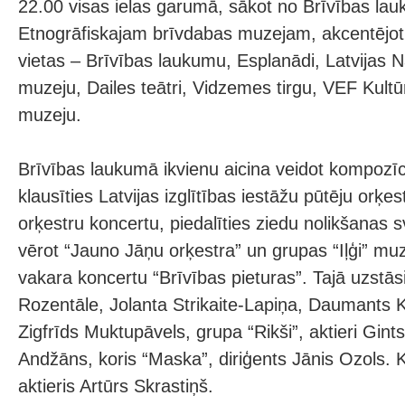
22.00 visas ielas garumā, sākot no Brīvības lau
Etnogrāfiskajam brīvdabas muzejam, akcentējot
vietas – Brīvības laukumu, Esplanādi, Latvijas 
muzeju, Dailes teātri, Vidzemes tirgu, VEF Kultū
muzeju.
Brīvības laukumā ikvienu aicina veidot kompozīci
klausīties Latvijas izglītības iestāžu pūtēju orķes
orķestru koncertu, piedalīties ziedu nolikšanas s
vērot “Jauno Jāņu orķestra” un grupas “Iļģi” m
vakara koncertu “Brīvības pieturas”. Tajā uzstāsi
Rozentāle, Jolanta Strikaite-Lapiņa, Daumants K
Zigfrīds Muktupāvels, grupa “Rikši”, aktieri Gint
Andžāns, koris “Maska”, diriģents Jānis Ozols. 
aktieris Artūrs Skrastiņš.