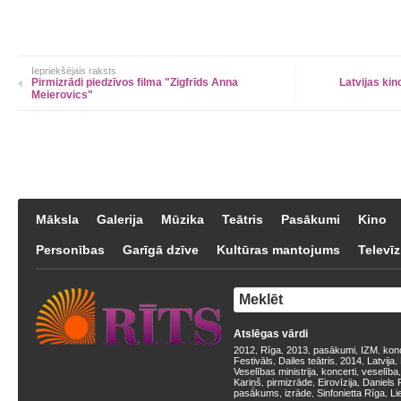
Iepriekšējais raksts
Pirmizrādi piedzīvos filma "Zigfrīds Anna
Latvijas kin
Meierovics"
Māksla
Galerija
Mūzika
Teātris
Pasākumi
Kino
Personības
Garīgā dzīve
Kultūras mantojums
Televīz
Atslēgas vārdi
2012
Rīga
2013
pasākumi
IZM
kon
,
,
,
,
,
Festivāls
Dailes teātris
2014
Latvija
,
,
,
,
Veselības ministrija
koncerti
veselība
,
,
Kariņš
pirmizrāde
Eirovīzija
Daniels 
,
,
,
pasākums
izrāde
Sinfonietta Rīga
Li
,
,
,