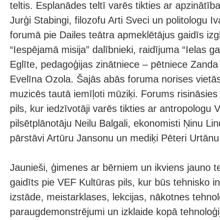
teltis. Esplanādes teltī varēs tikties ar apzinātī
Jurģi Stabingi, filozofu Arti Sveci un politologu I
forumā pie Dailes teātra apmeklētājus gaidīs iz
“Iespējamā misija” dalībnieki, raidījuma “Ielas ga
Eglīte, pedagoģijas zinātniece – pētniece Zand
Evelīna Ozola. Šajās abās foruma norises vietās
muzicēs tautā iemīļoti mūziķi. Forums risināsies
pils, kur iedzīvotāji varēs tikties ar antropologu
pilsētplānotāju Neilu Balgali, ekonomisti Ņinu Lin
pārstāvi Artūru Jansonu un mediķi Pēteri Urtānu
Jaunieši, ģimenes ar bērniem un ikviens jauno te
gaidīts pie VEF Kultūras pils, kur būs tehnisko i
izstāde, meistarklases, lekcijas, nākotnes tehnol
paraugdemonstrējumi un izklaide kopā tehnoloģi