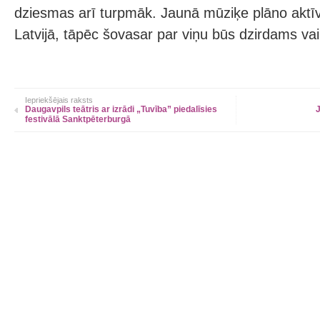
dziesmas arī turpmāk. Jaunā mūziķe plāno aktīvi
Latvijā, tāpēc šovasar par viņu būs dzirdams vai
Iepriekšējais raksts
Daugavpils teātris ar izrādi „Tuvība” piedalīsies
J
festivālā Sanktpēterburgā