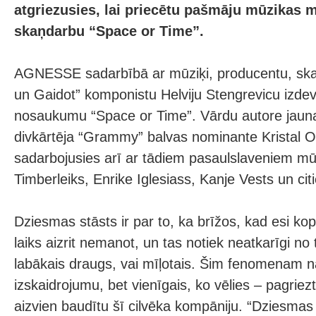
atgriezusies, lai priecētu pašmāju mūzikas m
skaņdarbu “Space or Time”.
AGNESSE sadarbībā ar mūziķi, producentu, skaņ
un Gaidot” komponistu Helviju Stengrevicu izde
nosaukumu “Space or Time”. Vārdu autore jaun
divkārtēja “Grammy” balvas nominante Kristal Ol
sadarbojusies arī ar tādiem pasaulslaveniem mū
Timberleiks, Enrike Iglesiass, Kanje Vests un cit
Dziesmas stāsts ir par to, ka brīžos, kad esi kopā
laiks aizrit nemanot, un tas notiek neatkarīgi no 
labākais draugs, vai mīļotais. Šim fenomenam n
izskaidrojumu, bet vienīgais, ko vēlies – pagriezt 
aizvien baudītu šī cilvēka kompāniju. “Dziesmas 