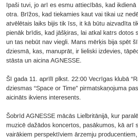
īpaši tuvi, jo arī es esmu attiecībās, kad ikdien
otra. Brīžos, kad tiekamies kaut vai tikai uz ned
atvēlētais laiks bijis tik īss, it kā būtu aizvadīta ti
pienāk brīdis, kad jāšķiras, lai atkal katrs dotos
un tas nebūt nav viegli. Mans mērķis bija spēt šī
dziesmā, kas, manuprāt, ir lieliski izdevies, tāpēc
stāsta un aicina AGNESSE.
Šī gada 11. aprīlī plkst. 22:00 Vecrīgas klubā “R
dziesmas “Space or Time” pirmatskaņojuma pasā
aicināts ikviens interesents.
Šobrīd AGNESSE mācās Lielbritānijā, kur paralēl
muzicē dažādos koncertos, pasākumos, kā arī s
vairākiem perspektīviem ārzemju producentiem, 