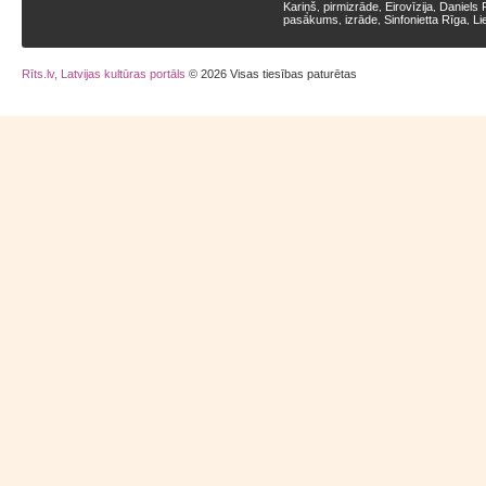
Kariņš
pirmizrāde
Eirovīzija
Daniels 
,
,
,
pasākums
izrāde
Sinfonietta Rīga
Li
,
,
,
Rīts.lv, Latvijas kultūras portāls
© 2026 Visas tiesības paturētas