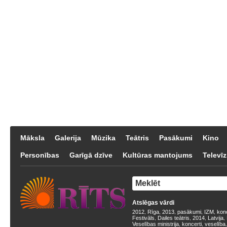
Māksla
Galerija
Mūzika
Teātris
Pasākumi
Kino
Personības
Garīgā dzīve
Kultūras mantojums
Televīz
Atslēgas vārdi
2012
Rīga
2013
pasākumi
IZM
kon
,
,
,
,
,
Festivāls
Dailes teātris
2014
Latvija
,
,
,
,
Veselības ministrija
koncerti
veselība
,
,