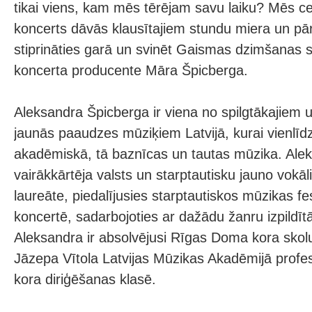
tikai viens, kam mēs tērējam savu laiku? Mēs 
koncerts dāvās klausītajiem stundu miera un pā
stiprināties garā un svinēt Gaismas dzimšanas 
koncerta producente Māra Špicberga.
Aleksandra Špicberga ir viena no spilgtākajiem
jaunās paaudzes mūziķiem Latvijā, kurai vienlīdz
akadēmiskā, tā baznīcas un tautas mūzika. Alek
vairākkārtēja valsts un starptautisku jauno vokā
laureāte, piedalījusies starptautiskos mūzikas fes
koncertē, sadarbojoties ar dažādu žanru izpildīt
Aleksandra ir absolvējusi Rīgas Doma kora skol
Jāzepa Vītola Latvijas Mūzikas Akadēmijā prof
kora diriģēšanas klasē.