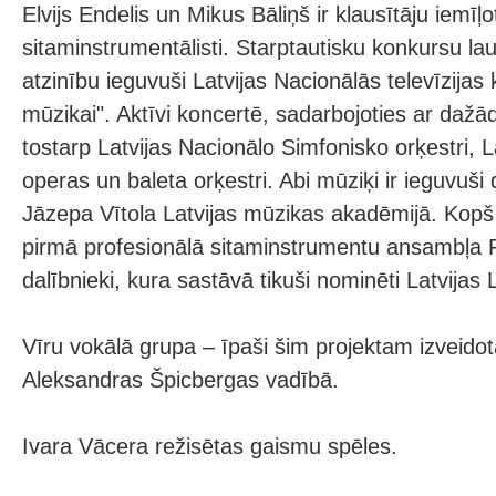
Elvijs Endelis un Mikus Bāliņš ir klausītāju iemīļot
sitaminstrumentālisti. Starptautisku konkursu lau
atzinību ieguvuši Latvijas Nacionālās televīzijas
mūzikai". Aktīvi koncertē, sadarbojoties ar dažā
tostarp Latvijas Nacionālo Simfonisko orķestri, L
operas un baleta orķestri. Abi mūziķi ir ieguvuši
Jāzepa Vītola Latvijas mūzikas akadēmijā. Kopš 
pirmā profesionālā sitaminstrumentu ansambļa
dalībnieki, kura sastāvā tikuši nominēti Latvijas 
Vīru vokālā grupa – īpaši šim projektam izveido
Aleksandras Špicbergas vadībā.
Ivara Vācera režisētas gaismu spēles.