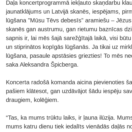
Daļa koncertprogrammā iekļauto skaņdarbu kla
jaunatklājums un Latvijā skanēs, iespējams, pirm
lūgšana "Mūsu Tēvs debesīs" aramiešu – Jēzus
skanēs gan austrumu, gan rietumu baznīcas dz
sapnis ir, lai mēs šajā sarežģītajā laikā, visi bū
un stiprinātos kopīgās lūgšanās. Ja tikai uz mirk
lūgšana, pasaule apstāsies griezties! To mēs ne
saka Aleksandra Špicberga.
Koncerta radošā komanda aicina pievienoties š
pašiem klātesot, gan uzdāvājot šādu iespēju sav
draugiem, kolēģiem.
“Tas, ka mums trūktu laiks, ir ļauna ilūzija. Mums
mums katru dienu tiek iedalīts vienādās daļās no