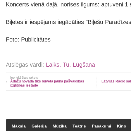
Koncerts vienā daļā, norises ilgums: aptuveni 1 
Biļetes ir iespējams iegādāties "Biļešu Paradīze
Foto: Publicitātes
Atslēgas vārdi:
Laiks. Tu. Lūgšana
Iepriekšējais raksts
Ādažu novadā tiks būvēta jauna pašvaldības
Latvijas Radio sāk
izglītības iestāde
Māksla
Galerija
Mūzika
Teātris
Pasākumi
Kino