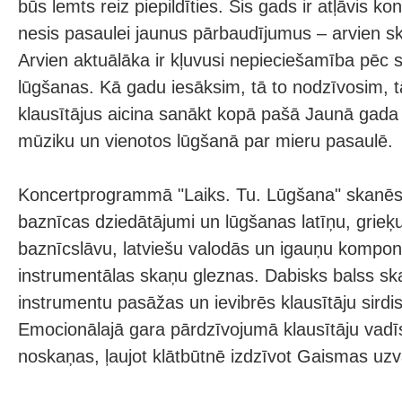
būs lemts reiz piepildīties. Šis gads ir atļāvis ko
nesis pasaulei jaunus pārbaudījumus – arvien s
Arvien aktuālāka ir kļuvusi nepieciešamība pēc 
lūgšanas. Kā gadu iesāksim, tā to nodzīvosim, t
klausītājus aicina sanākt kopā pašā Jaunā gada
mūziku un vienotos lūgšanā par mieru pasaulē.
Koncertprogrammā "Laiks. Tu. Lūgšana" skanē
baznīcas dziedātājumi un lūgšanas latīņu, grieķ
baznīcslāvu, latviešu valodās un igauņu kompon
instrumentālas skaņu gleznas. Dabisks balss sk
instrumentu pasāžas un ievibrēs klausītāju sirdi
Emocionālajā gara pārdzīvojumā klausītāju vadī
noskaņas, ļaujot klātbūtnē izdzīvot Gaismas uzv