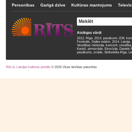
Personības
Garīgā dzīve
Kultūras mantojums
Televīz
Atslēgas vārdi
2012
Rīga
2013
pasākumi
IZM
kon
,
,
,
,
,
Festivāls
Dailes teātris
2014
Latvija
,
,
,
,
Veselības ministrija
koncerti
veselība
,
,
Kariņš
pirmizrāde
Eirovīzija
Daniels 
,
,
,
pasākums
izrāde
Sinfonietta Rīga
Li
,
,
,
Rīts.lv, Latvijas kultūras portāls
© 2026 Visas tiesības paturētas