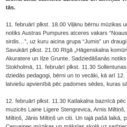
tās.
11. februārī plkst. 18.00 Viļānu bērnu mūzikas 
notiks Austras Pumpures atceres vakars “Noaus
sirdis…”, uz kuru aicina grupa “Jumis” un draugi
Savukārt plkst. 21.00 Rīgā „Hāgenskalna komūnā
Akuratere un Ilze Grunte. Sadziedāšanās notiks a
Stokholmā, 11. februārī plkst. 11.30 Sollentunas 
dziedās pedagogi, bērni un to vecāki, kā arī 12. 
latviešu apvienībā pēc padomes sēdes, kuras sā
12. februārī plkst. 11.30 Katlakalna baznīcā pē
muzicēs Laine Ligere Stengrevica, Arnis Miltiņš, 
Miltiņš, Jānis Miltiņš un citi. Un tajā pašā laikā, p
Cesvaines mūzikas un mākslas skolā uz sadzied