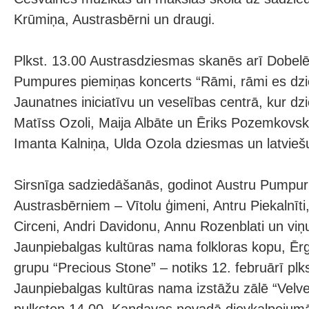
Krūmiņa, Austrasbērni un draugi.
Plkst. 13.00 Austrasdziesmas skanēs arī Dobelē,
Pumpures piemiņas koncerts “Rāmi, rāmi es dzi
Jaunatnes iniciatīvu un veselības centrā, kur dz
Matīss Ozoli, Maija Albāte un Ēriks Pozemkovs
Imanta Kalniņa, Ulda Ozola dziesmas un latvieš
Sirsnīga sadziedāšanās, godinot Austru Pumpuri
Austrasbērniem – Vītolu ģimeni, Antru Piekalnīti, 
Circeni, Andri Davidonu, Annu Rozenblati un vi
Jaunpiebalgas kultūras nama folkloras kopu, Ēr
grupu “Precious Stone” – notiks 12. februārī plk
Jaunpiebalgas kultūras nama izstāžu zālē “Velves