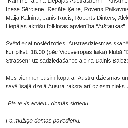
“Namīns” aicina Liepājas Austrasbērni – Kristīn
Inese Sērdiene, Renāte Ķeire, Rovena Palkavni
Maija Kalniņa, Jānis Rūcis, Roberts Dinters, Al
Liepājas aktrišu folkloras apvienība “Atštaukas”.
Svētdienai noslēdzoties, Austrasdziesmas skan
kur plkst. 18.00 (pēc Viduseiropas laika) klubā 
Strassen” uz sadziedāšanos aicina Dainis Baldz
Mēs vienmēr būsim kopā ar Austru dziesmās un 
savā īsajā dzejā Austra raksta arī dziesminieks 
„Pie tevis arvienu domās skrienu
Pa mūžīgo domas pavedienu.