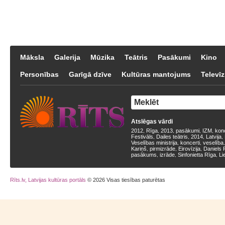
Māksla
Galerija
Mūzika
Teātris
Pasākumi
Kino
Personības
Garīgā dzīve
Kultūras mantojums
Televīz
Atslēgas vārdi
2012
Rīga
2013
pasākumi
IZM
kon
,
,
,
,
,
Festivāls
Dailes teātris
2014
Latvija
,
,
,
,
Veselības ministrija
koncerti
veselība
,
,
Kariņš
pirmizrāde
Eirovīzija
Daniels 
,
,
,
pasākums
izrāde
Sinfonietta Rīga
Li
,
,
,
Rīts.lv, Latvijas kultūras portāls
© 2026 Visas tiesības paturētas