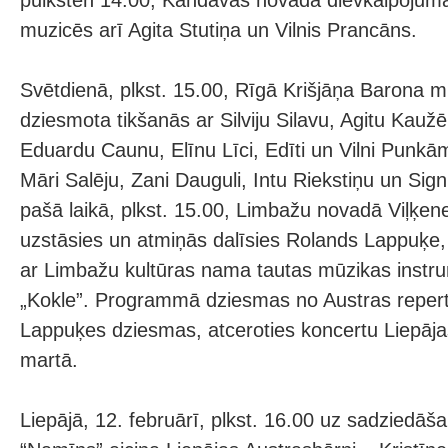
pulksten 14.00, Kandavas novadā dievkalpojum
muzicēs arī Agita Stutiņa un Vilnis Prancāns.
Svētdienā, plkst. 15.00, Rīgā Krišjāņa Barona 
dziesmota tikšanās ar Silviju Silavu, Agitu Kauž
Eduardu Caunu, Elīnu Līci, Edīti un Vilni Punkā
Māri Salēju, Zani Dauguli, Intu Riekstiņu un Sign
pašā laikā, plkst. 15.00, Limbažu novadā Viļķe
uzstāsies un atmiņās dalīsies Rolands Lappuķe, 
ar Limbažu kultūras nama tautas mūzikas instr
„Kokle”. Programmā dziesmas no Austras reper
Lappuķes dziesmas, atceroties koncertu Liepāja
martā.
Liepājā, 12. februārī, plkst. 16.00 uz sadziedāša