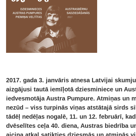
2017. gada 3. janvāris atnesa Latvijai skumj
aizgājusi tautā iemīļotā dziesminiece un Au
iedvesmotāja Austra Pumpure. Atmiņas un m
nezūd – viss turpinās viņas atstātajā sirds 
tādēļ nedēļas nogalē, 11. un 12. februārī, ka
dvēselītes ceļa 40. diena, Austras biedrība u
aicina atkal satikties dziesmās un atmiņās v