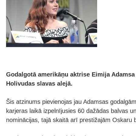
Godalgotā amerikāņu aktrise Eimija Adamsa
Holivudas slavas alejā.
Šis atzinums pievienojas jau Adamsas godalgām 
karjeras laikā izpelnījusies 60 dažādas balvas u
nominācijas, tajā skaitā arī prestižajām Oskaru