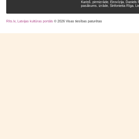
Kariņš
pirmizrāde
Eirovīzija
Daniels 
,
,
,
pasākums
izrāde
Sinfonietta Rīga
Li
,
,
,
Rīts.lv, Latvijas kultūras portāls
© 2026 Visas tiesības paturētas