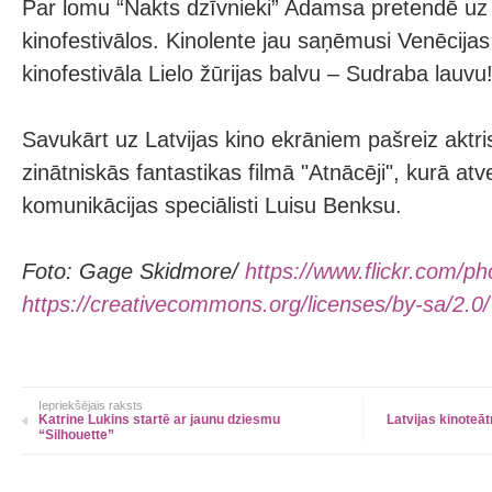
Par lomu “Nakts dzīvnieki” Adamsa pretendē uz
kinofestivālos. Kinolente jau saņēmusi Venēcijas
kinofestivāla Lielo žūrijas balvu – Sudraba lauvu
Savukārt uz Latvijas kino ekrāniem pašreiz aktr
zinātniskās fantastikas filmā "Atnācēji", kurā atv
komunikācijas speciālisti Luisu Benksu.
Foto: Gage Skidmore/
https://www.flickr.com/p
https://creativecommons.org/licenses/by-sa/2.0/
Iepriekšējais raksts
Katrine Lukins startē ar jaunu dziesmu
Latvijas kinoteā
“Silhouette”