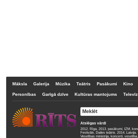
Māksla
Galerija
Mūzika
Teātris
Pasākumi
Kino
Personības
Garīgā dzīve
Kultūras mantojums
Televīz
Atslēgas vārdi
2012
Rīga
2013
pasākumi
IZM
kon
,
,
,
,
,
Festivāls
Dailes teātris
2014
Latvija
,
,
,
,
Veselības ministrija
koncerti
veselība
,
,