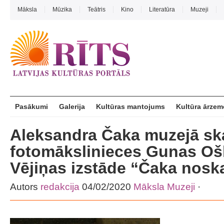
Māksla
Mūzika
Teātris
Kino
Literatūra
Muzeji
Pasākumi
Galerija
Kultūras mantojums
Kultūra ārzem
Aleksandra Čaka muzejā s
fotomākslinieces Gunas Oš
Vējiņas izstāde “Čaka nosk
Autors
redakcija
04/02/2020
Māksla
Muzeji
·