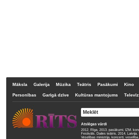
Māksla
Galerija
Mūzika
Teātris
Pasākumi
Kino
Personības
Garīgā dzīve
Kultūras mantojums
Televīz
Atslēgas vārdi
2012
Rīga
2013
pasākumi
IZM
kon
,
,
,
,
,
Festivāls
Dailes teātris
2014
Latvija
,
,
,
,
Veselības ministrija
koncerti
veselība
,
,