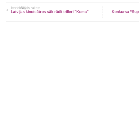
Iepriekšējais raksts
Latvijas kinoteātros sāk rādīt trilleri "Koma"
Konkursa “Sup