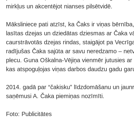
mirkļus un akcentējot nianses pilsētvidē.
Māksliniece pati atzīst, ka Čaks ir viņas bērnība
lasītas dzejas un dziedātas dziesmas ar Čaka v
caurstrāvotās dzejas rindas, staigājot pa Vecrīg
radījušas Čaka sajūta ar savu neredzamo – net
plecu. Guna Oškalna-Vējiņa vienmēr jutusies ar 
kas atspoguļojas viņas darbos daudzu gadu ga
2014. gadā par “čakisku” līdzdomāšanu un jaunr
saņēmusi A. Čaka piemiņas nozīmīti.
Foto: Publicitātes