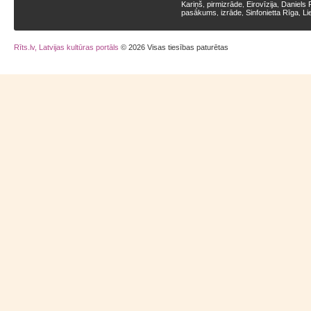
Kariņš
pirmizrāde
Eirovīzija
Daniels 
,
,
,
pasākums
izrāde
Sinfonietta Rīga
Li
,
,
,
Rīts.lv, Latvijas kultūras portāls
© 2026 Visas tiesības paturētas