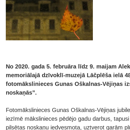
No 2020. gada 5. februāra līdz 9. maijam Al
memoriālajā dzīvoklī-muzejā Lāčplēša ielā 
fotomākslinieces Gunas Oškalnas-Vējiņas iz
noskaņās”.
Fotomākslinieces Gunas Oškalnas-Vējiņas jubile
iezīmē mākslinieces pēdējo gadu darbus, tapus
pilsētas noskaņu iedvesmota, uztverot garām pl