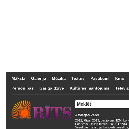
Māksla
Galerija
Mūzika
Teātris
Pasākumi
Kino
Personības
Garīgā dzīve
Kultūras mantojums
Televīz
Atslēgas vārdi
2012
Rīga
2013
pasākumi
IZM
kon
,
,
,
,
,
Festivāls
Dailes teātris
2014
Latvija
,
,
,
,
Veselības ministrija
koncerti
veselība
,
,