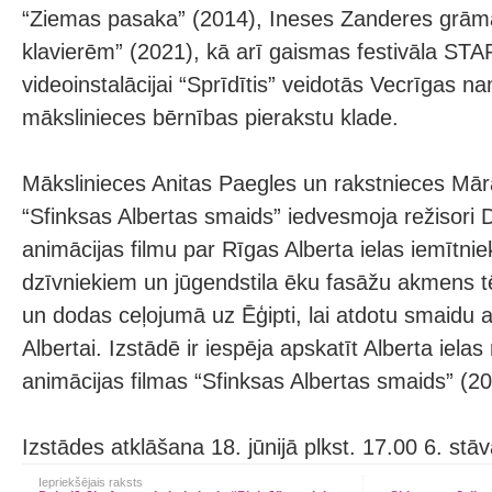
“Ziemas pasaka” (2014), Ineses Zanderes grāma
klavierēm” (2021), kā arī gaismas festivāla S
videoinstalācijai “Sprīdītis” veidotās Vecrīgas 
mākslinieces bērnības pierakstu klade.
Mākslinieces Anitas Paegles un rakstnieces Mā
“Sfinksas Albertas smaids” iedvesmoja režisori Da
animācijas filmu par Rīgas Alberta ielas iemītni
dzīvniekiem un jūgendstila ēku fasāžu akmens tē
un dodas ceļojumā uz Ēģipti, lai atdotu smaidu 
Albertai. Izstādē ir iespēja apskatīt Alberta iela
animācijas filmas “Sfinksas Albertas smaids” (20
Izstādes atklāšana 18. jūnijā plkst. 17.00 6. stāva
Iepriekšējais raksts