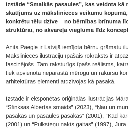
izstāde “Smalkās pasaules”, kas veidota kā 
skatījums uz mākslinieces veikumu kopumā, 
konkrētu tēlu dzīve – no bērnības brīnuma līd
struktūrai, no akvareļa viegluma līdz konceptu
Anita Paegle ir Latvijā iemīļota bērnu grāmatu ilu
Mākslinieces ilustrāciju īpašais rokraksts ir atpa
fascinējošs. Tam raksturīgs īpašs reālisms, katr
tiek apvienota neparastā mērogu un rakursu komp
arhitektūras elementi atdzīvojas kā pasakā.
Izstādē ir eksponētas oriģinālās ilustrācijas M
“Sfinksas Albertas smaids” (2023), “Ņau un murr
pasakas un pasaules pasakas” (2001), “Kad kara
(2001) un “Pulksteņu nakts gaitas” (1997), Jura