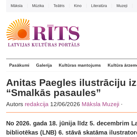
Māksla
Mūzika
Teātris
Kino
Literatūra
Muzeji
Pasākumi
Galerija
Kultūras mantojums
Kultūra ārzem
Anitas Paegles ilustrāciju i
“Smalkās pasaules”
Autors
redakcija
12/06/2026
Māksla
Muzeji
·
No 2026. gada 18. jūnija līdz 5. decembrim L
bibliotēkas (LNB) 6. stāvā skatāma ilustrato