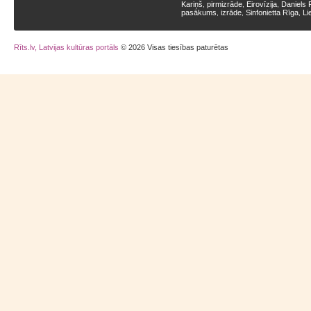
Kariņš
pirmizrāde
Eirovīzija
Daniels 
,
,
,
pasākums
izrāde
Sinfonietta Rīga
Li
,
,
,
Rīts.lv, Latvijas kultūras portāls
© 2026 Visas tiesības paturētas