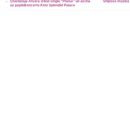
Dziedātāja Atvara izdod singlu “Plaisā” un aicina
Shipsea mūzika L
uz papildkoncertu Kino Splendid Palace