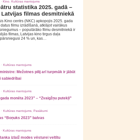
 ·
Kino
,
Kultūras mantojums
ātru statistika 2025. gadā –
 Latvijas filmas desmitniekā
is Kino centrs (NKC) apkopojis 2025. gada
s datus filmu izrādīšanā, atklājot vairākus
sniegumus – populārāko filmu desmitniekā ir
tējās filmas, Latvijas kino tirgus daļa
 pārsniegusi 24 % un, kas…
 ·
Kultūras mantojums
ministre: Mežotnes pilij arī turpmāk ir jābūt
 sabiedrībai
 ·
Kultūras mantojums
 gada monēta 2023” – “Zvaigžņu putekļi”
 ·
Kultūras mantojums
,
Pasākumi
as “Boņuks 2023” balvas
 ·
Kultūras mantojums
Banka izlaiž modes vēsturei veltītu