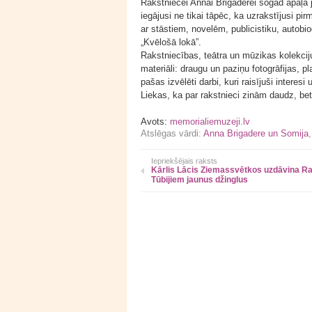
Rakstniecei Annai Brigaderei šogad apaļa j
iegājusi ne tikai tāpēc, ka uzrakstījusi pirm
ar stāstiem, novelēm, publicistiku, autobio
„Kvēlošā lokā”.
Rakstniecības, teātra un mūzikas kolekcij
materiāli: draugu un paziņu fotogrāfijas, p
pašas izvēlēti darbi, kuri raisījuši interes
Liekas, ka par rakstnieci zinām daudz, be
Avots:
memorialiemuzeji.lv
Atslēgas vārdi:
Anna Brigadere un Somija
Iepriekšējais raksts
Kārlis Lācis Ziemassvētkos uzdāvina Ra
Tūbijiem jaunus džinglus