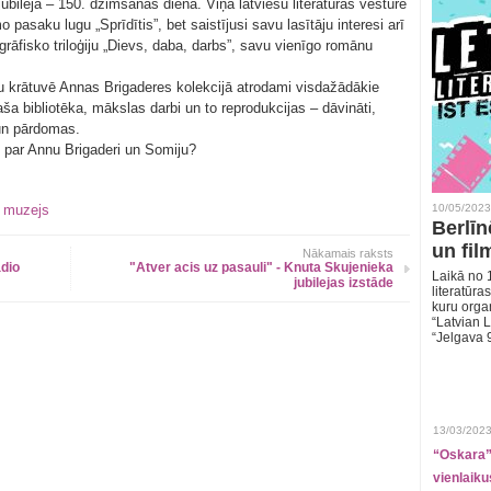
ubileja – 150. dzimšanas diena. Viņa latviešu literatūras vēsturē
o pasaku lugu „Sprīdītis”, bet saistījusi savu lasītāju interesi arī
grāfisko triloģiju „Dievs, daba, darbs”, savu vienīgo romānu
u krātuvē Annas Brigaderes kolekcijā atrodami visdažādākie
laša bibliotēka, mākslas darbi un to reprodukcijas – dāvināti,
i un pārdomas.
t par Annu Brigaderi un Somiju?
,
muzejs
10/05/2023
Berlīn
un fil
Nākamais raksts
dio
"Atver acis uz pasauli" - Knuta Skujenieka
Laikā no 1
jubilejas izstāde
literatūras
kuru organ
“Latvian L
“Jelgava 
13/03/2023
“Oskara” 
vienlaiku