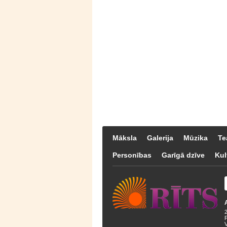
Māksla
Galerija
Mūzika
Te
Personības
Garīgā dzīve
Kul
F
V