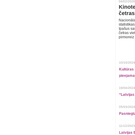
04/02/2026
Kinote
četras
Nacionāla
statistika
īpašus sa
četras vie
pirmoreiz
10/10/2024
Kultūras 
pieejamai
19/04/2024
“Latvijas
05/03/2024
Pasniegt
11/12/2023
Latvijas 