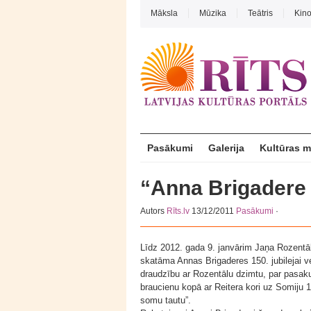
Māksla
Mūzika
Teātris
Kin
Pasākumi
Galerija
Kultūras 
“Anna Brigadere
Autors
Rīts.lv
13/12/2011
Pasākumi
·
Līdz 2012. gada 9. janvārim Jaņa Rozentā
skatāma Annas Brigaderes 150. jubilejai v
draudzību ar Rozentālu dzimtu, par pasaku 
braucienu kopā ar Reitera kori uz Somiju 
somu tautu”.