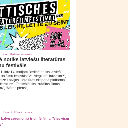
 ·
Kino
,
Kultūra ārzemēs
ē notiks latviešu literatūras
mu festivāls
1. līdz 14. maijam Berlīnē notiks latviešu
 un filmu festivāls “Vai viegli būt latvietim?”,
izē Latvijas literatūras eksporta platforma
iterature”. Festivālā tiks izrādītas filmas
94”, “Mātes piens”,…
 ·
Kino
,
Kultūra ārzemēs
balvu ceremonijā triumfē filma “Viss visur
s”