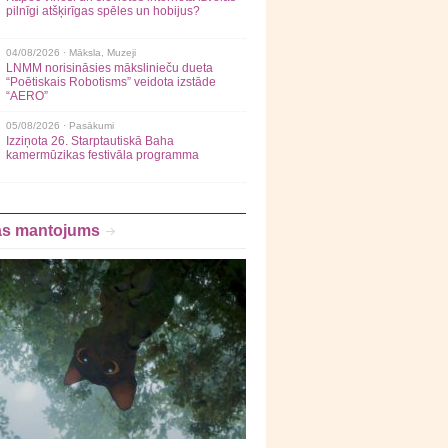
pilnīgi atšķirīgas spēles un hobijus?
04/08/2026 ·
Māksla
,
Muzeji
LNMM norisināsies mākslinieču dueta
“Poētiskais Robotisms” veidota izstāde
“AERO”
05/08/2026 ·
Pasākumi
Izziņota 26. Starptautiskā Baha
kamermūzikas festivāla programma
as mantojums