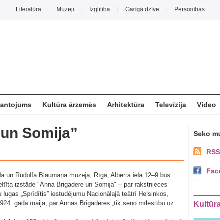
o
Literatūra
Muzeji
Izglītība
Garīgā dzīve
Personības
mantojums
Kultūra ārzemēs
Arhitektūra
Televīzija
Video
 un Somija”
Seko m
RSS
Fac
la un Rūdolfa Blaumaņa muzejā, Rīgā, Alberta ielā 12–9 būs
eltīta izstāde "Anna Brigadere un Somija" – par rakstnieces
lugas „Sprīdītis” iestudējumu Nacionālajā teātrī Helsinkos,
1924. gada maijā, par Annas Brigaderes „tik seno mīlestību uz
Kultūr