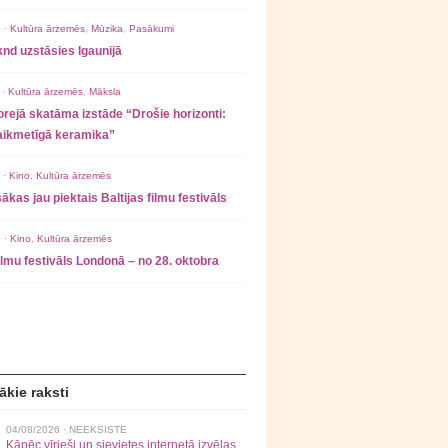
 ·
Kultūra ārzemēs
,
Mūzika
,
Pasākumi
nd uzstāsies Igaunijā
 ·
Kultūra ārzemēs
,
Māksla
rejā skatāma izstāde “Drošie horizonti:
laikmetīgā keramika”
 ·
Kino
,
Kultūra ārzemēs
ākas jau piektais Baltijas filmu festivāls
 ·
Kino
,
Kultūra ārzemēs
filmu festivāls Londonā – no 28. oktobra
ākie raksti
04/08/2026 ·
NEEKSISTE
Kāpēc vīrieši un sievietes internetā izvēlas