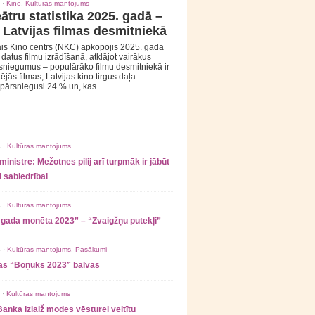
 ·
Kino
,
Kultūras mantojums
ātru statistika 2025. gadā –
 Latvijas filmas desmitniekā
is Kino centrs (NKC) apkopojis 2025. gada
s datus filmu izrādīšanā, atklājot vairākus
sniegumus – populārāko filmu desmitniekā ir
tējās filmas, Latvijas kino tirgus daļa
 pārsniegusi 24 % un, kas…
 ·
Kultūras mantojums
ministre: Mežotnes pilij arī turpmāk ir jābūt
 sabiedrībai
 ·
Kultūras mantojums
 gada monēta 2023” – “Zvaigžņu putekļi”
 ·
Kultūras mantojums
,
Pasākumi
as “Boņuks 2023” balvas
 ·
Kultūras mantojums
Banka izlaiž modes vēsturei veltītu