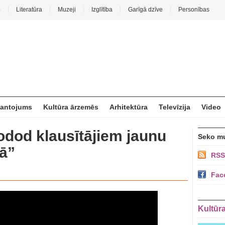
o
Literatūra
Muzeji
Izglītība
Garīgā dzīve
Personības
mantojums
Kultūra ārzemēs
Arhitektūra
Televīzija
Video
odod klausītājiem jaunu
Seko m
ā”
RSS
Fac
Kultūr