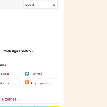
Noderīgas saites
ums
 Feed
Twitter
ebook
Draugiem.lv
a ārzemēs