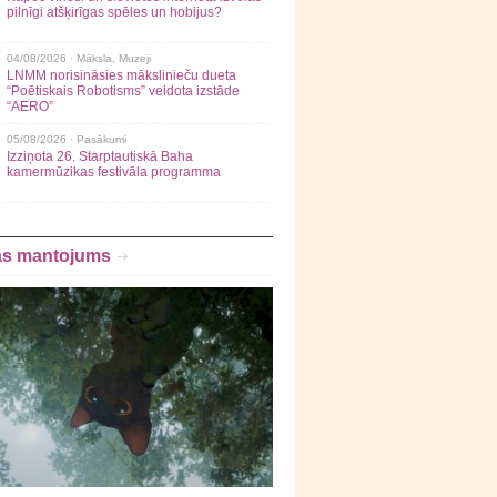
pilnīgi atšķirīgas spēles un hobijus?
04/08/2026 ·
Māksla
,
Muzeji
LNMM norisināsies mākslinieču dueta
“Poētiskais Robotisms” veidota izstāde
“AERO”
05/08/2026 ·
Pasākumi
Izziņota 26. Starptautiskā Baha
kamermūzikas festivāla programma
as mantojums