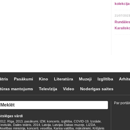
kolekcij
21/07/2023
Rundāles
Karalisko
ātris
Pasākumi
Kino
Literatūra
Muzeji
Izglītība
Arhit
tūras mantojums
Televīzija
Video
Noderīgas saites
Par portāl
Atslēgas vārdi
2012
Rīga
2013
pasākumi
IZM
koncerts
izglītība
COVID-19
Izstāde
,
,
,
,
,
,
,
,
,
estivāls
Dailes teātris
2014
Latvija
Latvijas Dabas muzejs
LIZDA
,
,
,
,
,
,
eselības ministrija
koncerti
veselība
Kariņa valdība
mākslinieki
Krišjānis
,
,
,
,
,