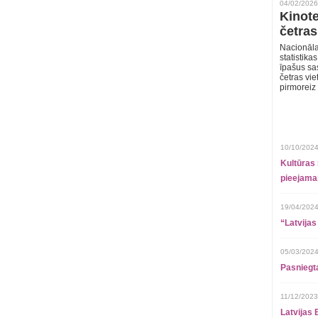
04/02/2026
Kinote
četras
Nacionāla
statistika
īpašus sa
četras vie
pirmoreiz
10/10/2024
Kultūras 
pieejamai
19/04/2024
“Latvijas
05/03/2024
Pasniegt
11/12/2023
Latvijas 