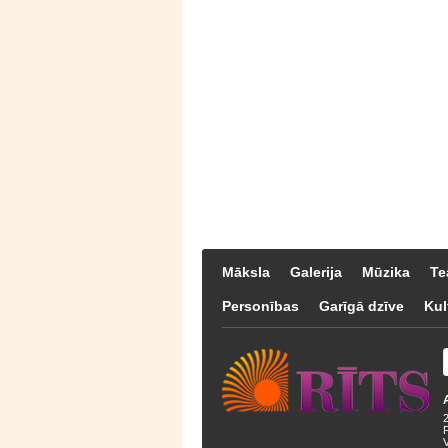
Māksla
Galerija
Mūzika
Te
Personības
Garīgā dzīve
Kul
F
V