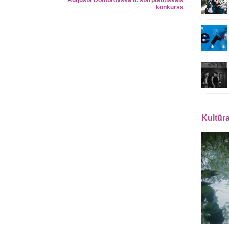
Augusta Dombrovska 8. starptautiskais
konkurss
Kultūr