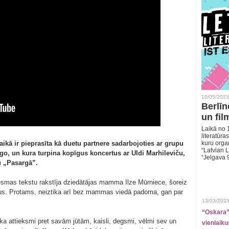
10/05/2023
Berlīn
un fil
Laikā no 1
literatūras
aikā ir pieprasīta kā duetu partnere sadarbojoties ar grupu
kuru organ
“Latvian L
Igo, un kura turpina kopīgus koncertus ar Uldi Marhileviču,
“Jelgava 
u „Pasargā”.
esmas tekstu rakstīja dziedātājas mamma Ilze Mūrniece, šoreiz
rdus. Protams, neiztika arī bez mammas viedā padoma, gan par
13/03/2023
“Oskara” 
ēka attieksmi pret savām jūtām, kaisli, degsmi, vēlmi sev un
vienlaiku