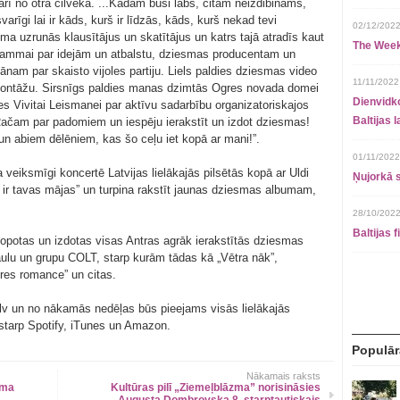
 arī no otra cilvēka. ...Kādam būsi labs, citam neizdibināms,
arīgi lai ir kāds, kurš ir līdzās, kāds, kurš nekad tevi
02/12/2022
a uzrunās klausītājus un skatītājus un katrs tajā atradīs kaut
The Week
s mammai par idejām un atbalstu, dziesmas producentam un
nam par skaisto vijoles partiju. Liels paldies dziesmas video
11/11/2022
ontāžu. Sirsnīgs paldies manas dzimtās Ogres novada domei
Dienvidko
ies Vivitai Leismanei par aktīvu sadarbību organizatoriskajos
Baltijas 
ačam par padomiem un iespēju ierakstīt un izdot dziesmas!
un abiem dēlēniem, kas šo ceļu iet kopā ar mani!”.
01/11/2022
veiksmīgi koncertē Latvijas lielākajās pilsētās kopā ar Uldi
Ņujorkā s
s ir tavas mājas” un turpina rakstīt jaunas dziesmas albumam,
28/10/2022
Baltijas 
pkopotas un izdotas visas Antras agrāk ierakstītās dziesmas
ulu un grupu COLT, starp kurām tādas kā „Vētra nāk”,
res romance” un citas.
.lv un no nākamās nedēļas būs pieejams visās lielākajās
ostarp Spotify, iTunes un Amazon.
Populār
Nākamais raksts
āma
Kultūras pilī „Ziemeļblāzma” norisināsies