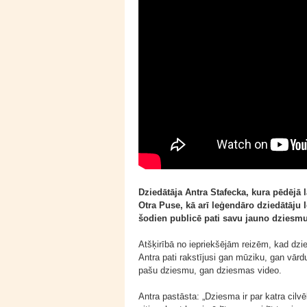
Dziedātāja Antra Stafecka, kura pēdējā l
Otra Puse, kā arī leģendāro dziedātāju 
šodien publicē pati savu jauno dziesm
Atšķirībā no iepriekšējām reizēm, kad dzi
Antra pati rakstījusi gan mūziku, gan vā
pašu dziesmu, gan dziesmas video.
Antra pastāsta: „Dziesma ir par katra cilv