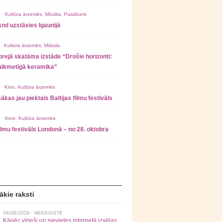
 ·
Kultūra ārzemēs
,
Mūzika
,
Pasākumi
nd uzstāsies Igaunijā
 ·
Kultūra ārzemēs
,
Māksla
rejā skatāma izstāde “Drošie horizonti:
laikmetīgā keramika”
 ·
Kino
,
Kultūra ārzemēs
ākas jau piektais Baltijas filmu festivāls
 ·
Kino
,
Kultūra ārzemēs
filmu festivāls Londonā – no 28. oktobra
ākie raksti
04/08/2026 ·
NEEKSISTE
Kāpēc vīrieši un sievietes internetā izvēlas