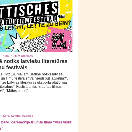
 ·
Kino
,
Kultūra ārzemēs
ē notiks latviešu literatūras
mu festivāls
1. līdz 14. maijam Berlīnē notiks latviešu
 un filmu festivāls “Vai viegli būt latvietim?”,
izē Latvijas literatūras eksporta platforma
iterature”. Festivālā tiks izrādītas filmas
94”, “Mātes piens”,…
 ·
Kino
,
Kultūra ārzemēs
balvu ceremonijā triumfē filma “Viss visur
s”