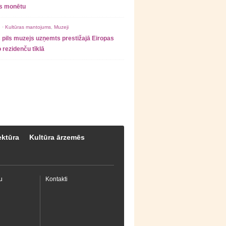
as monētu
 ·
Kultūras mantojums
,
Muzeji
 pils muzejs uzņemts prestižajā Eiropas
 rezidenču tīklā
ektūra
Kultūra ārzemēs
u
Kontakti