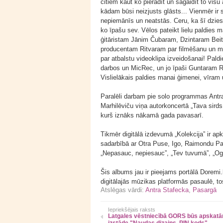
citiem kaut ko pierādīt un sagaidīt to visu
kādam būsi neizjusts glāsts... Vienmēr ir sv
nepiemānīs un neatstās. Ceru, ka šī dziesm
ko īpašu sev. Vēlos pateikt lielu paldie
ģitāristam Jānim Čubaram, Dzintaram Beitā
producentam Ritvaram par filmēšanu un m
par atbalstu videoklipa izveidošanai! Pald
darbos un MicRec, un jo īpaši Guntaram R
Vislielākais paldies manai ģimenei, vīram 
Paralēli darbam pie solo programmas Antra 
Marhilēviču viņa autorkoncertā „Tava sird
kurš iznāks nākamā gada pavasarī.
Tikmēr digitālā izdevumā „Kolekcija” ir a
sadarbībā ar Otra Puse, Igo, Raimondu Pa
„Nepasauc, nepiesauc”, „Tev tuvumā”, „Og
Šis albums jau ir pieejams portālā Doremi
digitālajās mūzikas platformās pasaulē, t
Atslēgas vārdi:
Antra Stafecka
,
Pasargā
Iepriekšējais raksts
Latgales vēstniecībā GORS būs apskat