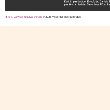
Kariņš
pirmizrāde
Eirovīzija
Daniels 
,
,
,
pasākums
izrāde
Sinfonietta Rīga
Li
,
,
,
Rīts.lv, Latvijas kultūras portāls
© 2026 Visas tiesības paturētas