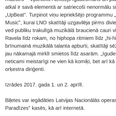
atkal ir savā elementā ar satriecoši nenormālu 
„UpBeat”. Turpinot viņu iepriekšējo programmu 
Music”, kurai LNO skatītāji uzgavilēja pirms di
ved publiku trakulīgā muzikālā braucienā cauri 
Ravela līdz rokam, no hiphopa ritmiem līdz „hi-
brīnumainā muzikālā talanta apburti, skatītāji sēž
jau nākamajā mirklī smietos līdz asarām. „Igud
neticami meistarīgi ne vien kā komiķi, bet arī kā 
orķestra diriģenti.
Izrādes 2017. gada 1. un 2. aprīlī.
Biļetes var iegādāties Latvijas Nacionālās opera
Paradīzes” kasēs, kā arī internetā.