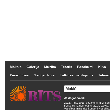
Māksla
Galerija
Mūzika
Teātris
Pasākumi
Kino
Personības
Garīgā dzīve
Kultūras mantojums
Televīz
Atslēgas vārdi
2012
Rīga
2013
pasākumi
IZM
kon
,
,
,
,
,
Festivāls
Dailes teātris
2014
Latvija
,
,
,
,
Veselības ministrija
koncerti
veselība
,
,