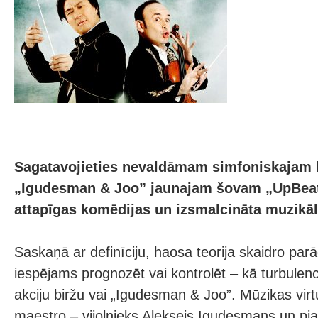
Sagatavojieties nevaldāmam simfoniskajam 
„Igudesman & Joo” jaunajam šovam „UpBeat”
attapīgas komēdijas un izsmalcināta muzikāl
Saskaņā ar definīciju, haosa teorija skaidro par
iespējams prognozēt vai kontrolēt – kā turbulenci
akciju biržu vai „Igudesman & Joo”. Mūzikas vir
maestro – vijolnieks Aleksejs Igudesmans un pia