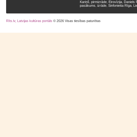
Kariņš
pirmizrāde
Eirovīzija
Daniels 
,
,
,
pasākums
izrāde
Sinfonietta Rīga
Li
,
,
,
Rīts.lv, Latvijas kultūras portāls
© 2026 Visas tiesības paturētas