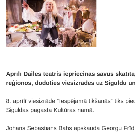
Aprīlī Dailes teātris iepriecinās savus skatītā
reģionos, dodoties viesizrādēs uz Siguldu un
8. aprīlī viesizrāde “Iespējamā tikšanās” tiks pi
Siguldas pagasta Kultūras namā.
Johans Sebastians Bahs apskauda Georgu Frīdri