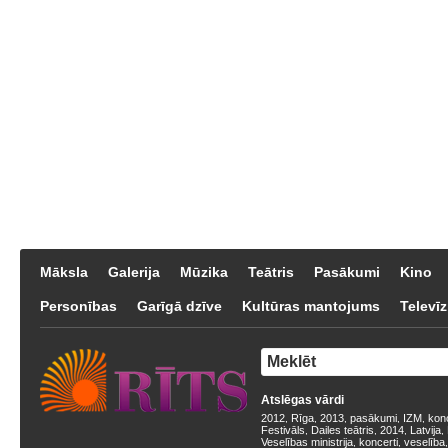
Māksla
Galerija
Mūzika
Teātris
Pasākumi
Kino
Personības
Garīgā dzīve
Kultūras mantojums
Televīz
Atslēgas vārdi
2012
Rīga
2013
pasākumi
IZM
kon
,
,
,
,
,
Festivāls
Dailes teātris
2014
Latvija
,
,
,
,
Veselības ministrija
koncerti
veselība
,
,