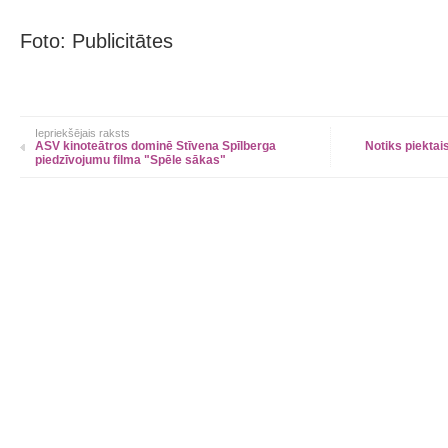
Foto: Publicitātes
Iepriekšējais raksts
ASV kinoteātros dominē Stīvena Spīlberga
Notiks piektai
piedzīvojumu filma "Spēle sākas"