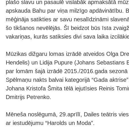
plašo slavu un pasaulē vislabāk apmaksātā mūzi
apskauda Bahu par viņa milzīgo apdāvinātību. B
mēģināja satikties ar savu nesalīdzināmi slavenā
šo tikšanos nevēlējās. Šī beidzot būs īsta zvaig
vakariņas, kurās satiksies divi sava laika izcilāki
Mūzikas dižgaru lomas izrādē atveidos Olga Dre
Hendelis) un Lidija Pupure (Johans Sebastians 
par lomām šajā izrādē 2015./2016.gada sezonā 
Spēlmaņu nakts balvai kategorijā “Gada aktrise”
Johana Kristofa Šmita tēlā iejutīsies Reinis Tomi
Dmitrijs Petrenko.
Mēneša noslēgumā, 29.aprīlī, Dailes teātris vies
ar iestudējumu “Harolds un Moda”.