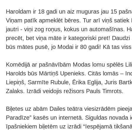
Haroldam ir 18 gadi un aiz muguras jau 15 pašn
Viņam patīk apmeklēt bēres. Tur arī viņš satiek
jautri - viņi zog roņus, kokus un automašīnas. 
precēt, bet viņa māte ir kategoriski pret! Daudzi 
būs mātes pusē, jo Modai ir 80 gadi! Kā tas viss
Komēdijā ar pašnāvībām Modas lomu spēlēs Lilit
Harolds būs Mārtiņš Upenieks. Citās lomās – Ind
Liepiņš, Sarmīte Rubule, Ērika Eglija, Juris Bart
Zalaks. Izrādi veidojis režisors Pauls Timrots.
Biļetes uz abām Dailes teātra viesizrādēm pieej
Paradīze” kasēs un internetā. Siguldas novada i
īpašniekiem biļetēm uz izrādi “Iespējamā tikšanā