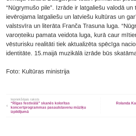
“Nūgrymušo pile”. Izrāde ir latgaliešu valodā un 
ievērojama latgaliešu un latviešu kultūras un gar
valstsvīra un literāta Franča Trasuna luga. “Nūgr
varoņteiku pamata veidota luga, kurā caur mīti
vēsturisku realitāti tiek aktualizēta spēcīga naci
identitāte. 15.maijā muzikālā izrāde būs skatām
Foto: Kultūras ministrija
Iepriekšējais raksts
“Rīgas festivālā” skanēs kolorītas
Rolanda Kal
koncertprogrammas pasaulslavenu mūziķu
izpildījumā