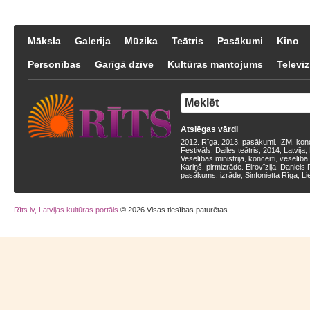
Māksla
Galerija
Mūzika
Teātris
Pasākumi
Kino
Personības
Garīgā dzīve
Kultūras mantojums
Televīz
Atslēgas vārdi
2012
Rīga
2013
pasākumi
IZM
kon
,
,
,
,
,
Festivāls
Dailes teātris
2014
Latvija
,
,
,
,
Veselības ministrija
koncerti
veselība
,
,
Kariņš
pirmizrāde
Eirovīzija
Daniels 
,
,
,
pasākums
izrāde
Sinfonietta Rīga
Li
,
,
,
Rīts.lv, Latvijas kultūras portāls
© 2026 Visas tiesības paturētas