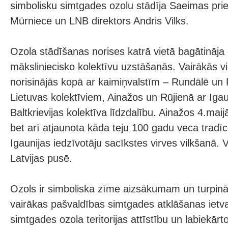
simbolisku simtgades ozolu stādīja Saeimas pri
Mūrniece un LNB direktors Andris Vilks.
Ozola stādīšanas norises katrā vietā bagātināj
māksliniecisko kolektīvu uzstāšanās. Vairākās vi
norisinājās kopā ar kaimiņvalstīm – Rundālē un 
Lietuvas kolektīviem, Ainažos un Rūjienā ar Igau
Baltkrievijas kolektīva līdzdalību. Ainažos 4.maijā 
bet arī atjaunota kāda teju 100 gadu veca tradīci
Igaunijas iedzīvotāju sacīkstes virves vilkšanā. Vi
Latvijas pusē.
Ozols ir simboliska zīme aizsākumam un turpin
vairākas pašvaldības simtgades atklāšanas ietv
simtgades ozola teritorijas attīstību un labiekā