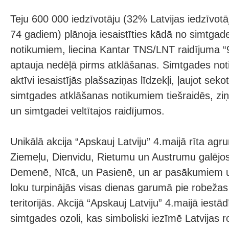
Teju 600 000 iedzīvotāju (32% Latvijas iedzīvot
74 gadiem) plānoja iesaistīties kādā no simtgad
notikumiem, liecina Kantar TNS/LNT raidījuma “
aptauja nedēļā pirms atklāšanas. Simtgades no
aktīvi iesaistījās plašsaziņas līdzekļi, ļaujot sekot
simtgades atklāšanas notikumiem tiešraidēs, ziņ
un simtgadei veltītajos raidījumos.
Unikālā akcija “Apskauj Latviju” 4.maijā rīta agr
Ziemeļu, Dienvidu, Rietumu un Austrumu galējos
Demenē, Nīcā, un Pasienē, un ar pasākumiem u
loku turpinājās visas dienas garumā pie robeža
teritorijās. Akcijā “Apskauj Latviju” 4.maijā iestād
simtgades ozoli, kas simboliski iezīmē Latvijas ro