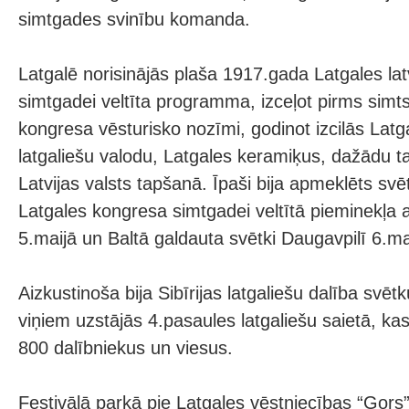
simtgades svinību komanda.
Latgalē norisinājās plaša 1917.gada Latgales la
simtgadei veltīta programma, izceļot pirms simt
kongresa vēsturisko nozīmi, godinot izcilās Lat
latgaliešu valodu, Latgales keramiķus, dažādu t
Latvijas valsts tapšanā. Īpaši bija apmeklēts svē
Latgales kongresa simtgadei veltītā pieminekļa
5.maijā un Baltā galdauta svētki Daugavpilī 6.ma
Aizkustinoša bija Sibīrijas latgaliešu dalība svētk
viņiem uzstājās 4.pasaules latgaliešu saietā, ka
800 dalībniekus un viesus.
Festivālā parkā pie Latgales vēstniecības “Gors”