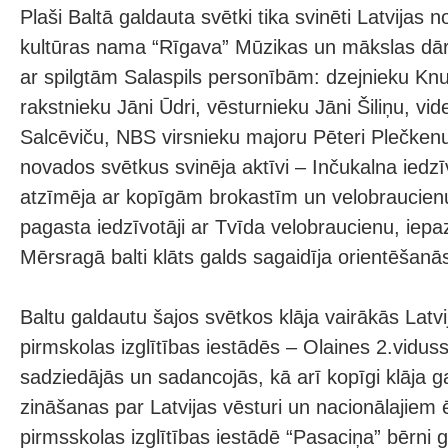
Plaši Baltā galdauta svētki tika svinēti Latvijas 
kultūras nama “Rīgava” Mūzikas un mākslas dār
ar spilgtām Salaspils personībām: dzejnieku Knu
rakstnieku Jāni Ūdri, vēsturnieku Jāni Šiliņu, vid
Salcēviču, NBS virsnieku majoru Pēteri Plečkenu
novados svētkus svinēja aktīvi – Inčukalna iedzī
atzīmēja ar kopīgām brokastīm un velobraucienu
pagasta iedzīvotāji ar Tvīda velobraucienu, iepaz
Mērsragā balti klāts galds sagaidīja orientēšanās
Baltu galdautu šajos svētkos klāja vairākās Latv
pirmskolas izglītības iestādēs – Olaines 2.vidus
sadziedājās un sadancojās, kā arī kopīgi klāja 
zināšanas par Latvijas vēsturi un nacionālajiem
pirmsskolas izglītības iestādē “Pasaciņa” bērni 