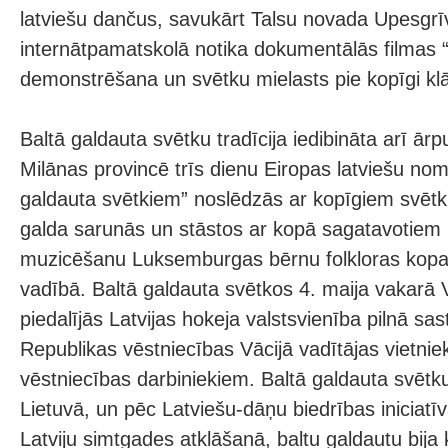
latviešu dančus, savukārt Talsu novada Upesgrī
internātpamatskolā notika dokumentālās filmas 
demonstrēšana un svētku mielasts pie kopīgi klā
Baltā galdauta svētku tradīcija iedibināta arī ārpus
Milānas provincē trīs dienu Eiropas latviešu no
galdauta svētkiem” noslēdzās ar kopīgiem svētki
galda sarunās un stāstos ar kopā sagatavotie
muzicēšanu Luksemburgas bērnu folkloras kop
vadībā. Baltā galdauta svētkos 4. maija vakarā V
piedalījās Latvijas hokeja valstsvienība pilnā sa
Republikas vēstniecības Vācijā vadītājas vietnie
vēstniecības darbiniekiem. Baltā galdauta svētkus
Lietuvā, un pēc Latviešu-dāņu biedrības iniciatī
Latviju simtgades atklāšanā, baltu galdautu bija k