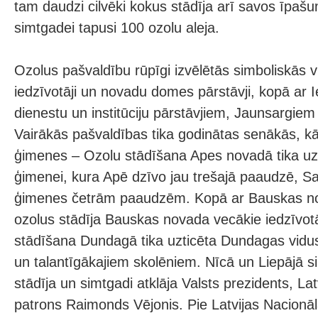
tam daudzi cilvēki kokus stādīja arī savos īpaš
simtgadei tapusi 100 ozolu aleja.
Ozolus pašvaldību rūpīgi izvēlētās simboliskās vi
iedzīvotāji un novadu domes pārstāvji, kopā ar Ie
dienestu un institūciju pārstāvjiem, Jaunsargie
Vairākās pašvaldības tika godinātas senākās, k
ģimenes – Ozolu stādīšana Apes novadā tika uzt
ģimenei, kura Apē dzīvo jau trešajā paaudzē, S
ģimenes četrām paaudzēm. Kopā ar Bauskas n
ozolus stādīja Bauskas novada vecākie iedzīvotā
stādīšana Dundagā tika uzticēta Dundagas vidus
un talantīgākajiem skolēniem. Nīcā un Liepājā 
stādīja un simtgadi atklāja Valsts prezidents, La
patrons Raimonds Vējonis. Pie Latvijas Nacionāl