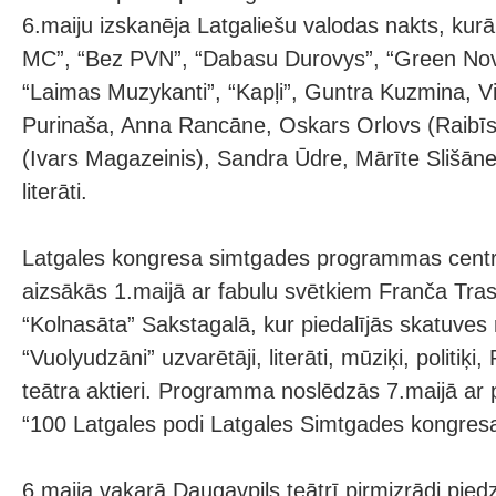
6.maiju izskanēja Latgaliešu valodas nakts, kurā
MC”, “Bez PVN”, “Dabasu Durovys”, “Green Novi
“Laimas Muzykanti”, “Kapļi”, Guntra Kuzmina, Vi
Purinaša, Anna Rancāne, Oskars Orlovs (Raibī
(Ivars Magazeinis), Sandra Ūdre, Mārīte Slišāne 
literāti.
Latgales kongresa simtgades programmas centrā
aizsākās 1.maijā ar fabulu svētkiem Franča Tr
“Kolnasāta” Sakstagalā, kur piedalījās skatuves
“Vuolyudzāni” uzvarētāji, literāti, mūziķi, politiķ
teātra aktieri. Programma noslēdzās 7.maijā 
“100 Latgales podi Latgales Simtgades kongres
6.maija vakarā Daugavpils teātrī pirmizrādi pied