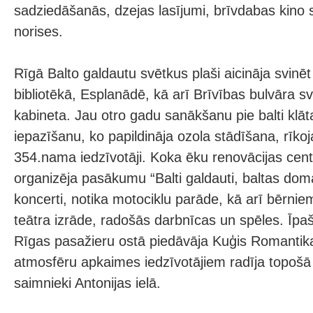
sadziedāšanās, dzejas lasījumi, brīvdabas kino 
norises.
Rīgā Balto galdautu svētkus plaši aicināja svinēt
bibliotēkā, Esplanādē, kā arī Brīvības bulvāra sv
kabineta. Jau otro gadu sanākšanu pie balti klā
iepazīšanu, ko papildināja ozola stādīšana, rīko
354.nama iedzīvotāji. Koka ēku renovācijas cen
organizēja pasākumu “Balti galdauti, baltas dom
koncerti, notika motociklu parāde, kā arī bērnie
teātra izrāde, radošās darbnīcas un spēles. Īp
Rīgas pasažieru ostā piedāvāja Kuģis Romantika
atmosfēru apkaimes iedzīvotājiem radīja topoš
saimnieki Antonijas ielā.