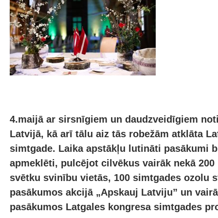
4.maijā ar sirsnīgiem un daudzveidīgiem no
Latvijā, kā arī tālu aiz tās robežām atklāta La
simtgade. Laika apstākļu lutināti pasākumi b
apmeklēti, pulcējot cilvēkus vairāk nekā 200
svētku svinību vietās, 100 simtgades ozolu 
pasākumos akcijā „Apskauj Latviju” un vair
pasākumos Latgales kongresa simtgades p