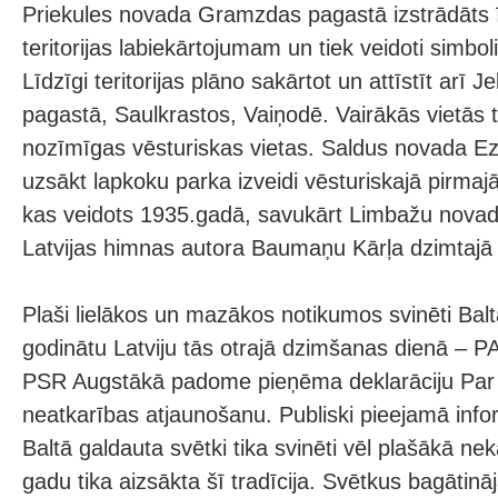
Priekules novada Gramzdas pagastā izstrādāts 
teritorijas labiekārtojumam un tiek veidoti simbolis
Līdzīgi teritorijas plāno sakārtot un attīstīt arī 
pagastā, Saulkrastos, Vaiņodē. Vairākās vietās ti
nozīmīgas vēsturiskas vietas. Saldus novada E
uzsākt lapkoku parka izveidi vēsturiskajā pirma
kas veidots 1935.gadā, savukārt Limbažu novadā
Latvijas himnas autora Baumaņu Kārļa dzimtajā 
Plaši lielākos un mazākos notikumos svinēti Baltā
godinātu Latviju tās otrajā dzimšanas dienā – P
PSR Augstākā padome pieņēma deklarāciju Par 
neatkarības atjaunošanu. Publiski pieejamā infor
Baltā galdauta svētki tika svinēti vēl plašākā ne
gadu tika aizsākta šī tradīcija. Svētkus bagātināj