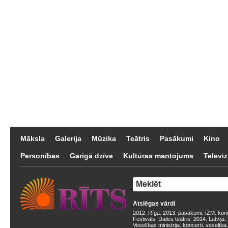
Māksla
Galerija
Mūzika
Teātris
Pasākumi
Kino
Personības
Garīgā dzīve
Kultūras mantojums
Televīz
Atslēgas vārdi
2012
Rīga
2013
pasākumi
IZM
kon
,
,
,
,
,
Festivāls
Dailes teātris
2014
Latvija
,
,
,
,
Veselības ministrija
koncerti
veselība
,
,