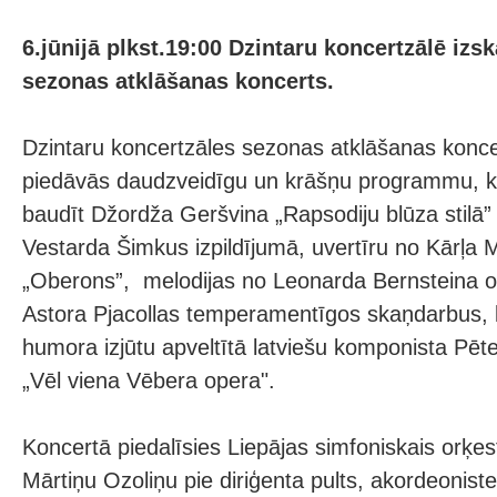
6.jūnijā plkst.19:00 Dzintaru koncertzālē izs
sezonas atklāšanas koncerts.
Dzintaru koncertzāles sezonas atklāšanas konce
piedāvās daudzveidīgu un krāšņu programmu, k
baudīt Džordža Geršvina „Rapsodiju blūza stilā” 
Vestarda Šimkus izpildījumā, uvertīru no Kārļa 
„Oberons”, melodijas no Leonarda Bernsteina o
Astora Pjacollas temperamentīgos skaņdarbus, kā
humora izjūtu apveltītā latviešu komponista Pēt
„Vēl viena Vēbera opera".
Koncertā piedalīsies Liepājas simfoniskais orķest
Mārtiņu Ozoliņu pie diriģenta pults, akordeonist