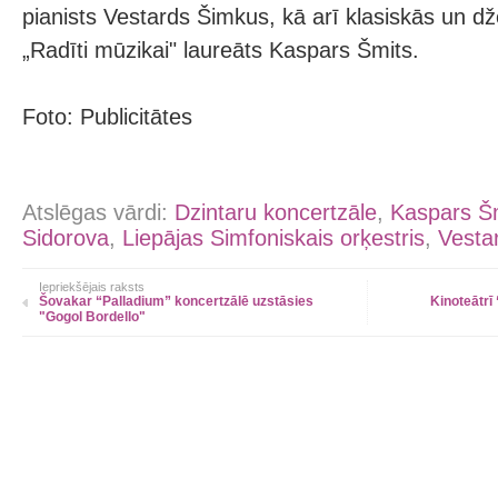
pianists Vestards Šimkus, kā arī klasiskās un 
„Radīti mūzikai" laureāts Kaspars Šmits.
Foto: Publicitātes
Atslēgas vārdi:
Dzintaru koncertzāle
,
Kaspars Š
Sidorova
,
Liepājas Simfoniskais orķestris
,
Vesta
Iepriekšējais raksts
Šovakar “Palladium” koncertzālē uzstāsies
Kinoteātrī
"Gogol Bordello"