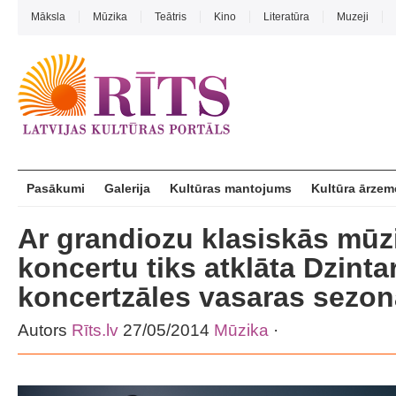
Māksla
Mūzika
Teātris
Kino
Literatūra
Muzeji
Pasākumi
Galerija
Kultūras mantojums
Kultūra ārzem
Ar grandiozu klasiskās mūz
koncertu tiks atklāta Dzinta
koncertzāles vasaras sezon
Autors
Rīts.lv
27/05/2014
Mūzika
·