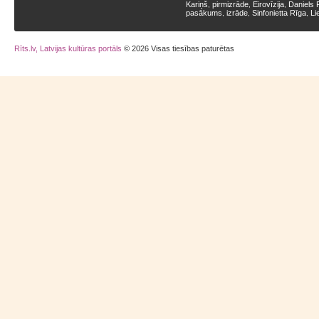
Kariņš
pirmizrāde
Eirovīzija
Daniels 
,
,
,
pasākums
izrāde
Sinfonietta Rīga
Li
,
,
,
Rīts.lv, Latvijas kultūras portāls
© 2026 Visas tiesības paturētas