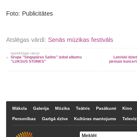
Foto: Publicitātes
Atslēgas vārdi:
Senās mūzikas festivāls
Iepriekšējais raksts
Grupa "Singapūras Satīns" izdod albumu
Latviski dzi
"LUKSUS STONKS"
pirmais koncert
Māksla
Galerija
Mūzika
Teātris
Pasākumi
Kino
Personības
Garīgā dzīve
Kultūras mantojums
Televīz