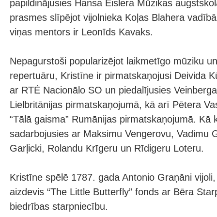
papildinājusies Hansa Eislera Mūzikas augstskolā
prasmes slīpējot vijolnieka Koļas Blahera vadībā
viņas mentors ir Leonīds Kavaks.
Nepagurstoši popularizējot laikmetīgo mūziku 
repertuāru, Kristīne ir pirmatskaņojusi Deivida 
ar RTÉ Nacionālo SO un piedalījusies Veinberga
Lielbritānijas pirmatskaņojumā, kā arī Pētera Va
“Tālā gaisma” Rumānijas pirmatskaņojumā. Kā 
sadarbojusies ar Maksimu Vengerovu, Vadimu 
Garļicki, Rolandu Krīgeru un Rīdigeru Loteru.
Kristīne spēlē 1787. gada Antonio Graņāni vijoli, 
aizdevis “The Little Butterfly” fonds ar Bēra Star
biedrības starpniecību.