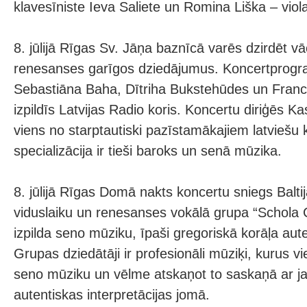
klavesīniste Ieva Saliete un Romina Liška – vio
8. jūlijā Rīgas Sv. Jāņa baznīcā varēs dzirdēt v
renesanses garīgos dziedājumus. Koncertpro
Sebastiāna Baha, Dītriha Bukstehūdes un Fran
izpildīs Latvijas Radio koris. Koncertu diriģēs K
viens no starptautiski pazīstamākajiem latviešu 
specializācija ir tieši baroks un senā mūzika.
8. jūlijā Rīgas Domā nakts koncertu sniegs Balti
viduslaiku un renesanses vokālā grupa “Schola
izpilda seno mūziku, īpaši gregoriskā korāļa aut
Grupas dziedātāji ir profesionāli mūziķi, kurus v
seno mūziku un vēlme atskaņot to saskaņā ar 
autentiskas interpretācijas jomā.