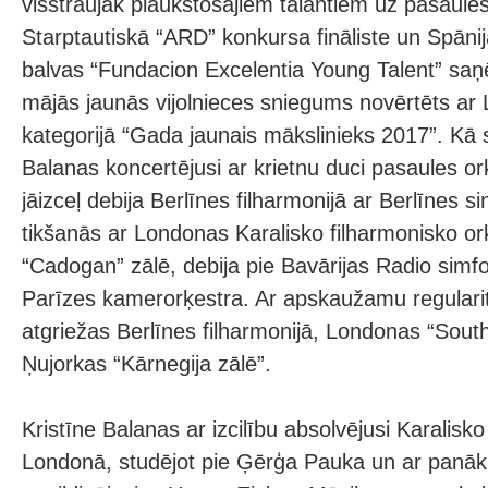
visstraujāk plaukstošajiem talantiem uz pasaule
Starptautiskā “ARD” konkursa fināliste un Spānij
balvas “Fundacion Excelentia Young Talent” saņ
mājās jaunās vijolnieces sniegums novērtēts ar 
kategorijā “Gada jaunais mākslinieks 2017”. Kā s
Balanas koncertējusi ar krietnu duci pasaules orķ
jāizceļ debija Berlīnes filharmonijā ar Berlīnes si
tikšanās ar Londonas Karalisko filharmonisko o
“Cadogan” zālē, debija pie Bavārijas Radio simf
Parīzes kamerorķestra. Ar apskaužamu regularitā
atgriežas Berlīnes filharmonijā, Londonas “Sout
Ņujorkas “Kārnegija zālē”.
Kristīne Balanas ar izcilību absolvējusi Karalis
Londonā, studējot pie Ģērģa Pauka un ar pan