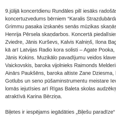
9.jūlijā koncertdienu Rundāles pilī iesāks radoš
koncertuzvedums bērniem “Karalis Strazdubārd
Grimmu pasaka izskanēs senās mūzikas skaņās
Henrija Pērsela skaņdarbos. Koncertā piedalīsie
Zviedre, Jānis Kurševs, Kalvis Kalniņš, Ilona Bag
kā arī Latvijas Radio kora solisti – Agate Pooka,
Jānis Kokins. Muzikālo pavadījumu veidos klaves
Vaickovskis, baroka vijolnieks Raimonds Melderis
Ainārs Paukšēns, baroka altiste Zane Dziesma, 
Gotlubs un seno pūšaminstrumentu meistare I
lomās iejutīsies arī Rīgas Baleta skolas audzēkņ
atraktīvā Karina Bērziņa.
Biļetes ir iespējams iegādāties „Biļešu paradīze“