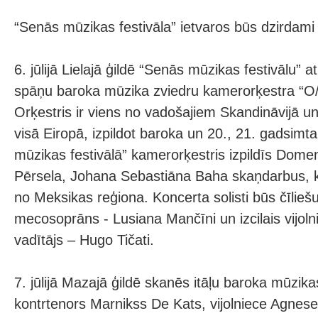
“Senās mūzikas festivāla” ietvaros būs dzirdami 
6. jūlijā Lielajā ģildē “Senās mūzikas festivālu” at
spāņu baroka mūzika zviedru kamerorķestra “O/
Orķestris ir viens no vadošajiem Skandināvijā un
visā Eiropā, izpildot baroka un 20., 21. gadsim
mūzikas festivālā” kamerorķestris izpildīs Domeni
Pērsela, Johana Sebastiāna Baha skaņdarbus, 
no Meksikas reģiona. Koncerta solisti būs čīlie
mecosoprāns - Lusiana Mančīni un izcilais vijol
vadītājs – Hugo Tičati.
7. jūlijā Mazajā ģildē skanēs itāļu baroka mūzikas
kontrtenors Marnikss De Kats, vijolniece Agnes