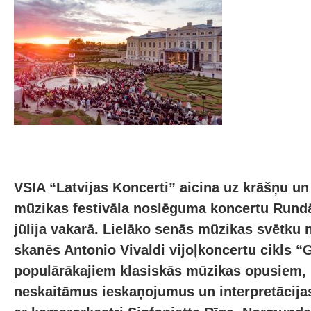
VSIA “Latvijas Koncerti” aicina uz krāšņu u
mūzikas festivāla noslēguma koncertu Rundā
jūlija vakarā. Lielāko senās mūzikas svētku
skanēs Antonio Vivaldi vijoļkoncertu cikls “
populārākajiem klasiskās mūzikas opusiem, 
neskaitāmus ieskaņojumus un interpretācija