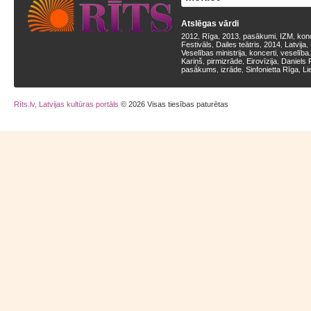
Atslēgas vārdi
2012
Rīga
2013
pasākumi
IZM
kon
,
,
,
,
,
Festivāls
Dailes teātris
2014
Latvija
,
,
,
,
Veselības ministrija
koncerti
veselība
,
,
Kariņš
pirmizrāde
Eirovīzija
Daniels 
,
,
,
pasākums
izrāde
Sinfonietta Rīga
Li
,
,
,
Rīts.lv, Latvijas kultūras portāls
© 2026 Visas tiesības paturētas