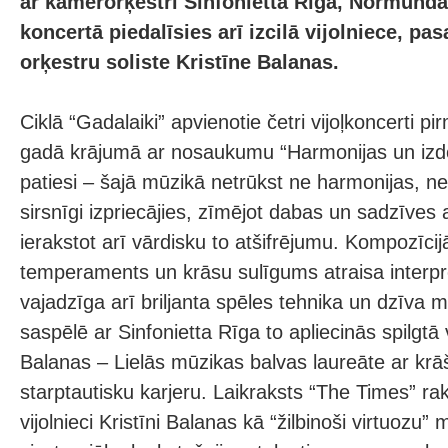
ar kamerorķestri Sinfonietta Rīga, Normunda
koncertā piedalīsies arī izcilā vijolniece, p
orķestru soliste Kristīne Balanas.
Ciklā “Gadalaiki” apvienotie četri vijoļkoncerti pi
gadā krājumā ar nosaukumu “Harmonijas un iz
patiesi – šajā mūzikā netrūkst ne harmonijas, ne
sirsnīgi izpriecājies, zīmējot dabas un sadzīves 
ierakstot arī vārdisku to atšifrējumu. Kompozīcij
temperaments un krāsu sulīgums atraisa interpre
vajadzīga arī briljanta spēles tehnika un dzīva m
saspēlē ar Sinfonietta Rīga to apliecinās spilgtā v
Balanas – Lielās mūzikas balvas laureāte ar krā
starptautisku karjeru. Laikraksts “The Times” rak
vijolnieci Kristīni Balanas kā “žilbinoši virtuozu” 