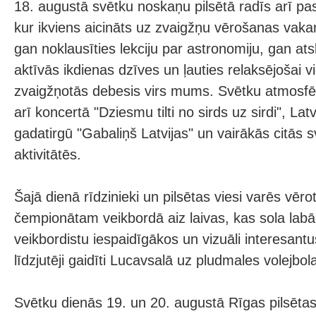
18. augustā svētku noskaņu pilsētā radīs arī 
kur ikviens aicināts uz zvaigžņu vērošanas vakar
gan noklausīties lekciju par astronomiju, gan ats
aktīvās ikdienas dzīves un ļauties relaksējošai vi
zvaigžņotās debesis virs mums. Svētku atmosfēr
arī koncertā "Dziesmu tilti no sirds uz sirdi", Lat
gadatirgū "Gabaliņš Latvijas" un vairākās citās s
aktivitātēs.
Šajā dienā rīdzinieki un pilsētas viesi varēs vērot
čempionātam veikbordā aiz laivas, kas sola lab
veikbordistu iespaidīgākos un vizuāli interesant
līdzjutēji gaidīti Lucavsalā uz pludmales volejb
Svētku dienās 19. un 20. augustā Rīgas pilsētas