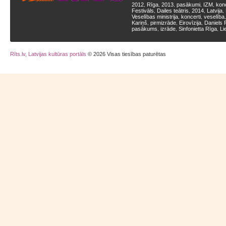
2012
Rīga
2013
pasākumi
IZM
kon
,
,
,
,
,
Festivāls
Dailes teātris
2014
Latvija
,
,
,
,
Veselības ministrija
koncerti
veselība
,
,
Kariņš
pirmizrāde
Eirovīzija
Daniels 
,
,
,
pasākums
izrāde
Sinfonietta Rīga
Li
,
,
,
Rīts.lv, Latvijas kultūras portāls
© 2026 Visas tiesības paturētas