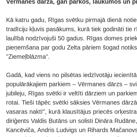
Vērmanes dārzā, gan parkos, laukumos un pi
Kā katru gadu, Rīgas svētku pirmajā dienā notie
tradīciju kļuvis pasākums, kurā tiek godināti tie r
laulībā nodzīvojuši 50 gadus. Rīgas domes prie
pieņemšana par godu Zelta pāriem šogad notiks 
"Ziemeļblāzma".
Gadā, kad viens no pilsētas iedzīvotāju iecienīt
populārākajiem parkiem – Vērmanes dārzs – sv
jubileju, Rīgas svētki ir veltīti dārziem un parkiem
rotai. Tieši tāpēc svētki sāksies Vērmanes dārz
vasaras naktī", kurā klausītājus priecēs orķestra
diriģents Valdis Butāns un solisti Dināra Rudāne
Kancēviča, Andris Ludvigs un Rihards Mačanovs