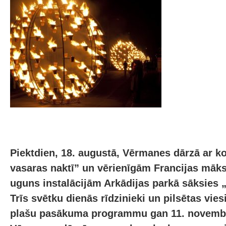
Piektdien, 18. augustā, Vērmanes dārzā ar k
vasaras naktī” un vērienīgām Francijas māk
uguns instalācijām Arkādijas parkā sāksies „
Trīs svētku dienās rīdzinieki un pilsētas vies
plašu pasākuma programmu gan 11. novembr