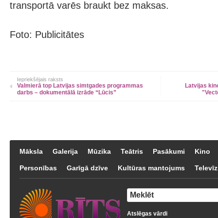
transportā varēs braukt bez maksas.
Foto: Publicitātes
Iepriekšējais raksts
Valmierā top Latvijas simtgades programmas
Latvijas kin
darbs – dokumentālā izrāde “Lūcis”
"Vect
Māksla
Galerija
Mūzika
Teātris
Pasākumi
Kino
Personības
Garīgā dzīve
Kultūras mantojums
Televīz
Atslēgas vārdi