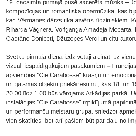
19. gadsimta pirmajā pusē sacerēta mūzika – J
kompozīcijas un romantiska opermūzika, kas bija
kad Vērmanes dārzs tika atvērts rīdziniekiem. K
Riharda Vāgnera, Volfganga Amadeja Mocarta, 
Gaetāno Doniceti, Džuzepes Verdi un citu autor
Svētku pirmajā dienā iedzīvotāji aicināti uz vien
vizuāli iespaidīgākajiem pasākumiem – Francija
apvienības "Cie Carabosse" krāšņu un emocionā
un gaismas objektu priekšnesumu, kas 18. un 19
20.00 līdz 1.00 būs vērojams Arkādijas parkā. 
instalācijas "Cie Carabosse" izpildījumā papildin
un performanču meistaru grupa, sniedzot apmek
vien skatīties, bet arī pašiem būt par daļu no im