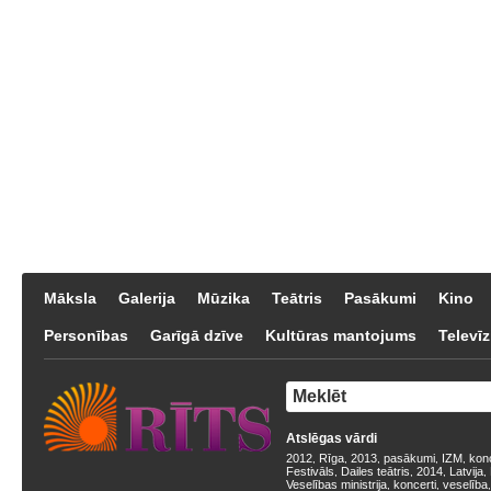
Māksla
Galerija
Mūzika
Teātris
Pasākumi
Kino
Personības
Garīgā dzīve
Kultūras mantojums
Televīz
Atslēgas vārdi
2012
Rīga
2013
pasākumi
IZM
kon
,
,
,
,
,
Festivāls
Dailes teātris
2014
Latvija
,
,
,
,
Veselības ministrija
koncerti
veselība
,
,