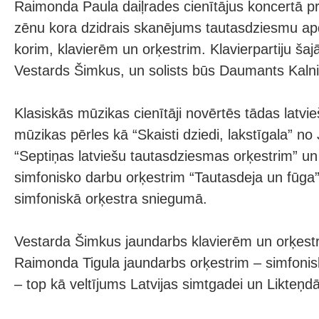
Raimonda Paula daiļrades cienītājus koncertā 
zēnu kora dzidrais skanējums tautasdziesmu ap
korim, klavierēm un orķestrim. Klavierpartiju šaj
Vestards Šimkus, un solists būs Daumants Kalni
Klasiskās mūzikas cienītāji novērtēs tādas latvi
mūzikas pērles kā “Skaisti dziedi, lakstīgala” no
“Septiņas latviešu tautasdziesmas orķestrim” un
simfonisko darbu orķestrim “Tautasdeja un fūga”
simfoniskā orķestra sniegumā.
Vestarda Šimkus jaundarbs klavierēm un orķestri
Raimonda Tigula jaundarbs orķestrim – simfoni
– top kā veltījums Latvijas simtgadei un Likteņd