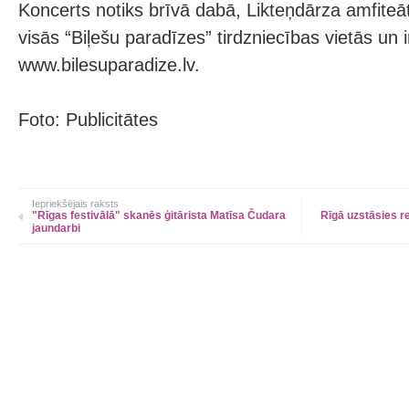
Koncerts notiks brīvā dabā, Likteņdārza amfiteāt
visās “Biļešu paradīzes” tirdzniecības vietās un 
www.bilesuparadize.lv.
Foto: Publicitātes
Iepriekšējais raksts
"Rīgas festivālā" skanēs ģitārista Matīsa Čudara
Rīgā uzstāsies 
jaundarbi