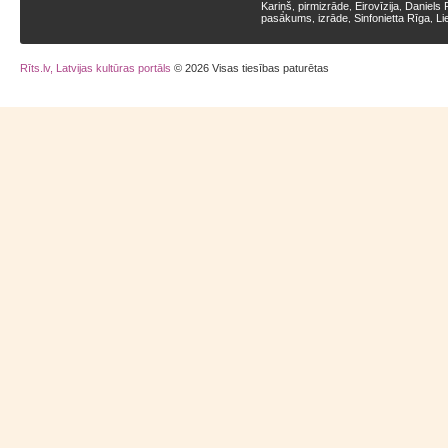
Kariņš
pirmizrāde
Eirovīzija
Daniels 
,
,
,
pasākums
izrāde
Sinfonietta Rīga
Li
,
,
,
Rīts.lv, Latvijas kultūras portāls
© 2026 Visas tiesības paturētas