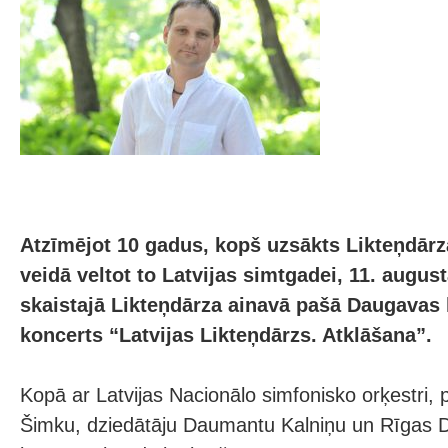
Atzīmējot 10 gadus, kopš uzsākts Likteņdārz
veidā veltot to Latvijas simtgadei, 11. august
skaistajā Likteņdārza ainavā pašā Daugavas 
koncerts “Latvijas Likteņdārzs. Atklāšana”.
Kopā ar Latvijas Nacionālo simfonisko orķestri, 
Šimku, dziedātāju Daumantu Kalniņu un Rīgas 