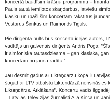
koncertā baudīsim krāšņu programmu – Imanta
Paula tautā iemīļotos skaņdarbus, latviešu simf
klasiku un īpaši šim koncertam rakstītus jaund
Vestards Šimkus un Raimonds Tiguls.
Pie diriģenta pults būs koncerta idejas autors, 
vadītājs un galvenais diriģents Andris Poga: “Š
ir simfoniska tautasdziesma – gan klasiska, gan 
koncertam no jauna radīta.”
Jau desmit gadus ar Likteņdārzu kopā ir Latvijas 
šogad ar LTV atbalstu Likteņdārzā norisināsies k
Likteņdārzs. Atklāšana”. Koncertu vadīs ilggadēj
– Latvijas Televīzijas žurnālisti Aija Kinca un Jān