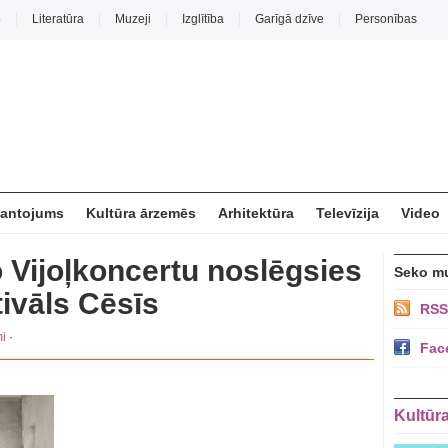
o
Literatūra
Muzeji
Izglītība
Garīgā dzīve
Personības
mantojums
Kultūra ārzemēs
Arhitektūra
Televīzija
Video
 Vijoļkoncertu noslēgsies
Seko m
ivāls Cēsīs
RSS
i
·
Fac
Kultūr