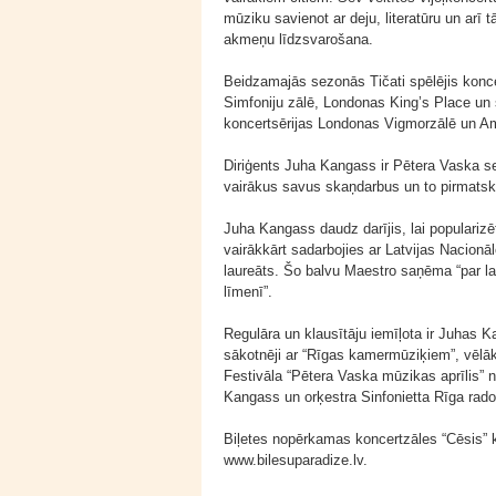
mūziku savienot ar deju, literatūru un arī
akmeņu līdzsvarošana.
Beidzamajās sezonās Tičati spēlējis konce
Simfoniju zālē, Londonas King’s Place un 
koncertsērijas Londonas Vigmorzālē un 
Diriģents Juha Kangass ir Pētera Vaska s
vairākus savus skaņdarbus un to pirmatskaņo
Juha Kangass daudz darījis, lai populariz
vairākkārt sadarbojies ar Latvijas Nacionāl
laureāts. Šo balvu Maestro saņēma “par l
līmenī”.
Regulāra un klausītāju iemīļota ir Juhas
sākotnēji ar “Rīgas kamermūziķiem”, vēlāk
Festivāla “Pētera Vaska mūzikas aprīlis” 
Kangass un orķestra Sinfonietta Rīga rad
Biļetes nopērkamas koncertzāles “Cēsis” ka
www.bilesuparadize.lv.