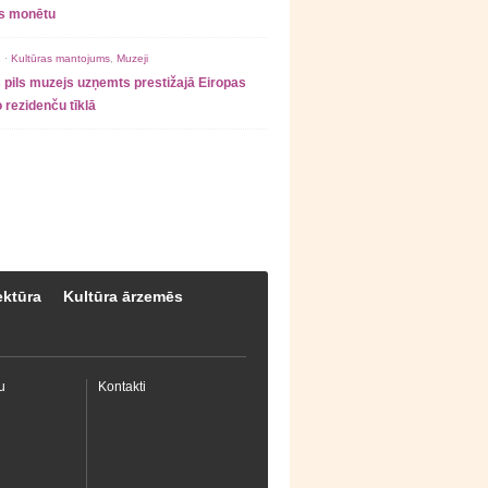
as monētu
 ·
Kultūras mantojums
,
Muzeji
 pils muzejs uzņemts prestižajā Eiropas
 rezidenču tīklā
ektūra
Kultūra ārzemēs
u
Kontakti