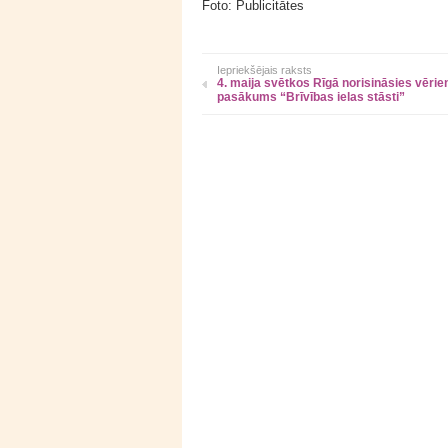
Foto: Publicitātes
Iepriekšējais raksts
4. maija svētkos Rīgā norisināsies vērie
pasākums “Brīvības ielas stāsti”