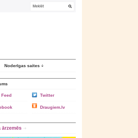
Noderīgas saites
ums
 Feed
Twitter
ebook
Draugiem.lv
a ārzemēs