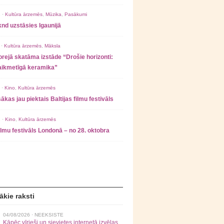
 ·
Kultūra ārzemēs
,
Mūzika
,
Pasākumi
nd uzstāsies Igaunijā
 ·
Kultūra ārzemēs
,
Māksla
rejā skatāma izstāde “Drošie horizonti:
laikmetīgā keramika”
 ·
Kino
,
Kultūra ārzemēs
ākas jau piektais Baltijas filmu festivāls
 ·
Kino
,
Kultūra ārzemēs
filmu festivāls Londonā – no 28. oktobra
ākie raksti
04/08/2026 ·
NEEKSISTE
Kāpēc vīrieši un sievietes internetā izvēlas