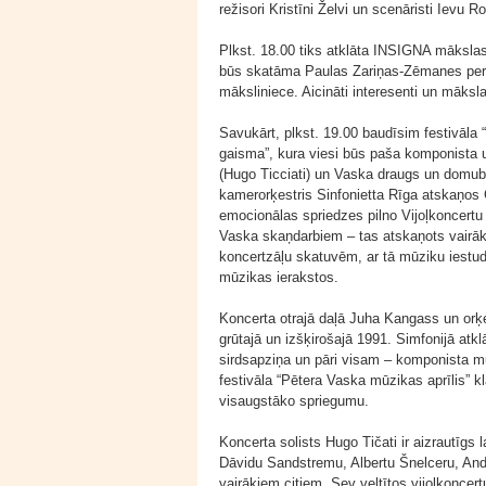
režisori Kristīni Želvi un scenāristi Ievu Ro
Plkst. 18.00 tiks atklāta INSIGNA mākslas 
būs skatāma Paulas Zariņas-Zēmanes perso
māksliniece. Aicināti interesenti un māksla
Savukārt, plkst. 19.00 baudīsim festivāla
gaisma”, kura viesi būs paša komponista uz
(Hugo Ticciati) un Vaska draugs un domub
kamerorķestris Sinfonietta Rīga atskaņos
emocionālas spriedzes pilno Vijoļkoncertu 
Vaska skaņdarbiem – tas atskaņots vairāk
koncertzāļu skatuvēm, ar tā mūziku iestud
mūzikas ierakstos.
Koncerta otrajā daļā Juha Kangass un orķes
grūtajā un izšķirošajā 1991. Simfonijā at
sirdsapziņa un pāri visam – komponista mū
festivāla “Pētera Vaska mūzikas aprīlis” 
visaugstāko spriegumu.
Koncerta solists Hugo Tičati ir aizrautīgs
Dāvidu Sandstremu, Albertu Šnelceru, And
vairākiem citiem. Sev veltītos vijoļkoncer