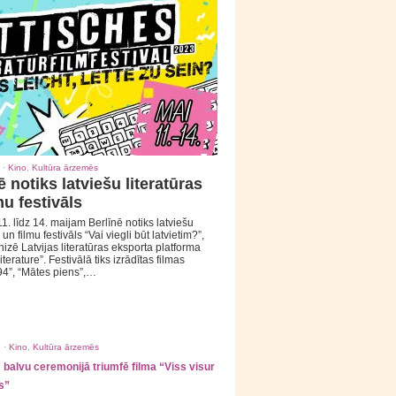
 ·
Kino
,
Kultūra ārzemēs
ē notiks latviešu literatūras
mu festivāls
1. līdz 14. maijam Berlīnē notiks latviešu
 un filmu festivāls “Vai viegli būt latvietim?”,
izē Latvijas literatūras eksporta platforma
iterature”. Festivālā tiks izrādītas filmas
94”, “Mātes piens”,…
 ·
Kino
,
Kultūra ārzemēs
balvu ceremonijā triumfē filma “Viss visur
s”