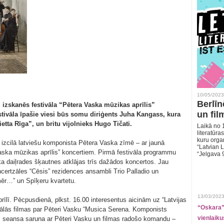
10/05/2023
Berlīn
” izskanēs festivāla “Pētera Vaska mūzikas aprīlis”
un fil
ivāla īpašie viesi būs somu diriģents Juha Kangass, kura
tta Rīga”, un britu vijolnieks Hugo Tičati.
Laikā no 1
literatūras
kuru organ
 izcilā latviešu komponista Pētera Vaska zīmē – ar jaunā
“Latvian L
aska mūzikas aprīlis” koncertiem. Pirmā festivāla programmu
“Jelgava 
a daiļrades šķautnes atklājas trīs dažādos koncertos. Jau
ertzāles “Cēsis” rezidences ansambli Trio Palladio un
mēr…” un Spīķeru kvartetu.
13/03/2023
rīlī. Pēcpusdienā, plkst. 16.00 interesentus aicinām uz “Latvijas
“Oskara” 
tālās filmas par Pēteri Vasku “Musica Serena. Komponists
vienlaiku
seansa saruna ar Pēteri Vasku un filmas radošo komandu –