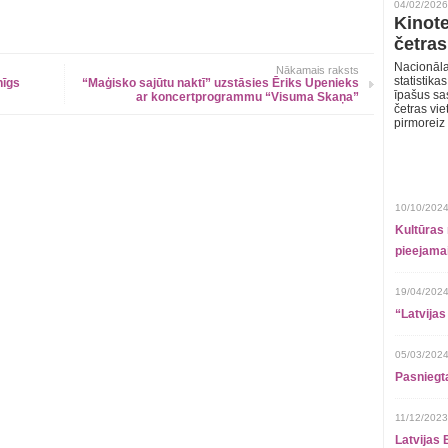
04/02/2026
Kinote
četras
Nacionāla
Nākamais raksts
statistika
nīgs
“Maģisko sajūtu naktī” uzstāsies Ēriks Upenieks
īpašus sa
ar koncertprogrammu “Visuma Skaņa”
četras vie
pirmoreiz
10/10/2024
Kultūras 
pieejamai
19/04/2024
“Latvijas
05/03/2024
Pasniegt
11/12/2023
Latvijas 