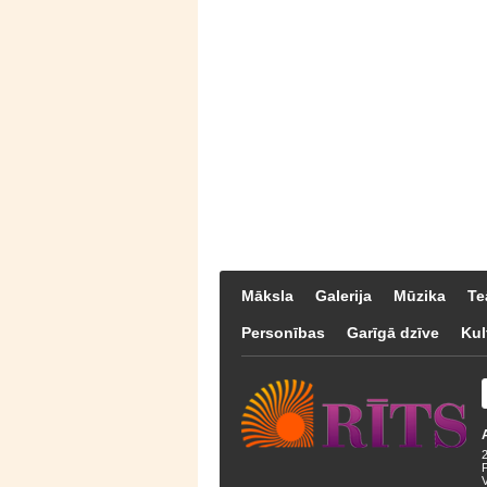
Māksla
Galerija
Mūzika
Te
Personības
Garīgā dzīve
Kul
F
V