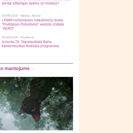
pilnīgi atšķirīgas spēles un hobijus?
04/08/2026 ·
Māksla
,
Muzeji
LNMM norisināsies mākslinieču dueta
“Poētiskais Robotisms” veidota izstāde
“AERO”
05/08/2026 ·
Pasākumi
Izziņota 26. Starptautiskā Baha
kamermūzikas festivāla programma
as mantojums