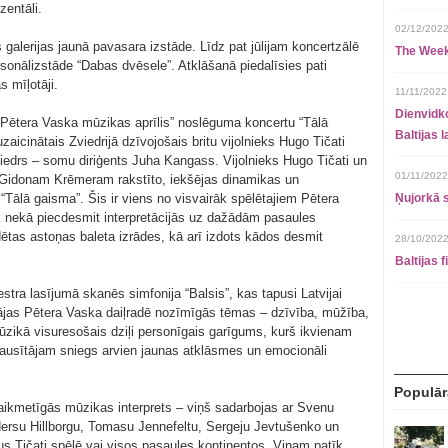
zentāli.
02/12/2022
galerijas jaunā pavasara izstāde. Līdz pat jūlijam koncertzālē
The Week
nālizstāde “Dabas dvēsele”. Atklāšanā piedalīsies pati
s mīļotāji.
11/11/2022
Dienvidko
 “Pētera Vaska mūzikas aprīlis” noslēguma koncertu “Tālā
Baltijas 
aicinātais Zviedrijā dzīvojošais britu vijolnieks Hugo Tičati
iedrs – somu diriģents Juha Kangass. Vijolnieks Hugo Tičati un
01/11/2022
 Gidonam Krēmeram rakstīto, iekšējas dinamikas un
“Tālā gaisma”. Šis ir viens no visvairāk spēlētajiem Pētera
Ņujorkā s
 nekā piecdesmit interpretācijās uz dažādām pasaules
ētas astoņas baleta izrādes, kā arī izdots kādos desmit
28/10/2022
Baltijas 
tra lasījumā skanēs simfonija “Balsis”, kas tapusi Latvijai
klājas Pētera Vaska daiļradē nozīmīgās tēmas – dzīvība, mūžība,
zikā visuresošais dziļi personīgais garīgums, kurš ikvienam
klausītājam sniegs arvien jaunas atklāsmes un emocionāli
Populār
 laikmetīgās mūzikas interprets – viņš sadarbojas ar Svenu
ersu Hillborgu, Tomasu Jennefeltu, Sergeju Jevtušenko un
tus Tičati spēlē vai visos pasaules kontinentos. Viņam patīk