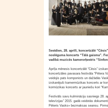
Sestdien, 28. aprīlī, koncertzālē “Cēsis
noslēguma koncerts “Tālā gaisma”. Fest
vadībā muzicēs kamerorķestris “Sinfonie
Aprīļa mēnesis koncertzālē “Cēsis” izskan
koncertzāles pavasara festivāla “Pētera V
veidojis pats komponists un dažādās Vask
izskanējuši kamermūzikas koncerts ar konc
kormūzikas koncerts ar jauniešu kori “Ka
Festivāls savu kulmināciju sasniegs 28. ap
televīzijas” 2015. gadā veidotās dokumen
Pēteris Vasks» bezmaksas seansu. Pirms 