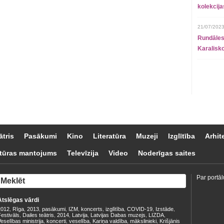
kolekcij
21/07/2023
Rundāles
Karalisko
ātris
Pasākumi
Kino
Literatūra
Muzeji
Izglītība
Arhit
tūras mantojums
Televīzija
Video
Noderīgas saites
Par portāl
Atslēgas vārdi
2012
Rīga
2013
pasākumi
IZM
koncerts
izglītība
COVID-19
Izstāde
,
,
,
,
,
,
,
,
,
estivāls
Dailes teātris
2014
Latvija
Latvijas Dabas muzejs
LIZDA
,
,
,
,
,
,
eselības ministrija
koncerti
veselība
Kariņa valdība
mākslinieki
Krišjānis
,
,
,
,
,