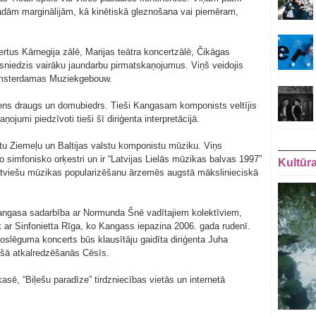
 tādām marginālijām, kā kinētiskā gleznošana vai piemēram,
rtus Kārnegija zālē, Marijas teātra koncertzālē, Čikāgas
sniedzis vairāku jaundarbu pirmatskaņojumus. Viņš veidojis
Amsterdamas Muziekgebouw.
ens draugs un domubiedrs. Tieši Kangasam komponists veltījis
jumi piedzīvoti tieši šī diriģenta interpretācijā.
ētu Ziemeļu un Baltijas valstu komponistu mūziku. Viņs
o simfonisko orķestri un ir “Latvijas Lielās mūzikas balvas 1997”
Kultūr
atviešu mūzikas popularizēšanu ārzemēs augstā mākslinieciskā
 Kangasa sadarbība ar Normunda Šnē vadītajiem kolektīviem,
 ar Sinfonietta Rīga, ko Kangass iepazina 2006. gada rudenī.
noslēguma koncerts būs klausītāju gaidīta diriģenta Juha
ošā atkalredzēšanās Cēsīs.
sē, “Biļešu paradīze” tirdzniecības vietās un internetā