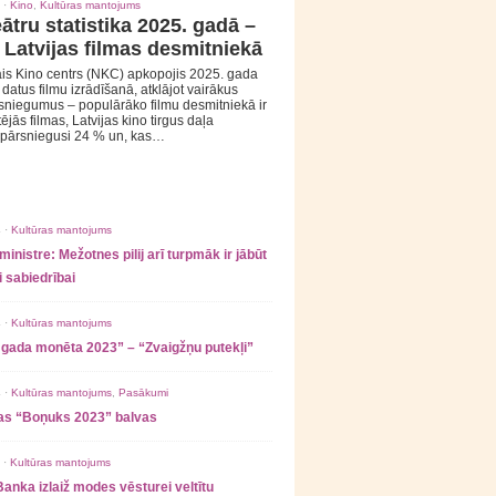
 ·
Kino
,
Kultūras mantojums
ātru statistika 2025. gadā –
 Latvijas filmas desmitniekā
is Kino centrs (NKC) apkopojis 2025. gada
s datus filmu izrādīšanā, atklājot vairākus
sniegumus – populārāko filmu desmitniekā ir
tējās filmas, Latvijas kino tirgus daļa
 pārsniegusi 24 % un, kas…
 ·
Kultūras mantojums
ministre: Mežotnes pilij arī turpmāk ir jābūt
 sabiedrībai
 ·
Kultūras mantojums
 gada monēta 2023” – “Zvaigžņu putekļi”
 ·
Kultūras mantojums
,
Pasākumi
as “Boņuks 2023” balvas
 ·
Kultūras mantojums
Banka izlaiž modes vēsturei veltītu