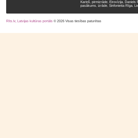
Kariņš
pirmizrāde
Eirovīzija
Daniels 
,
,
,
pasākums
izrāde
Sinfonietta Rīga
Li
,
,
,
Rīts.lv, Latvijas kultūras portāls
© 2026 Visas tiesības paturētas