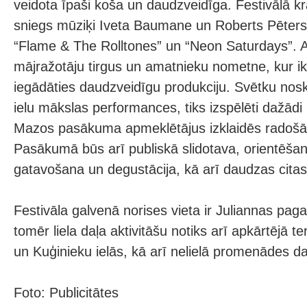
veidota īpaši koša un daudzveidīga. Festivālā 
sniegs mūziķi Iveta Baumane un Roberts Pēters
“Flame & The Rolltones” un “Neon Saturdays”. 
mājražotāju tirgus un amatnieku nometne, kur i
iegādāties daudzveidīgu produkciju. Svētku no
ielu mākslas performances, tiks izspēlēti dažādi 
Mazos pasākuma apmeklētājus izklaidēs radošā
Pasākumā būs arī publiskā slidotava, orientēša
gatavošana un degustācija, kā arī daudzas citas 
Festivāla galvenā norises vieta ir Juliannas p
tomēr liela daļa aktivitāšu notiks arī apkārtējā te
un Kuģinieku ielās, kā arī nelielā promenādes da
Foto: Publicitātes