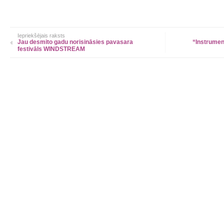
Iepriekšējais raksts
Jau desmito gadu norisināsies pavasara
“Instrument
festivāls WINDSTREAM