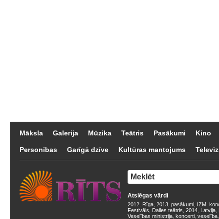
Māksla
Galerija
Mūzika
Teātris
Pasākumi
Kino
Personības
Garīgā dzīve
Kultūras mantojums
Televīz
Atslēgas vārdi
2012
Rīga
2013
pasākumi
IZM
kon
,
,
,
,
,
Festivāls
Dailes teātris
2014
Latvija
,
,
,
,
Veselības ministrija
koncerti
veselība
,
,