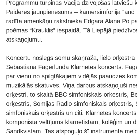
Programmu turpinās Vācijā dzīvojošās latviešu
Paideres jaunpienesums – kamersimfonija “and 
radīta amerikāņu rakstnieka Edgara Alana Po p
poēmas “Krauklis” iespaidā. Tā Liepājā piedzīvo
atskaņojumu.
Koncertu noslēgs somu skaņraža, lielo orķestra
Sebastiana Fagerlunda Klarnetes koncerts. Fage
par vienu no spilgtākajiem vidējās paaudzes ko
muzikālās skatuves. Viņa darbus atskaņojuši ne
orķestri, to skaitā BBC simfoniskais orķestris, 
orķestris, Somijas Radio simfoniskais orķestris,
simfoniskais orķestris un citi. Klarnetes koncerts
komponista veltījums klarnetistam, kolēģim un 
Sandkvistam. Tas atspoguļo šī instrumenta melo