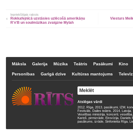
Iepriekšējais raksts
Rokkafejnīcā uzstāsies uzlēcošā amerikāņu
Viesturs Meik
R'n'B un soulmūzikas zvaigzne Mylah
Māksla
Galerija
Mūzika
Teātris
Pasākumi
Kino
Personības
Garīgā dzīve
Kultūras mantojums
Televīz
Atslēgas vārdi
2012
Rīga
2013
pasākumi
IZM
kon
,
,
,
,
,
Festivāls
Dailes teātris
2014
Latvija
,
,
,
,
Veselības ministrija
koncerti
veselība
,
,
Kariņš
pirmizrāde
Eirovīzija
Daniels 
,
,
,
pasākums
izrāde
Sinfonietta Rīga
Li
,
,
,