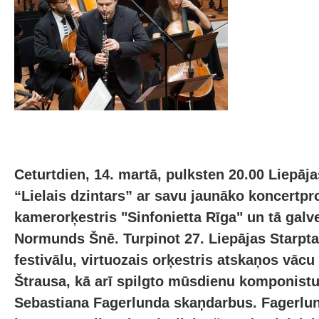
Ceturtdien, 14. martā, pulksten 20.00 Liepāj
“Lielais dzintars” ar savu jaunāko koncert
kamerorķestris "Sinfonietta Rīga" un tā galv
Normunds Šnē. Turpinot 27. Liepājas Starpta
festivālu, virtuozais orķestris atskaņos vāc
Štrausa, kā arī spilgto mūsdienu komponist
Sebastiana Fagerlunda skaņdarbus. Fagerlu