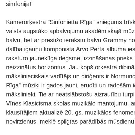
simfonija!”
Kamerorķestra "Sinfonietta Rīga" sniegums trīsk
valsts augstāko apbalvojumu akadēmiskajā mūzi
balvu, bet ar prestižo ierakstu balvu Grammy no
dalība igauņu komponista Arvo Perta albuma ie
raksturo jauneklīga degsme, izzināšanas prieks 
neizzinātus horizontus. Jau kopš orķestra dibin
mākslinieciskais vadītājs un diriģents ir Normun
Rīga” mūziķi ir gados jauni, erudīti un radošām i
mākslinieki. Tie ar neatslābstošu aizrautību turpin
Vīnes Klasicisma skolas muzikālo mantojumu, a
klausītājiem aktualizē 20. gs. muzikālos fenomen
novirzienus, meklē spilgtas parādībās mūsdienu