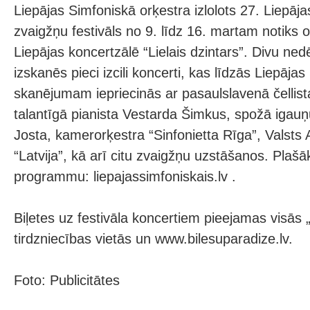
Liepājas Simfoniskā orķestra izlolots 27. Liepāja
zvaigžņu festivāls no 9. līdz 16. martam notiks 
Liepājas koncertzālē “Lielais dzintars”. Divu ne
izskanēs pieci izcili koncerti, kas līdzās Liepāja
skanējumam iepriecinās ar pasaulslavenā čellis
talantīgā pianista Vestarda Šimkus, spožā igauņu
Josta, kamerorķestra “Sinfonietta Rīga”, Valst
“Latvija”, kā arī citu zvaigžņu uzstāšanos. Plaš
programmu: liepajassimfoniskais.lv .
Biļetes uz festivāla koncertiem pieejamas visās 
tirdzniecības vietās un www.bilesuparadize.lv.
Foto: Publicitātes