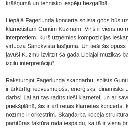
krāšņumā un tehnisko iespēju bezgalībā.
Liepājā Fagerlunda koncerta solista gods būs uzt
klarnetistam Guntim Kuzmam. Viņš ir viens no r
interpretiem, kurš uzņēmies kompozīcijas ieska
virtuoza Sandkvista lasījuma. Un tieši šis opuss i
ļāvuši Kuzmu izvirzīt šā gada Lielajai mūzikas b
izcilu interpretāciju”.
Raksturojot Fagerlunda skaņdarbu, solists Gunt
ir ārkārtīgi iedvesmojošs, enerģisks, dinamisks u
darbs! Lai arī tas radīts tieši klarnetei, un ar savu
priekšplānā, šis ir arī retais klarnetes koncerts, k
nozīme ir orķestrim. Skaņdarba kopējā struktūr
partitūras faktūra rada iespaidu, ka tā ir viena b