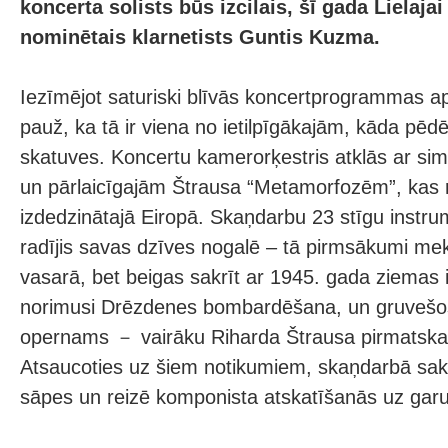
koncerta solists būs izcilais, šī gada Lielaja
nominētais klarnetists Guntis Kuzma.
Iezīmējot saturiski blīvās koncertprogrammas 
pauž, ka tā ir viena no ietilpīgākajām, kāda pēdē
skatuves. Koncertu kamerorķestris atklās ar sim
un pārlaicīgajām Štrausa “Metamorfozēm”, kas r
izdedzinātajā Eiropā. Skaņdarbu 23 stīgu instr
radījis savas dzīves nogalē – tā pirmsākumi me
vasarā, bet beigas sakrīt ar 1945. gada ziemas 
norimusi Drēzdenes bombardēšana, un gruvešos 
opernams － vairāku Riharda Štrausa pirmatska
Atsaucoties uz šiem notikumiem, skaņdarbā sak
sāpes un reizē komponista atskatīšanās uz garu 