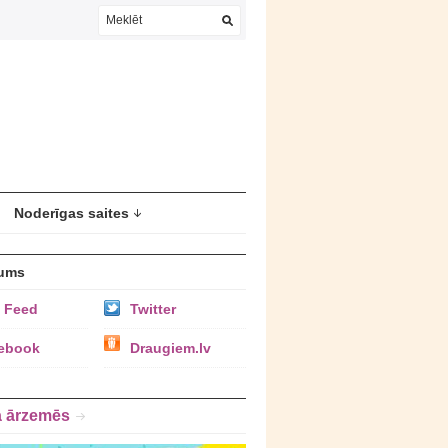
Noderīgas saites
ums
 Feed
Twitter
ebook
Draugiem.lv
a ārzemēs