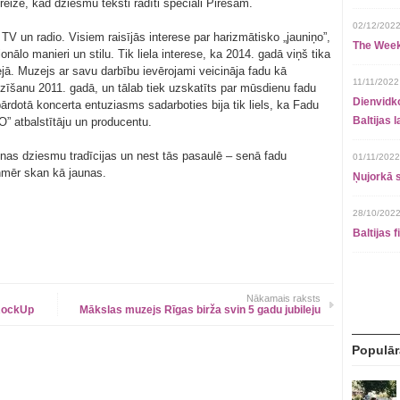
eize, kad dziesmu teksti radīti speciāli Pirešam.
02/12/2022
V un radio. Visiem raisījās interese par harizmātisko „jauniņo”,
The Week
ionālo manieri un stilu. Tik liela interese, ka 2014. gadā viņš tika
ā. Muzejs ar savu darbību ievērojami veicināja fadu kā
11/11/2022
šanu 2011. gadā, un tālab tiek uzskatīts par mūsdienu fadu
Dienvidko
pārdotā koncerta entuziasms sadarboties bija tik liels, ka Fadu
Baltijas 
 atbalstītāju un producentu.
nas dziesmu tradīcijas un nest tās pasaulē – senā fadu
01/11/2022
ienmēr skan kā jaunas.
Ņujorkā s
28/10/2022
Baltijas 
Nākamais raksts
 RockUp
Mākslas muzejs Rīgas birža svin 5 gadu jubileju
Populār