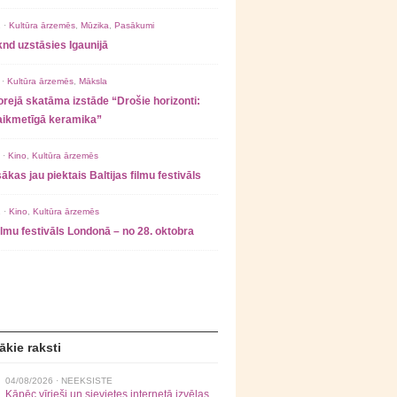
 ·
Kultūra ārzemēs
,
Mūzika
,
Pasākumi
nd uzstāsies Igaunijā
 ·
Kultūra ārzemēs
,
Māksla
rejā skatāma izstāde “Drošie horizonti:
laikmetīgā keramika”
 ·
Kino
,
Kultūra ārzemēs
ākas jau piektais Baltijas filmu festivāls
 ·
Kino
,
Kultūra ārzemēs
filmu festivāls Londonā – no 28. oktobra
ākie raksti
04/08/2026 ·
NEEKSISTE
Kāpēc vīrieši un sievietes internetā izvēlas