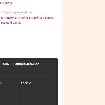
as monētu
 ·
Kultūras mantojums
,
Muzeji
 pils muzejs uzņemts prestižajā Eiropas
 rezidenču tīklā
ektūra
Kultūra ārzemēs
u
Kontakti