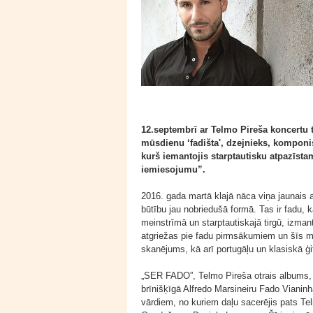
12.septembrī ar Telmo Pireša koncertu t
mūsdienu ‘fadišta', dzejnieks, komponi
kurš iemantojis starptautisku atpazīsta
iemiesojumu”.
2016. gada martā klajā nāca viņa jaunai
būtību jau nobriedušā formā. Tas ir fadu, 
meinstrīmā un starptautiskajā tirgū, izm
atgriežas pie fadu pirmsākumiem un šīs m
skanējums, kā arī portugāļu un klasiskā ģi
„SER FADO”, Telmo Pireša otrais albums, 
brīnišķīgā Alfredo Marsineiru Fado Vianin
vārdiem, no kuriem daļu sacerējis pats Te