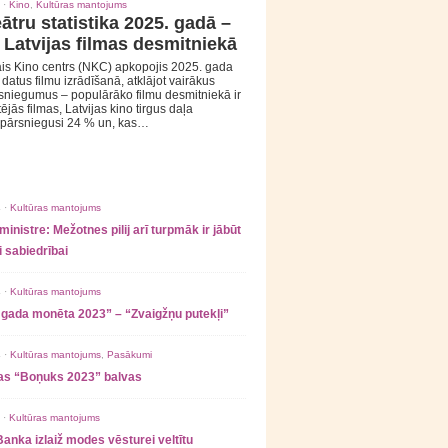
 ·
Kino
,
Kultūras mantojums
ātru statistika 2025. gadā –
 Latvijas filmas desmitniekā
is Kino centrs (NKC) apkopojis 2025. gada
s datus filmu izrādīšanā, atklājot vairākus
sniegumus – populārāko filmu desmitniekā ir
tējās filmas, Latvijas kino tirgus daļa
 pārsniegusi 24 % un, kas…
 ·
Kultūras mantojums
ministre: Mežotnes pilij arī turpmāk ir jābūt
 sabiedrībai
 ·
Kultūras mantojums
 gada monēta 2023” – “Zvaigžņu putekļi”
 ·
Kultūras mantojums
,
Pasākumi
as “Boņuks 2023” balvas
 ·
Kultūras mantojums
Banka izlaiž modes vēsturei veltītu