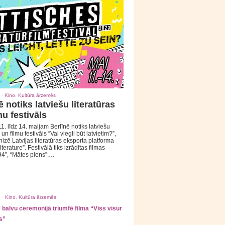
 ·
Kino
,
Kultūra ārzemēs
ē notiks latviešu literatūras
mu festivāls
1. līdz 14. maijam Berlīnē notiks latviešu
 un filmu festivāls “Vai viegli būt latvietim?”,
izē Latvijas literatūras eksporta platforma
iterature”. Festivālā tiks izrādītas filmas
94”, “Mātes piens”,…
 ·
Kino
,
Kultūra ārzemēs
balvu ceremonijā triumfē filma “Viss visur
s”