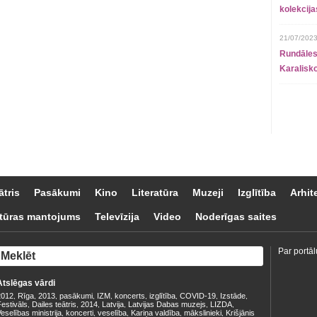
kolekcij
21/07/2023
Rundāles
Karalisko
ātris
Pasākumi
Kino
Literatūra
Muzeji
Izglītība
Arhit
tūras mantojums
Televīzija
Video
Noderīgas saites
Par portāl
Atslēgas vārdi
2012
Rīga
2013
pasākumi
IZM
koncerts
izglītība
COVID-19
Izstāde
,
,
,
,
,
,
,
,
,
estivāls
Dailes teātris
2014
Latvija
Latvijas Dabas muzejs
LIZDA
,
,
,
,
,
,
eselības ministrija
koncerti
veselība
Kariņa valdība
mākslinieki
Krišjānis
,
,
,
,
,