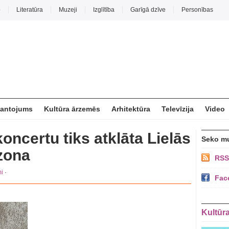
o
Literatūra
Muzeji
Izglītība
Garīgā dzīve
Personības
mantojums
Kultūra ārzemēs
Arhitektūra
Televīzija
Video
oncertu tiks atklāta Lielās
Seko m
zona
RSS
i
·
Fac
Kultūr