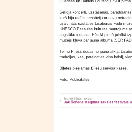
Guedešs un Daniels Lourencu. Šī ir pirmā r
Sekoja koncerti, uzstāšanās, parādīšanās T
kurš bija radījis sensāciju ar savu netradic
uzaicināts uzstāties Lisabonas Fadu muzej
UNESCO Pasaules kultūras mantojuma atzī
augstāko instanci. Pēc šī pirmā pilnībā iz
muzejs kļuva par jaunā albuma „SER FADO”
Telmo Pirešs dodas no jauna atklāt Lisabo
tradīcijas, kas, pateicoties viņa balsij, v
Biļetes pieejamas Biļešu servisa kasēs.
Foto: Publicitātes
Iepriekšējais raksts
Jau šonedēļ Ķegumā sāksies festivāls