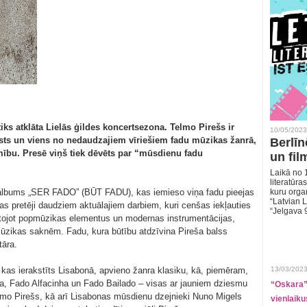
iks atklāta Lielās ģildes koncertsezona. Telmo Pirešs ir
10/05/2023
sts un viens no nedaudzajiem vīriešiem fadu mūzikas žanrā,
Berlīn
mību. Presē viņš tiek dēvēts par “mūsdienu fadu
un fil
Laikā no 1
literatūras
s albums „SER FADO” (BŪT FADU), kas iemieso viņa fadu pieejas
kuru organ
“Latvian L
kas pretēji daudziem aktuālajiem darbiem, kuri cenšas iekļauties
“Jelgava 
antojot popmūzikas elementus un modernas instrumentācijas,
ūzikas saknēm. Fadu, kura būtību atdzīvina Pireša balss
tāra.
kas ierakstīts Lisabonā, apvieno žanra klasiku, kā, piemēram,
13/03/2023
ha, Fado Alfacinha un Fado Bailado – visas ar jauniem dziesmu
“Oskara” 
lmo Pirešs, kā arī Lisabonas mūsdienu dzejnieki Nuno Migels
vienlaiku