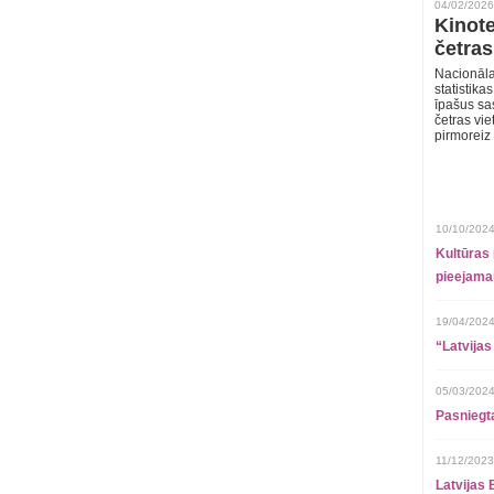
04/02/2026
Kinote
četras
Nacionāla
statistika
īpašus sa
četras vie
pirmoreiz
10/10/2024
Kultūras 
pieejamai
19/04/2024
“Latvijas
05/03/2024
Pasniegt
11/12/2023
Latvijas 