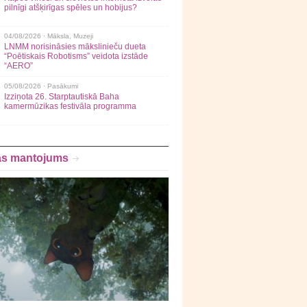
pilnīgi atšķirīgas spēles un hobijus?
04/08/2026 ·
Māksla
,
Muzeji
LNMM norisināsies mākslinieču dueta
“Poētiskais Robotisms” veidota izstāde
“AERO”
05/08/2026 ·
Pasākumi
Izziņota 26. Starptautiskā Baha
kamermūzikas festivāla programma
as mantojums