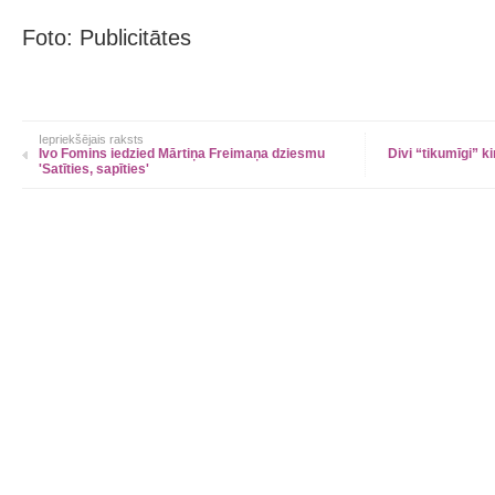
Foto: Publicitātes
Iepriekšējais raksts
Ivo Fomins iedzied Mārtiņa Freimaņa dziesmu
Divi “tikumīgi” k
'Satīties, sapīties'