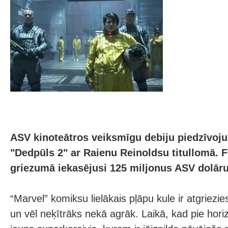
ASV kinoteātros veiksmīgu debiju piedzīvojus
"Dedpūls 2" ar Raienu Reinoldsu titullomā. 
griezumā iekasējusi 125 miljonus ASV dolāru
“Marvel” komiksu lielākais pļāpu kule ir atgriezi
un vēl neķītrāks nekā agrāk. Laikā, kad pie horiz