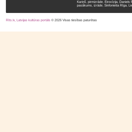
Kariņš
pirmizrāde
Eirovīzija
Daniels 
,
,
,
pasākums
izrāde
Sinfonietta Rīga
Li
,
,
,
Rīts.lv, Latvijas kultūras portāls
© 2026 Visas tiesības paturētas