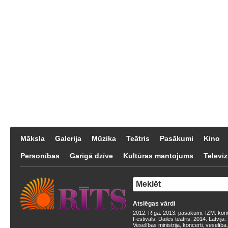
Māksla
Galerija
Mūzika
Teātris
Pasākumi
Kino
Personības
Garīgā dzīve
Kultūras mantojums
Televīz
Atslēgas vārdi
2012
Rīga
2013
pasākumi
IZM
kon
,
,
,
,
,
Festivāls
Dailes teātris
2014
Latvija
,
,
,
,
Veselības ministrija
koncerti
veselība
,
,