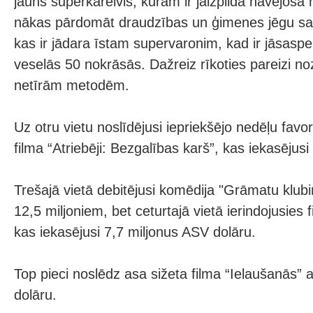
jauns superkareivis, kuram ir jāizpilda nāvējoša
nākas pārdomāt draudzības un ģimenes jēgu savā
kas ir jādara īstam supervaronim, kad ir jāsaspe
veselās 50 nokrāsās. Dažreiz rīkoties pareizi no
netīrām metodēm.
Uz otru vietu noslīdējusi iepriekšējo nedēļu favo
filma “Atriebēji: Bezgalības karš”, kas iekasējusi
Trešajā vietā debitējusi komēdija "Grāmatu klubi
12,5 miljoniem, bet ceturtajā vietā ierindojusies fi
kas iekasējusi 7,7 miljonus ASV dolāru.
Top pieci noslēdz asa sižeta filma “Ielaušanās” 
dolāru.