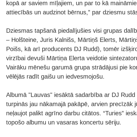
kopā ar saviem mīļajiem, un par to kā maināmi
attiecībās un audzinot bērnus,” par dziesmu stā
Dziesmas tapšanā piedalījušies visi grupas dal
– Holšteine, Juris Kalnišs, Mārtiņš Elerts, Mārti
Poišs, kā arī producents DJ Rudd), tomēr izšķi
virzībai devuši Mārtiņa Elerta veidotie sintezato
Vairāku mēnešu garumā grupa strādājusi pie ko
vēlējās radīt gaišu un iedvesmojošu.
Albumā "Lauvas" iesāktā sadarbība ar DJ Rudd 
turpinās jau nākamajā pakāpē, arvien precīzāk j
neļaujot palikt agrīno darbu citātos. “Turies” ies
topošo albumu un vasaras koncertu sēriju.