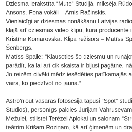
Dziesma ierakstīta “Mute” Studijā, miksēja Rūd
Ansons. Fona vokāli – Arnis Račinskis.
Vienlaicīgi ar dziesmas nonākšanu Latvijas radio 
klajā arī dziesmas video klipu, kura producente
Kristīne Komarovska. Klipa režisors – Matīss Sp
Šēnbergs.
Matīss Spaile: “Klausoties šo dziesmu un runājo
parādīt, ka lai arī cik skaista ir bijusi pagātne, 
Jo reizēm cilvēki mēdz iesēdēties patīkamajās 
vairs, ko piedzīvot no jauna.”
Astro’n’out vasaras fotosesija tapusi “Spot” stud
Studios), personīgs paldies Jurijam Vahrusevam
Mežulei, stilistei Terēzei Aplokai un salonam “St
teātrim Krišam Roziņam, kā arī ģimenēm un dr