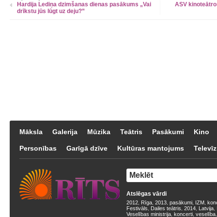
Hardija Lediņa dzimšanas dienas pasākums „Vai
ASV kinoteātros
drīkstu jūs lūgt uz deju?”
Māksla
Galerija
Mūzika
Teātris
Pasākumi
Kino
Personības
Garīgā dzīve
Kultūras mantojums
Televīz
Atslēgas vārdi
2012
Rīga
2013
pasākumi
IZM
kon
,
,
,
,
,
Festivāls
Dailes teātris
2014
Latvija
,
,
,
,
Veselības ministrija
koncerti
veselība
,
,