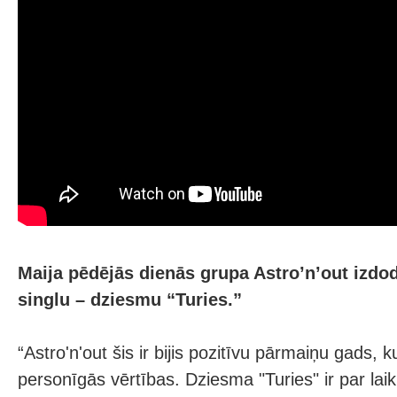
Maija pēdējās dienās grupa Astro’n’out izdo
singlu – dziesmu “Turies.”
“Astro'n'out šis ir bijis pozitīvu pārmaiņu gads,
personīgās vērtības. Dziesma "Turies" ir par la