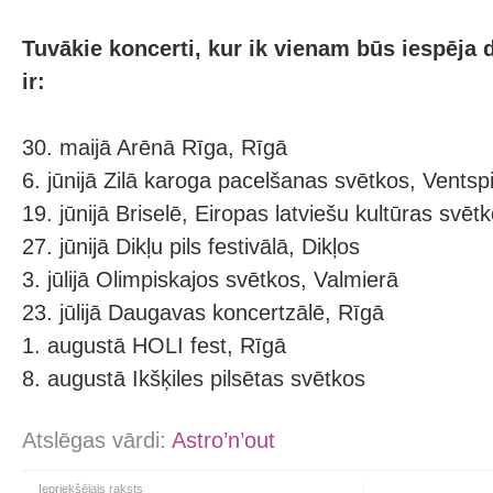
Tuvākie koncerti, kur ik vienam būs iespēja d
ir:
30. maijā Arēnā Rīga, Rīgā
6. jūnijā Zilā karoga pacelšanas svētkos, Ventspi
19. jūnijā Briselē, Eiropas latviešu kultūras svē
27. jūnijā Dikļu pils festivālā, Dikļos
3. jūlijā Olimpiskajos svētkos, Valmierā
23. jūlijā Daugavas koncertzālē, Rīgā
1. augustā HOLI fest, Rīgā
8. augustā Ikšķiles pilsētas svētkos
Atslēgas vārdi:
Astro’n’out
Iepriekšējais raksts