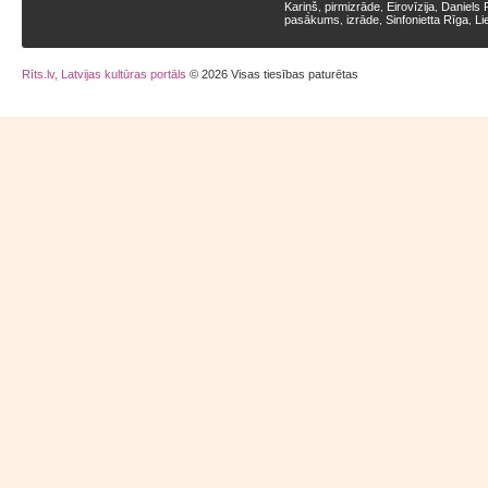
Kariņš
pirmizrāde
Eirovīzija
Daniels 
,
,
,
pasākums
izrāde
Sinfonietta Rīga
Li
,
,
,
Rīts.lv, Latvijas kultūras portāls
© 2026 Visas tiesības paturētas