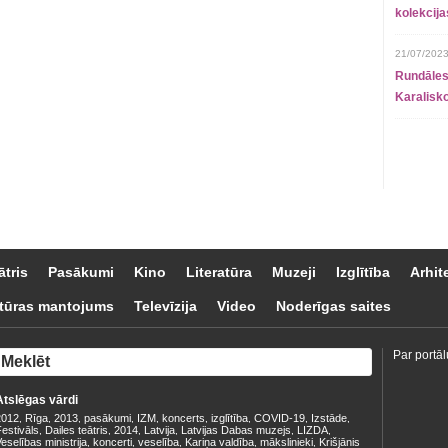
kolekcij
21/07/2023
Rundāles
Karalisko
ātris
Pasākumi
Kino
Literatūra
Muzeji
Izglītība
Arhit
tūras mantojums
Televīzija
Video
Noderīgas saites
Par portāl
Atslēgas vārdi
2012
Rīga
2013
pasākumi
IZM
koncerts
izglītība
COVID-19
Izstāde
,
,
,
,
,
,
,
,
,
estivāls
Dailes teātris
2014
Latvija
Latvijas Dabas muzejs
LIZDA
,
,
,
,
,
,
eselības ministrija
koncerti
veselība
Kariņa valdība
mākslinieki
Krišjānis
,
,
,
,
,