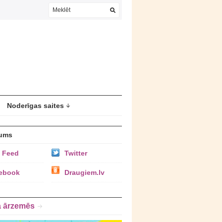
Noderīgas saites
ums
 Feed
Twitter
ebook
Draugiem.lv
a ārzemēs