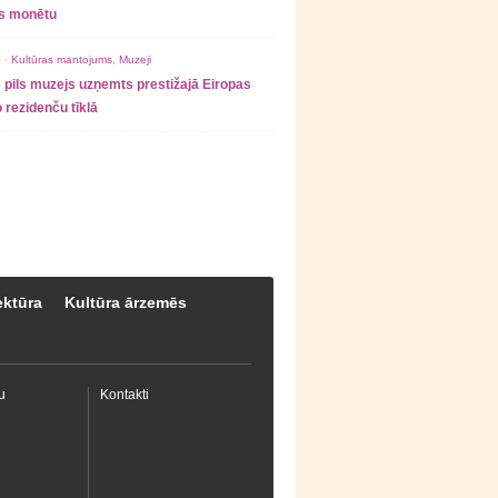
as monētu
 ·
Kultūras mantojums
,
Muzeji
 pils muzejs uzņemts prestižajā Eiropas
 rezidenču tīklā
ektūra
Kultūra ārzemēs
u
Kontakti