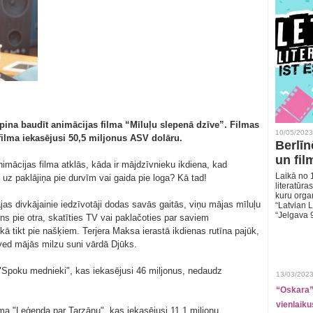
rpina baudīt animācijas filma “Mīluļu slepenā dzīve”. Filmas
10/05/2023
filma iekasējusi 50,5 miljonus ASV dolāru.
Berlīn
un fil
nimācijas filma atklās, kāda ir mājdzīvnieku ikdiena, kad
Laikā no 1
uz paklājiņa pie durvīm vai gaida pie loga? Kā tad!
literatūras
kuru organ
 divkājainie iedzīvotāji dodas savās gaitās, viņu mājas mīluļu
“Latvian L
“Jelgava 
ns pie otra, skatīties TV vai paklačoties par saviem
 tikt pie našķiem. Terjera Maksa ierastā ikdienas rutīna pajūk,
ved mājās milzu suni vārdā Djūks.
a "Spoku mednieki", kas iekasējusi 46 miljonus, nedaudz
13/03/2023
“Oskara” 
vienlaiku
lma "Leģenda par Tarzānu", kas iekasējusi 11,1 miljonu.