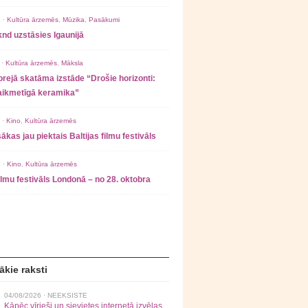
 ·
Kultūra ārzemēs
,
Mūzika
,
Pasākumi
nd uzstāsies Igaunijā
 ·
Kultūra ārzemēs
,
Māksla
rejā skatāma izstāde “Drošie horizonti:
laikmetīgā keramika”
 ·
Kino
,
Kultūra ārzemēs
ākas jau piektais Baltijas filmu festivāls
 ·
Kino
,
Kultūra ārzemēs
filmu festivāls Londonā – no 28. oktobra
ākie raksti
04/08/2026 ·
NEEKSISTE
Kāpēc vīrieši un sievietes internetā izvēlas