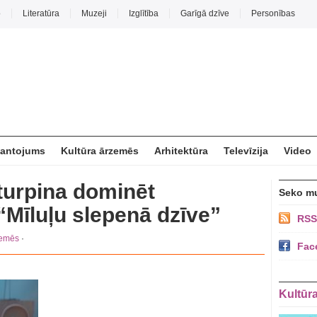
o
Literatūra
Muzeji
Izglītība
Garīgā dzīve
Personības
mantojums
Kultūra ārzemēs
Arhitektūra
Televīzija
Video
turpina dominēt
Seko m
“Mīluļu slepenā dzīve”
RSS
zemēs
·
Fac
Kultūr