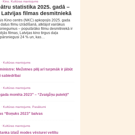
 ·
Kino
,
Kultūras mantojums
ātru statistika 2025. gadā –
 Latvijas filmas desmitniekā
is Kino centrs (NKC) apkopojis 2025. gada
s datus filmu izrādīšanā, atklājot vairākus
sniegumus – populārāko filmu desmitniekā ir
tējās filmas, Latvijas kino tirgus daļa
 pārsniegusi 24 % un, kas…
 ·
Kultūras mantojums
ministre: Mežotnes pilij arī turpmāk ir jābūt
 sabiedrībai
 ·
Kultūras mantojums
 gada monēta 2023” – “Zvaigžņu putekļi”
 ·
Kultūras mantojums
,
Pasākumi
as “Boņuks 2023” balvas
 ·
Kultūras mantojums
Banka izlaiž modes vēsturei veltītu