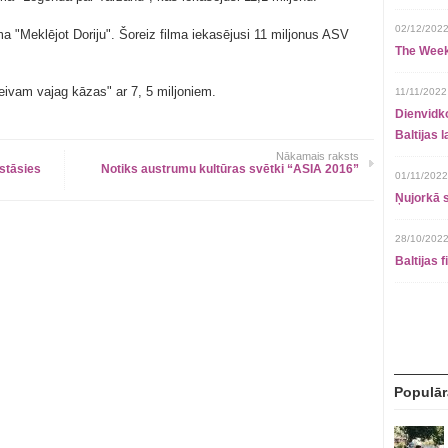
02/12/2022
ma "Meklējot Doriju". Šoreiz filma iekasējusi 11 miljonus ASV
The Week
ivam vajag kāzas" ar 7, 5 miljoniem.
11/11/2022
Dienvidko
Baltijas 
Nākamais raksts
stāsies
Notiks austrumu kultūras svētki “ASIA 2016”
01/11/2022
Ņujorkā s
28/10/2022
Baltijas 
Populār