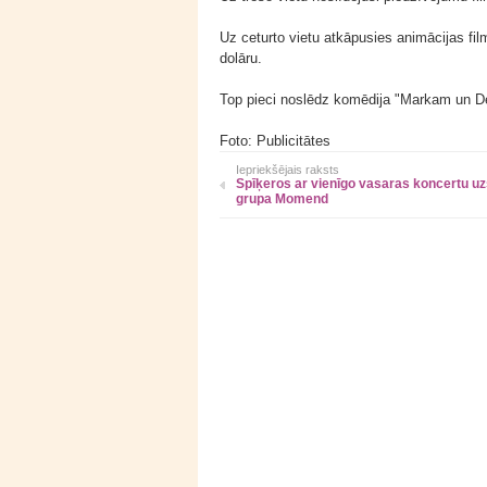
Uz ceturto vietu atkāpusies animācijas fil
dolāru.
Top pieci noslēdz komēdija "Markam un De
Foto: Publicitātes
Iepriekšējais raksts
Spīķeros ar vienīgo vasaras koncertu uz
grupa Momend