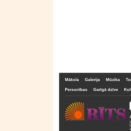
Māksla
Galerija
Mūzika
Te
Personības
Garīgā dzīve
Kul
F
V