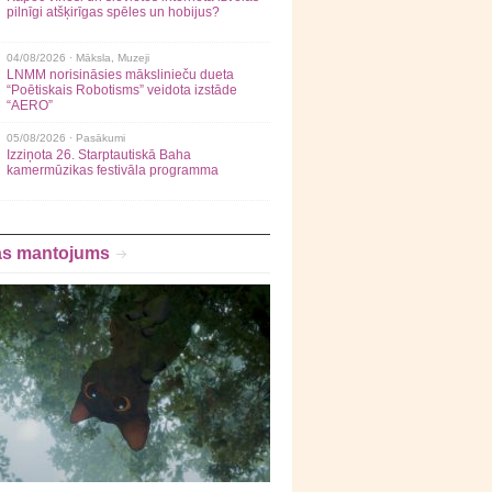
pilnīgi atšķirīgas spēles un hobijus?
04/08/2026 ·
Māksla
,
Muzeji
LNMM norisināsies mākslinieču dueta
“Poētiskais Robotisms” veidota izstāde
“AERO”
05/08/2026 ·
Pasākumi
Izziņota 26. Starptautiskā Baha
kamermūzikas festivāla programma
as mantojums