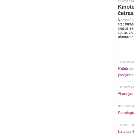
04/02/2026
Kinote
četras
Nacionāla
statistika
īpašus sa
četras vie
pirmoreiz
10/10/2024
Kultūras 
pieejamai
19/04/2024
“Latvijas
05/03/2024
Pasniegt
11/12/2023
Latvijas 