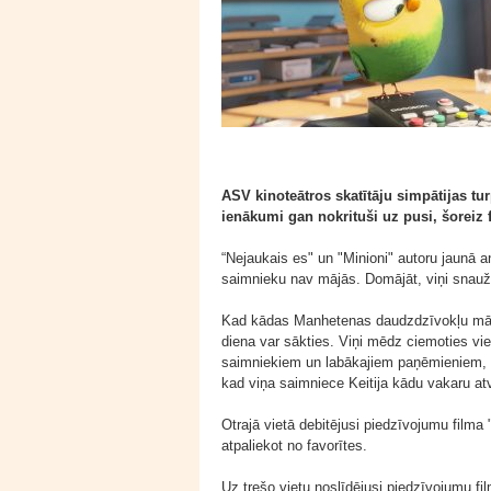
ASV kinoteātros skatītāju simpātijas tu
ienākumi gan nokrituši uz pusi, šoreiz 
“Nejaukais es" un "Minioni" autoru jaunā a
saimnieku nav mājās. Domājāt, viņi snauž 
Kad kādas Manhetenas daudzdzīvokļu mājas
diena var sākties. Viņi mēdz ciemoties vie
saimniekiem un labākajiem paņēmieniem, kā
kad viņa saimniece Keitija kādu vakaru at
Otrajā vietā debitējusi piedzīvojumu film
atpaliekot no favorītes.
Uz trešo vietu noslīdējusi piedzīvojumu fi