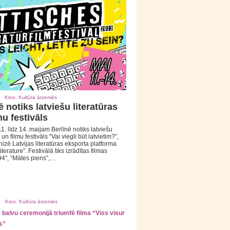
 ·
Kino
,
Kultūra ārzemēs
ē notiks latviešu literatūras
mu festivāls
1. līdz 14. maijam Berlīnē notiks latviešu
 un filmu festivāls “Vai viegli būt latvietim?”,
izē Latvijas literatūras eksporta platforma
iterature”. Festivālā tiks izrādītas filmas
94”, “Mātes piens”,…
 ·
Kino
,
Kultūra ārzemēs
balvu ceremonijā triumfē filma “Viss visur
s”