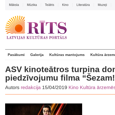
Māksla
Mūzika
Teātris
Kino
Literatūra
Muzeji
Pasākumi
Galerija
Kultūras mantojums
Kultūra ārzem
ASV kinoteātros turpina do
piedzīvojumu filma “Šezam!
Autors
redakcija
15/04/2019
Kino
Kultūra ārzemē