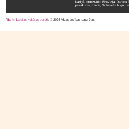
Kariņš
pirmizrāde
Eirovīzija
Daniels 
,
,
,
pasākums
izrāde
Sinfonietta Rīga
Li
,
,
,
Rīts.lv, Latvijas kultūras portāls
© 2026 Visas tiesības paturētas