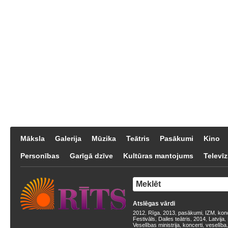
Māksla
Galerija
Mūzika
Teātris
Pasākumi
Kino
Personības
Garīgā dzīve
Kultūras mantojums
Televīz
Atslēgas vārdi
2012
Rīga
2013
pasākumi
IZM
kon
,
,
,
,
,
Festivāls
Dailes teātris
2014
Latvija
,
,
,
,
Veselības ministrija
koncerti
veselība
,
,