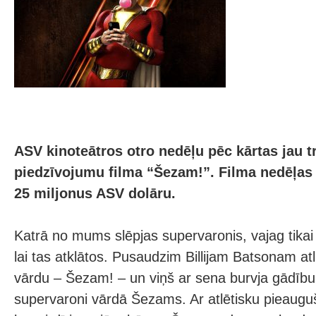
ASV kinoteātros otro nedēļu pēc kārtas jau t
piedzīvojumu filma “Šezam!”. Filma nedēļas
25 miljonus ASV dolāru.
Katrā no mums slēpjas supervaronis, vajag tikai
lai tas atklātos. Pusaudzim Billijam Batsonam atlie
vārdu – Šezam! – un viņš ar sena burvja gādību
supervaroni vārdā Šezams. Ar atlētisku pieaugu