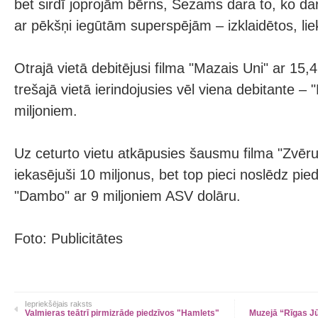
bet sirdī joprojām bērns, Šezams dara to, ko dar
ar pēkšņi iegūtām superspējām – izklaidētos, liek
Otrajā vietā debitējusi filma "Mazais Uni" ar 15,4
trešajā vietā ierindojusies vēl viena debitante – 
miljoniem.
Uz ceturto vietu atkāpusies šausmu filma "Zvēru
iekasējuši 10 miljonus, bet top pieci noslēdz pie
"Dambo" ar 9 miljoniem ASV dolāru.
Foto: Publicitātes
Iepriekšējais raksts
Valmieras teātrī pirmizrāde piedzīvos "Hamlets"
Muzejā “Rīgas J