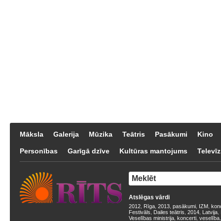
Māksla
Galerija
Mūzika
Teātris
Pasākumi
Kino
Personības
Garīgā dzīve
Kultūras mantojums
Televīz
Atslēgas vārdi
2012
Rīga
2013
pasākumi
IZM
kon
,
,
,
,
,
Festivāls
Dailes teātris
2014
Latvija
,
,
,
,
Veselības ministrija
koncerti
veselība
,
,