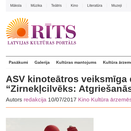
Māksla
Mūzika
Teātris
Kino
Literatūra
Muzeji
Pasākumi
Galerija
Kultūras mantojums
Kultūra ārzem
ASV kinoteātros veiksmīga d
“Zirnekļcilvēks: Atgriešanā
Autors
redakcija
10/07/2017
Kino
Kultūra ārzemē