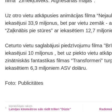
filmā "Zirnekļcilvēks: Atgriešanās mājās".
Uz otro vietu atkāpusies animācijas filma “Nejau
iekasējusi 33,9 miljonus, bet par vietu zemāk - a
“Zaļknābis pie stūres” ar iekasētiem 12,7 miljon
Ceturto vietu saglabājusi piedzīvojumu filma "Br
iekasējusi 10 miljonus , bet uz piekto vietu atkā
zinātniskās fantastikas filmas “Transformeri” tur
iekasētiem 6,3 miljoniem ASV dolāru.
Foto: Publicitātes
Iepriekšējais raksts
Latvijas kinoteātros sāk rādīt trilleri "Dūzis"
Radioteā