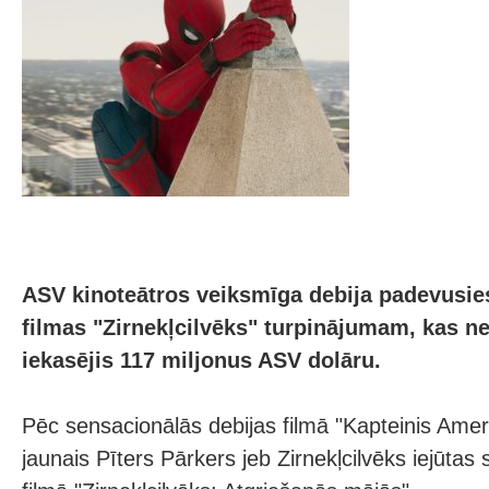
ASV kinoteātros veiksmīga debija padevusie
filmas "Zirnekļcilvēks" turpinājumam, kas n
iekasējis 117 miljonus ASV dolāru.
Pēc sensacionālās debijas filmā "Kapteinis Amer
jaunais Pīters Pārkers jeb Zirnekļcilvēks iejūtas