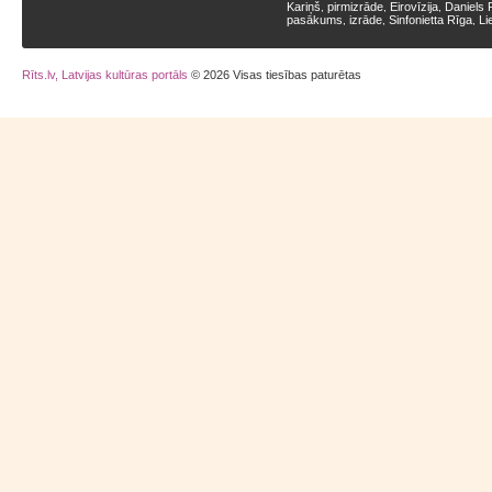
Kariņš
pirmizrāde
Eirovīzija
Daniels 
,
,
,
pasākums
izrāde
Sinfonietta Rīga
Li
,
,
,
Rīts.lv, Latvijas kultūras portāls
© 2026 Visas tiesības paturētas