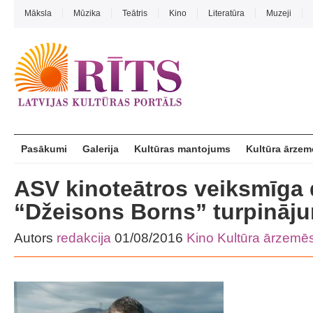
Māksla
Mūzika
Teātris
Kino
Literatūra
Muzeji
Pasākumi
Galerija
Kultūras mantojums
Kultūra ārzem
ASV kinoteātros veiksmīga 
“Džeisons Borns” turpinā
Autors
redakcija
01/08/2016
Kino
Kultūra ārzemē