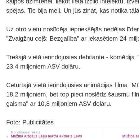
kalpos dzimtenei, liekot lietā izcilo intelektu, iz
spējas. Tie bija meli. Un jūs zināt, kas notika tāl
Uz otro vietu noslīdēja iepriekšējās nedēļas līder
"Zvaigžņu ceļš: Bezgalība" ar iekasētiem 24 mil
Trešajā vietā ierindojusies debitante - komēdija
23,4 miljoniem ASV dolāru.
Ceturtajā vietā ierindojusies animācijas filma "M
18,2 miljoniem, bet top pieci noslēdz šausmu fi
gaisma" ar 10,8 miljoniem ASV dolāru.
Foto: Publicitātes
Iepriekšējais raksts
Mūžībā aizgājis Leļļu teātra aktieris Ļevs
Mūžībā ai