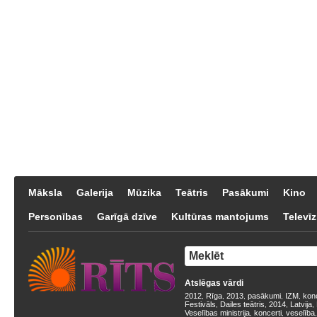
Māksla
Galerija
Mūzika
Teātris
Pasākumi
Kino
Personības
Garīgā dzīve
Kultūras mantojums
Televīz
Atslēgas vārdi
2012
Rīga
2013
pasākumi
IZM
kon
,
,
,
,
,
Festivāls
Dailes teātris
2014
Latvija
,
,
,
,
Veselības ministrija
koncerti
veselība
,
,