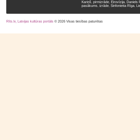
Kariņš
pirmizrāde
Eirovīzija
Daniels 
,
,
,
pasākums
izrāde
Sinfonietta Rīga
Li
,
,
,
Rīts.lv, Latvijas kultūras portāls
© 2026 Visas tiesības paturētas