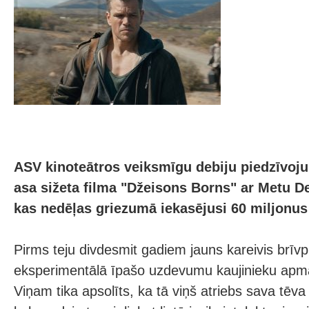
ASV kinoteātros veiksmīgu debiju piedzīvoju
asa sižeta filma "Džeisons Borns" ar Metu D
kas nedēļas griezumā iekasējusi 60 miljonus
Pirms teju divdesmit gadiem jauns kareivis brīvpr
eksperimentālā īpašo uzdevumu kaujinieku ap
Viņam tika apsolīts, ka tā viņš atriebs sava tēv