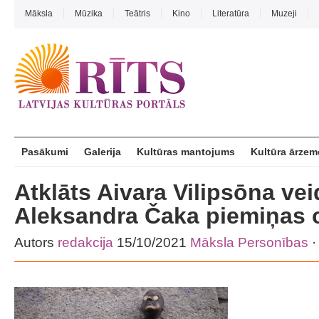
Māksla
Mūzika
Teātris
Kino
Literatūra
Muzeji
Pasākumi
Galerija
Kultūras mantojums
Kultūra ārzem
Atklāts Aivara Vilipsōna vei
Aleksandra Čaka piemiņas c
Autors
redakcija
15/10/2021
Māksla
Personības
·