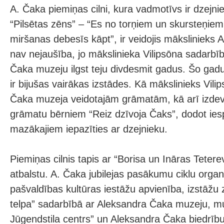
A. Čaka piemiņas cilni, kura vadmotīvs ir dzejni
“Pilsētas zēns” – “Es no torņiem un skursteņiem
miršanas debesīs kāpt”, ir veidojis mākslinieks Ai
nav nejaušība, jo mākslinieka Vilipsōna sadarbī
Čaka muzeju ilgst teju divdesmit gadus. Šo gad
ir bijušas vairākas izstādes. Kā mākslinieks Vilip
Čaka muzeja veidotajām grāmatām, kā arī izdev
grāmatu bērniem “Reiz dzīvoja Čaks”, dodot ie
mazākajiem iepazīties ar dzejnieku.
Piemiņas cilnis tapis ar “Borisa un Ināras Tetere
atbalstu. A. Čaka jubilejas pasākumu ciklu orga
pašvaldības kultūras iestāžu apvienība, izstāžu
telpa” sadarbībā ar Aleksandra Čaka muzeju, m
Jūgendstila centrs” un Aleksandra Čaka biedrību