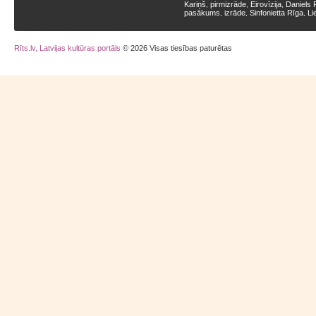
Kariņš
pirmizrāde
Eirovīzija
Daniels 
,
,
,
pasākums
izrāde
Sinfonietta Rīga
Li
,
,
,
Rīts.lv, Latvijas kultūras portāls
© 2026 Visas tiesības paturētas