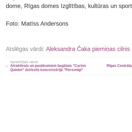
dome, Rīgas domes Izglītības, kultūras un spor
Foto: Matīss Andersons
Atslēgas vārdi:
Aleksandra Čaka piemiņas cilnis
Iepriekšējais raksts
Atraktīvais un panākumiem bagātais “Carion
Rīgas Centrālaj
Quintet” dzirkstīs koncertsērijā “Personīgi”