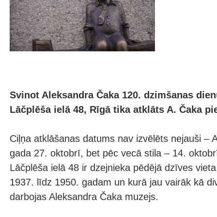
Svinot Aleksandra Čaka 120. dzimšanas dienu
Lāčplēša ielā 48, Rīgā tika atklāts A. Čaka pi
Ciļņa atklāšanas datums nav izvēlēts nejauši – 
gada 27. oktobrī, bet pēc vecā stila – 14. oktob
Lāčplēša ielā 48 ir dzejnieka pēdējā dzīves vieta
1937. līdz 1950. gadam un kurā jau vairāk kā d
darbojas Aleksandra Čaka muzejs.