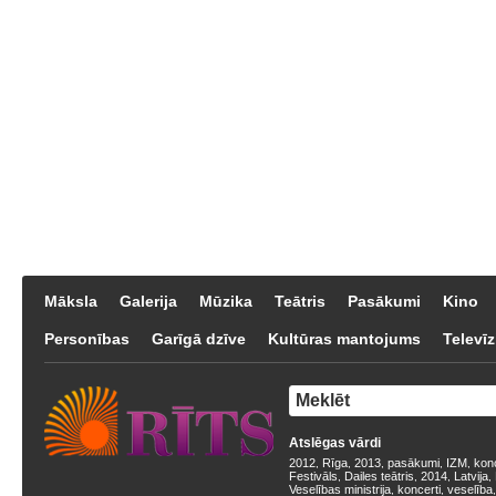
Māksla
Galerija
Mūzika
Teātris
Pasākumi
Kino
Personības
Garīgā dzīve
Kultūras mantojums
Televīz
Atslēgas vārdi
2012
Rīga
2013
pasākumi
IZM
kon
,
,
,
,
,
Festivāls
Dailes teātris
2014
Latvija
,
,
,
,
Veselības ministrija
koncerti
veselība
,
,