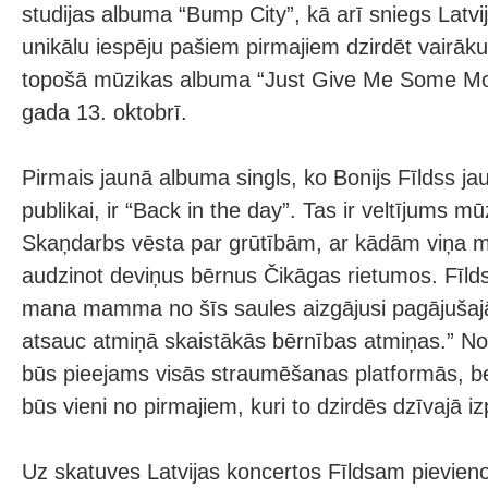
studijas albuma “Bump City”, kā arī sniegs Latvi
unikālu iespēju pašiem pirmajiem dzirdēt vairā
topošā mūzikas albuma “Just Give Me Some Mo”,
gada 13. oktobrī.
Pirmais jaunā albuma singls, ko Bonijs Fīldss jau
publikai, ir “Back in the day”. Tas ir veltījums 
Skaņdarbs vēsta par grūtībām, ar kādām viņa
audzinot deviņus bērnus Čikāgas rietumos. Fīldss
mana mamma no šīs saules aizgājusi pagājušaj
atsauc atmiņā skaistākās bērnības atmiņas.” No
būs pieejams visās straumēšanas platformās, bet 
būs vieni no pirmajiem, kuri to dzirdēs dzīvajā iz
Uz skatuves Latvijas koncertos Fīldsam pievien