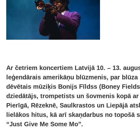
Ar četriem koncertiem Latvijā 10. – 13. augu
leģendārais amerikāņu blūzmenis, par blūza 
dēvētais mūziķis Bonijs Fīldss (Boney Field
dziedātājs, trompetists un šovmenis kopā a
Pierīgā, Rēzeknē, Saulkrastos un Liepājā at
lielākos hitus, kā arī skaņdarbus no topošā 
“Just Give Me Some Mo”.