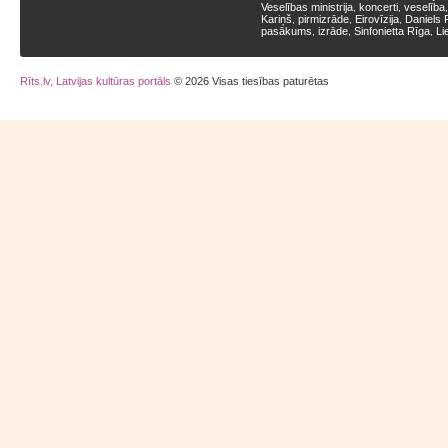
Veselības ministrija
koncerti
veselība
,
,
Kariņš
pirmizrāde
Eirovīzija
Daniels 
,
,
,
pasākums
izrāde
Sinfonietta Rīga
Li
,
,
,
Rīts.lv, Latvijas kultūras portāls
© 2026 Visas tiesības paturētas