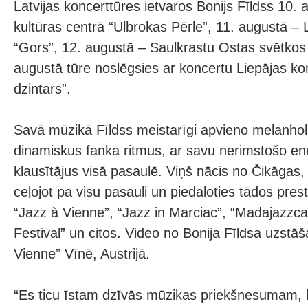
Latvijas koncerttūres ietvaros Bonijs Fīldss 10.
kultūras centrā “Ulbrokas Pērle”, 11. augustā – 
“Gors”, 12. augustā – Saulkrastu Ostas svētkos 
augustā tūre noslēgsies ar koncertu Liepājas kon
dzintars”.
Savā mūzikā Fīldss meistarīgi apvieno melanhol
dinamiskus fanka ritmus, ar savu nerimstošo ene
klausītājus visā pasaulē. Viņš nācis no Čikāgas,
ceļojot pa visu pasauli un piedaloties tādos prest
“Jazz à Vienne”, “Jazz in Marciac”, “Madajazzca
Festival” un citos. Video no Bonija Fīldsa uzstāš
Vienne” Vīnē, Austrijā.
“Es ticu īstam dzīvās mūzikas priekšnesumam, k