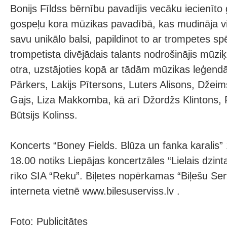
Bonijs Fīldss bērnību pavadījis vecāku iecienīt
gospeļu kora mūzikas pavadībā, kas mudināja vi
savu unikālo balsi, papildinot to ar trompetes spē
trompetista divējādais talants nodrošinājis mūzi
otra, uzstājoties kopā ar tādām mūzikas leģen
Pārkers, Lakijs Pītersons, Luters Alisons, Džeim
Gajs, Liza Makkomba, kā arī Džordžs Klintons, F
Būtsijs Kolinss.
Koncerts “Boney Fields. Blūza un fanka karalis” 
18.00 notiks Liepājas koncertzāles “Lielais dzinta
rīko SIA “Reku”. Biļetes nopērkamas “Biļešu Ser
interneta vietnē www.bilesuserviss.lv .
Foto: Publicitātes