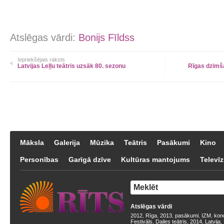
Atslēgas vārdi:
Bonijs Fīldss
Iepriekšējais raksts
Latvijas Leļļu teātris uzsāk 80. sezonu
Rīgas dzimš
Māksla
Galerija
Mūzika
Teātris
Pasākumi
Kino
Personības
Garīgā dzīve
Kultūras mantojums
Televīz
Atslēgas vārdi
2012
Rīga
2013
pasākumi
IZM
kon
,
,
,
,
,
Festivāls
Dailes teātris
2014
Latvija
,
,
,
,