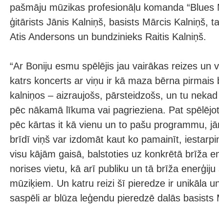
pašmāju mūzikas profesionāļu komanda “Blues 
ģitārists Jānis Kalniņš, basists Mārcis Kalniņš, t
Atis Andersons un bundzinieks Raitis Kalniņš.
“Ar Boniju esmu spēlējis jau vairākas reizes un va
katrs koncerts ar viņu ir kā maza bērna pirmais
kalniņos – aizraujošs, pārsteidzošs, un tu nekad 
pēc nākamā līkuma vai pagrieziena. Pat spēlējo
pēc kārtas it kā vienu un to pašu programmu, jā
brīdī viņš var izdomāt kaut ko pamainīt, iestarpi
visu kājām gaisā, balstoties uz konkrētā brīža 
norises vietu, kā arī publiku un tā brīža enerģiju
mūziķiem. Un katru reizi šī pieredze ir unikāla 
saspēli ar blūza leģendu pieredzē dalās basists 