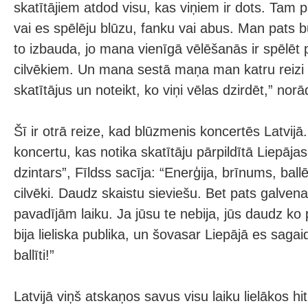
skatītājiem atdod visu, kas viņiem ir dots. Tam 
vai es spēlēju blūzu, fanku vai abus. Man pats būt
to izbauda, jo mana vienīgā vēlēšanās ir spēlēt 
cilvēkiem. Un mana sestā maņa man katru reizi p
skatītājus un noteikt, ko viņi vēlas dzirdēt,” norā
Šī ir otrā reize, kad blūzmenis koncertēs Latvij
koncertu, kas notika skatītāju pārpildītā Liepājas
dzintars”, Fīldss sacīja: “Enerģija, brīnums, ballēt
cilvēki. Daudz skaistu sieviešu. Bet pats galvena
pavadījām laiku. Ja jūsu te nebija, jūs daudz ko
bija lieliska publika, un šovasar Liepājā es sagaid
ballīti!”
Latvijā viņš atskaņos savus visu laiku lielākos h