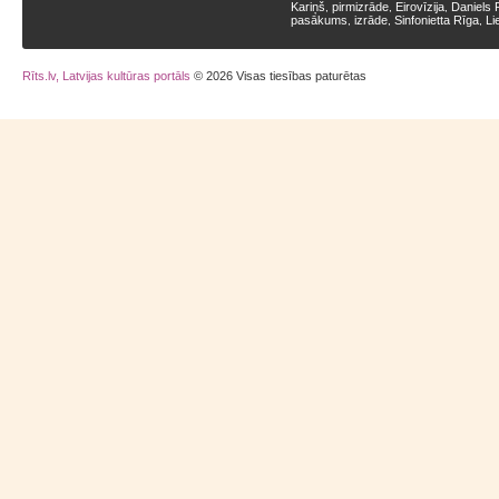
Kariņš
pirmizrāde
Eirovīzija
Daniels 
,
,
,
pasākums
izrāde
Sinfonietta Rīga
Li
,
,
,
Rīts.lv, Latvijas kultūras portāls
© 2026 Visas tiesības paturētas