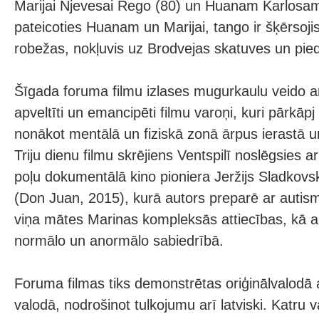
Marijai Njevesai Rego (80) un Huanam Karlosam
pateicoties Huanam un Marijai, tango ir šķērsoji
robežas, nokļuvis uz Brodvejas skatuves un pied
Šīgada foruma filmu izlases mugurkaulu veido a
apveltīti un emancipēti filmu varoņi, kuri pārkāpj
nonākot mentālā un fiziskā zonā ārpus ierastā un
Triju dienu filmu skrējiens Ventspilī noslēgsies a
poļu dokumentālā kino pioniera Jeržijs Sladkovs
(Don Juan, 2015), kurā autors preparē ar autis
viņa mātes Marinas kompleksās attiecības, kā ar
normālo un anormālo sabiedrībā.
Foruma filmas tiks demonstrētas oriģinālvalodā 
valodā, nodrošinot tulkojumu arī latviski. Katru