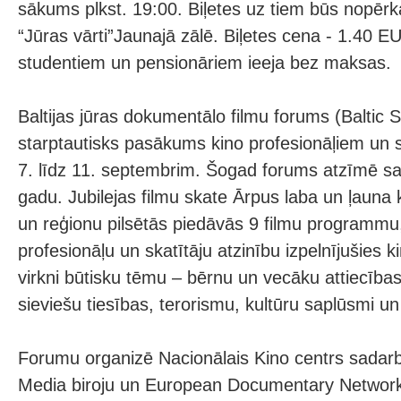
sākums plkst. 19:00. Biļetes uz tiem būs nopērk
“Jūras vārti”Jaunajā zālē. Biļetes cena - 1.40 
studentiem un pensionāriem ieeja bez maksas.
Baltijas jūras dokumentālo filmu forums (Baltic 
starptautisks pasākums kino profesionāļiem un s
7. līdz 11. septembrim. Šogad forums atzīmē s
gadu. Jubilejas filmu skate Ārpus laba un ļauna 
un reģionu pilsētās piedāvās 9 filmu programmu
profesionāļu un skatītāju atzinību izpelnījušies k
virkni būtisku tēmu – bērnu un vecāku attiecības
sieviešu tiesības, terorismu, kultūru saplūsmi un 
Forumu organizē Nacionālais Kino centrs sadar
Media biroju un European Documentary Networ