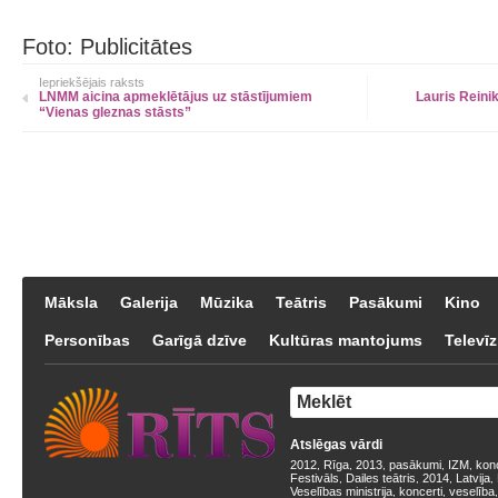
Foto: Publicitātes
Iepriekšējais raksts
LNMM aicina apmeklētājus uz stāstījumiem
Lauris Reini
“Vienas gleznas stāsts”
Māksla
Galerija
Mūzika
Teātris
Pasākumi
Kino
Personības
Garīgā dzīve
Kultūras mantojums
Televīz
Atslēgas vārdi
2012
Rīga
2013
pasākumi
IZM
kon
,
,
,
,
,
Festivāls
Dailes teātris
2014
Latvija
,
,
,
,
Veselības ministrija
koncerti
veselība
,
,