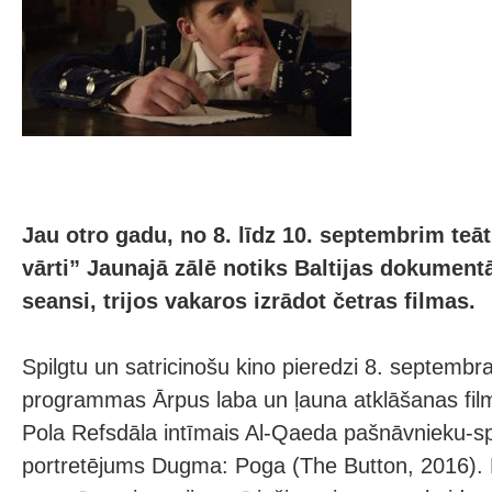
Jau otro gadu, no 8. līdz 10. septembrim teā
vārti” Jaunajā zālē notiks Baltijas dokument
seansi, trijos vakaros izrādot četras filmas.
Spilgtu un satricinošu kino pieredzi 8. septemb
programmas Ārpus laba un ļauna atklāšanas fil
Pola Refsdāla intīmais Al-Qaeda pašnāvnieku-sp
portretējums Dugma: Poga (The Button, 2016). R