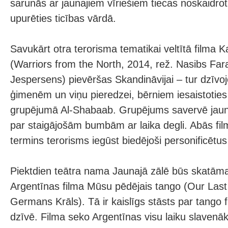
sarunās ar jaunajiem vīriešiem tiecas noskaidrot
upurēties ticības vārdā.
Savukārt otra terorisma tematikai veltītā filma K
(Warriors from the North, 2014, rež. Nasibs Far
Jespersens) pievēršas Skandināvijai – tur dzī
ģimenēm un viņu pieredzei, bērniem iesaistoties 
grupējumā Al-Shabaab. Grupējums savervē jaun
par staigājošām bumbām ar laika degli. Abās fil
termins terorisms iegūst biedējoši personificētus
Piektdien teātra nama Jaunajā zālē būs skatāma
Argentīnas filma Mūsu pēdējais tango (Our Last
Germans Krāls). Tā ir kaislīgs stāsts par tango f
dzīvē. Filma seko Argentīnas visu laiku slavenā