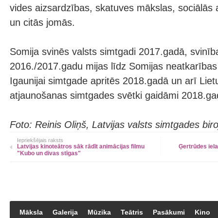
vides aizsardzības, skatuves mākslas, sociālās 
un citās jomās.
Somija svinēs valsts simtgadi 2017.gadā, svinīb
2016./2017.gadu mijas līdz Somijas neatkarības
Igaunijai simtgade apritēs 2018.gadā un arī Liet
atjaunošanas simtgades svētki gaidāmi 2018.ga
Foto: Reinis Oliņš, Latvijas valsts simtgades biro
Iepriekšējais raksts
Latvijas kinoteātros sāk rādīt animācijas filmu
Ģertrūdes iela
"Kubo un divas stīgas"
Māksla
Galerija
Mūzika
Teātris
Pasākumi
Kino