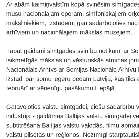
Ar abām kaimiņvalstīm kopā svinēsim simtgade
mūsu nacionālajām operām, simfoniskajiem orķe
māksliniekiem, izstādēm, gan sadarbojoties naci
arhīviem un nacionālajiem mākslas muzejiem.
Tāpat gaidāmi simtgades svinību notikumi ar So
laikmetīgās mākslas un vēsturiskās atmiņas jom
Nacionālais Arhīvs ar Somijas Nacionālo Arhīvu 
izstādi par somu jēgeru pēdām Latvijā, kas tiks
februārī ar vērienīgu pasākumu Liepājā.
Gatavojoties valstu simtgadei, ciešu sadarbību v
industrija - gaidāmas Baltijas valstu simtgadei vel
subtitrēšana Baltijas valstu valodās, filmu apma
valstu pilsētās un reģionos. Nozīmīgi starptautisk