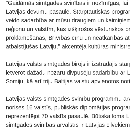
"Gaidāmās simtgades svinības ir nozīmīgas, lai p
Latvijas devumu pasaulē. Starptautiskās prog
veido sadarbība ar mūsu draugiem un kaimiņiem 
reģionu un valstīm, kas izšķirošos vēsturiskos br
proklamēšanas, Brīvības cīņu un neatkarības at
atbalstījušas Latviju," akcentēja kultūras minis
Latvijas valsts simtgades birojs ir izstrādājis s
ietverot dažādu nozaru divpusēju sadarbību ar L
Somiju, kā arī triju Baltijas valstu apvienotos no
Latvijas valsts simtgades svinību programmu ārv
norises 16 valstīs, publiskās diplomātijas progr
reprezentējot 70 valstīs pasaulē. Būtiska loma La
simtgades svinībās ārvalstīs ir Latvijas cilvēkie