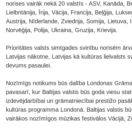
norises vairāk nekā 20 valstīs - ASV, Kanāda, Braz
Lielbritānija, Īrija, Vācija, Francija, Beļģija, Lu
Austrija, Nīderlande, Zviedrija, Somija, Lietuva, 
Norvēģija, Polija, Ukraina, Gruzija, Krievija.
Prioritātes valsts simtgades svinību norisēm ārval
Latvijas nākotne, Latvijas kā kultūras lielvalsts 
devums pasaulei.
Nozīmīgs notikums būs dalība Londonas Grāmat
pavasarī, kur Baltijas valstis būs goda viesu sta
izdevējdarbībai un grāmatniecībai prestižo pas
kultūras programma Londonā. Baltijas valstis būs
vairākos nozīmīgos mūzikas festivālos Vācijā, Zv