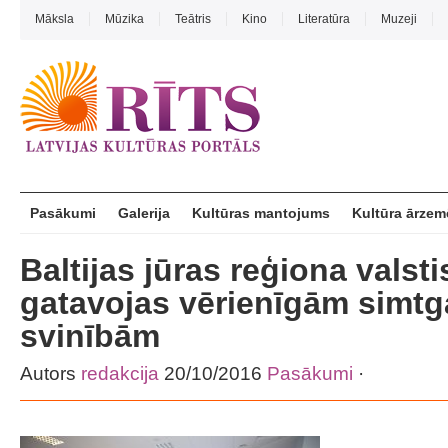
Māksla
Mūzika
Teātris
Kino
Literatūra
Muzeji
Pasākumi
Galerija
Kultūras mantojums
Kultūra ārzem
Baltijas jūras reģiona valsti
gatavojas vērienīgām simt
svinībām
Autors
redakcija
20/10/2016
Pasākumi
·