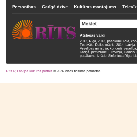
Personības
Garīgā dzīve
Kultūras mantojums
Televīz
Atslēgas vārdi
2012
Rīga
2013
pasākumi
IZM
kon
,
,
,
,
,
Festivāls
Dailes teātris
2014
Latvija
,
,
,
,
Veselības ministrija
koncerti
veselība
,
,
Kariņš
pirmizrāde
Eirovīzija
Daniels 
,
,
,
pasākums
izrāde
Sinfonietta Rīga
Li
,
,
,
Rīts.lv, Latvijas kultūras portāls
© 2026 Visas tiesības paturētas