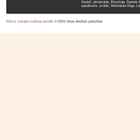
Kariņš
pirmizrāde
Eirovīzija
Daniels 
,
,
,
pasākums
izrāde
Sinfonietta Rīga
Li
,
,
,
Rīts.lv, Latvijas kultūras portāls
© 2026 Visas tiesības paturētas