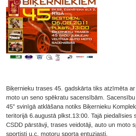
Biķernieku trases 45. gadskārta tiks atzīmēta a
moto un seno spēkratu sacensībām. Sacensību „
45” svinīgā atklāšana notiks Biķernieku Komple
teritorijā 6.augustā plkst.13:00. Tajā piedalīsies
CSDD pārstāvji, trases veidotāji, auto un moto s
sportisti u.c. motoru sporta entuziasti.