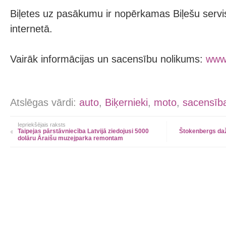
Biļetes uz pasākumu ir nopērkamas Biļešu serv
internetā.
Vairāk informācijas un sacensību nolikums:
www.
Atslēgas vārdi:
auto
,
Biķernieki
,
moto
,
sacensīb
Iepriekšējais raksts
Taipejas pārstāvniecība Latvijā ziedojusi 5000
Štokenbergs daža
dolāru Āraišu muzejparka remontam