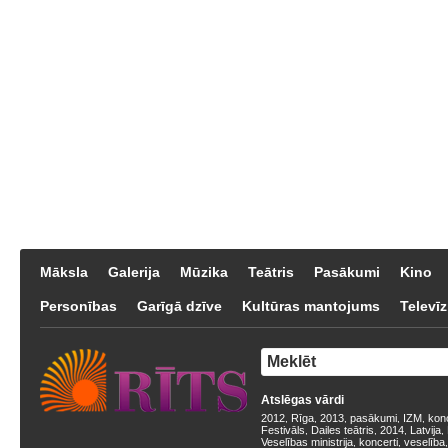
Māksla
Galerija
Mūzika
Teātris
Pasākumi
Kino
Personības
Garīgā dzīve
Kultūras mantojums
Televīz
Atslēgas vārdi
2012
Rīga
2013
pasākumi
IZM
kon
,
,
,
,
,
Festivāls
Dailes teātris
2014
Latvija
,
,
,
,
Veselības ministrija
koncerti
veselība
,
,