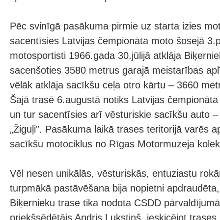
Pēc svinīgā pasākuma pirmie uz starta izies mot
sacentīsies Latvijas čempionāta moto šosejā 3.p
motosportisti 1966.gada 30.jūlijā atklāja Biķerni
sacenšoties 3580 metrus garajā meistarības apl
vēlāk atklāja sacīkšu ceļa otro kārtu – 3660 met
Šajā trasē 6.augustā notiks Latvijas čempionāt
un tur sacentīsies arī vēsturiskie sacīkšu auto –
„Žiguļi”. Pasākuma laikā trases teritorijā varēs a
sacīkšu motociklus no Rīgas Motormuzeja kolekc
Vēl nesen unikālās, vēsturiskās, entuziastu rok
turpmākā pastāvēšana bija nopietni apdraudēta,
Biķernieku trase tika nodota CSDD pārvaldījumā.
priekšsēdētājs Andris Lukstiņš, ieskicējot trases