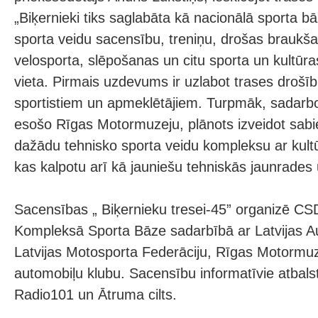
„Biķernieki tiks saglabāta kā nacionālā sporta b
sporta veidu sacensību, treniņu, drošas braukš
velosporta, slēpošanas un citu sporta un kultū
vieta. Pirmais uzdevums ir uzlabot trases drošīb
sportistiem un apmeklētājiem. Turpmāk, sadarbo
esošo Rīgas Motormuzeju, plānots izveidot sabie
dažādu tehnisko sporta veidu kompleksu ar kultū
kas kalpotu arī kā jauniešu tehniskās jaunrades u
Sacensības „ Biķernieku tresei-45” organizē CS
Kompleksā Sporta Bāze sadarbībā ar Latvijas Au
Latvijas Motosporta Federāciju, Rīgas Motormuz
automobiļu klubu. Sacensību informatīvie atbalst
Radio101 un Ātruma cilts.