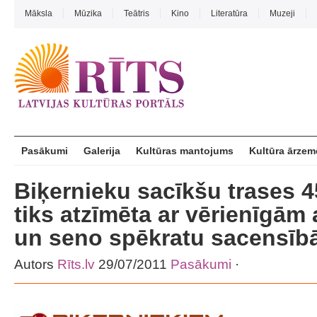
Māksla
Mūzika
Teātris
Kino
Literatūra
Muzeji
Pasākumi
Galerija
Kultūras mantojums
Kultūra ārzem
Biķernieku sacīkšu trases 4
tiks atzīmēta ar vērienīgām
un seno spēkratu sacensī
Autors
Rīts.lv
29/07/2011
Pasākumi
·