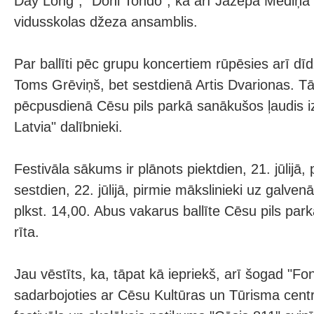
Day Long", "Doni Tondo", kā arī Jāzepa Mediņa
vidusskolas džeza ansamblis.
Par ballīti pēc grupu koncertiem rūpēsies arī dīd
Toms Grēviņš, bet sestdienā Artis Dvarionas. T
pēcpusdienā Cēsu pils parkā sanākušos ļaudis 
Latvia" dalībnieki.
Festivāla sākums ir plānots piektdien, 21. jūlijā,
sestdien, 22. jūlijā, pirmie mākslinieki uz galve
plkst. 14,00. Abus vakarus ballīte Cēsu pils park
rīta.
Jau vēstīts, ka, tāpat kā iepriekš, arī šogad "Fo
sadarbojoties ar Cēsu Kultūras un Tūrisma cen