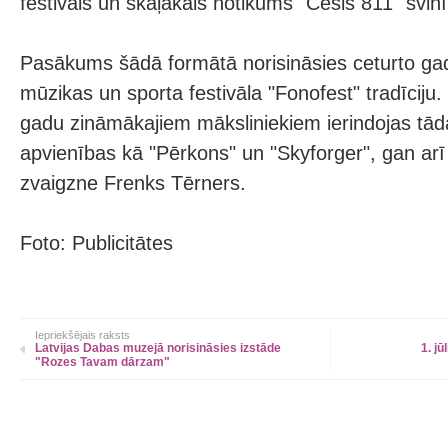
festivāls un skaļākais notikums "Cēsis 811" svinī
Pasākums šādā formātā norisināsies ceturto gad
mūzikas un sporta festivāla "Fonofest" tradīciju.
gadu zināmākajiem māksliniekiem ierindojas tā
apvienības kā "Pērkons" un "Skyforger", gan arī 
zvaigzne Frenks Tērners.
Foto: Publicitātes
Iepriekšējais raksts
Latvijas Dabas muzejā norisināsies izstāde
1. jū
"Rozes Tavam dārzam"