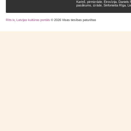
Kariņš
pirmizrāde
Eirovīzija
Daniels 
,
,
,
pasākums
izrāde
Sinfonietta Rīga
Li
,
,
,
Rīts.lv, Latvijas kultūras portāls
© 2026 Visas tiesības paturētas