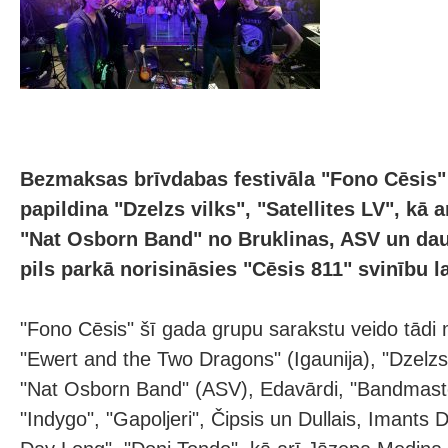
Bezmaksas brīvdabas festivāla "Fono Cēsis"
papildina "Dzelzs vilks", "Satellites LV", kā 
"Nat Osborn Band" no Bruklinas, ASV un daudz
pils parkā norisināsies "Cēsis 811" svinību lai
"Fono Cēsis" šī gada grupu sarakstu veido tādi 
"Ewert and the Two Dragons" (Igaunija), "Dzelzs v
"Nat Osborn Band" (ASV), Edavārdi, "Bandmaste
"Indygo", "Gapoljeri", Čipsis un Dullais, Imants Da