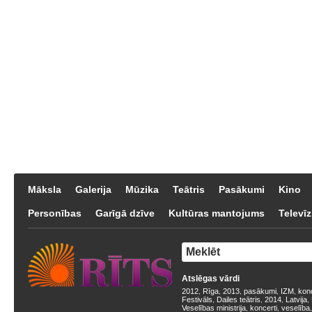
Māksla
Galerija
Mūzika
Teātris
Pasākumi
Kino
Personības
Garīgā dzīve
Kultūras mantojums
Televīz
Atslēgas vārdi
2012
Rīga
2013
pasākumi
IZM
kon
,
,
,
,
,
Festivāls
Dailes teātris
2014
Latvija
,
,
,
,
Veselības ministrija
koncerti
veselība
,
,