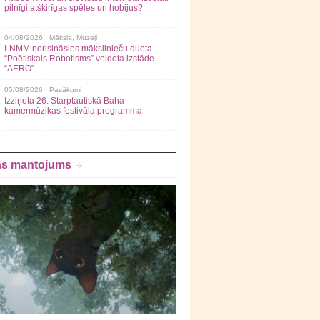
pilnīgi atšķirīgas spēles un hobijus?
04/08/2026 ·
Māksla
,
Muzeji
LNMM norisināsies mākslinieču dueta
“Poētiskais Robotisms” veidota izstāde
“AERO”
05/08/2026 ·
Pasākumi
Izziņota 26. Starptautiskā Baha
kamermūzikas festivāla programma
as mantojums