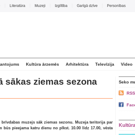
o
Literatūra
Muzeji
Izglītība
Garīgā dzīve
Personības
mantojums
Kultūra ārzemēs
Arhitektūra
Televīzija
Video
ā sākas ziemas sezona
Seko m
RSS
Fac
 brīvdabas muzejs sāk ziemas sezonu. Muzeja teritorija par
Kultūr
būs pieejama katru dienu no plkst. 10.00 līdz 17.00, vēsta