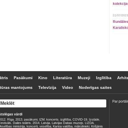
kolekcij
21/07/2023
Rundāles
Karalisko
ātris
Pasākumi
Kino
Literatūra
Muzeji
Izglītība
Arhit
tūras mantojums
Televīzija
Video
Noderīgas saites
Par portāl
Atslēgas vārdi
2012
Rīga
2013
pasākumi
IZM
koncerts
izglītība
COVID-19
Izstāde
,
,
,
,
,
,
,
,
,
estivāls
Dailes teātris
2014
Latvija
Latvijas Dabas muzejs
LIZDA
,
,
,
,
,
,
eselības ministrija
koncerti
veselība
Kariņa valdība
mākslinieki
Krišjānis
,
,
,
,
,