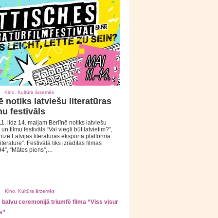
 ·
Kino
,
Kultūra ārzemēs
ē notiks latviešu literatūras
mu festivāls
1. līdz 14. maijam Berlīnē notiks latviešu
 un filmu festivāls “Vai viegli būt latvietim?”,
izē Latvijas literatūras eksporta platforma
iterature”. Festivālā tiks izrādītas filmas
94”, “Mātes piens”,…
 ·
Kino
,
Kultūra ārzemēs
balvu ceremonijā triumfē filma “Viss visur
s”