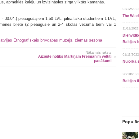
us, apmeklēs kalēju un izvizināsies zirga vilktās kamanās.
02/12/2022
The Week
 - 30.04.) pieaugušajiem 1,50 LVL, pilna laika studentiem 1 LVL,
menes biļete (2 pieaugušie un 2-4 skolas vecuma bērni vai 1
11/11/2022
Dienvidko
atvijas Etnogrāfiskais brīvdabas muzejs
,
ziemas sezona
Baltijas 
Nākamais raksts
01/11/2022
Aizputē notiks Mārtiņam Freimanim veltīti
pasākumi
Ņujorkā s
28/10/2022
Baltijas 
Populār