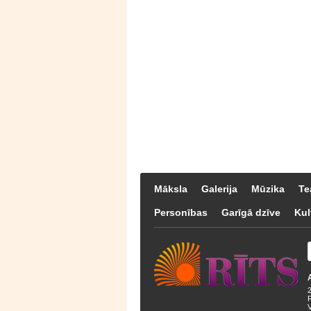
Māksla
Galerija
Mūzika
Te
Personības
Garīgā dzīve
Kul
F
V