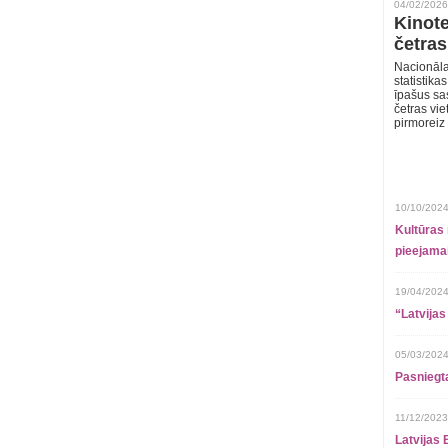
04/02/2026
Kinote
četras
Nacionāla
statistika
īpašus sa
četras vie
pirmoreiz
10/10/2024
Kultūras 
pieejamai
19/04/2024
“Latvijas
05/03/2024
Pasniegt
11/12/2023
Latvijas 