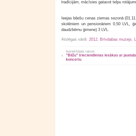
tradīcijām, mācīsies gatavot telpu rotājum
Ieejas biļešu cenas ziemas sezonā (01.11.
skolēniem un pensionāriem 0,50 LVL, ģi
daudzbērnu ģimene) 3 LVL.
Atslēgas vārdi:
2012
,
Brīvdabas muzejs
,
L
Iepriekšējais raksts
"Bilžu" trieciendienas iesākas ar jaunuļu
koncertu