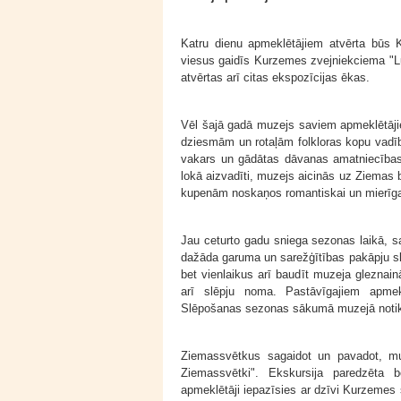
Katru dienu apmeklētājiem atvērta būs 
viesus gaidīs Kurzemes zvejniekciema "Lu
atvērtas arī citas ekspozīcijas ēkas.
Vēl šajā gadā muzejs saviem apmeklētājie
dziesmām un rotaļām folkloras kopu vadīb
vakars un gādātas dāvanas amatniecības
lokā aizvadīti, muzejs aicinās uz Ziemas
kupenām noskaņos romantiskai un mierīga
Jau ceturto gadu sniega sezonas laikā, s
dažāda garuma un sarežģītības pakāpju slēp
bet vienlaikus arī baudīt muzeja gleznai
arī slēpju noma. Pastāvīgajiem apmek
Slēpošanas sezonas sākumā muzejā notiks 
Ziemassvētkus sagaidot un pavadot, muz
Ziemassvētki". Ekskursija paredzēta 
apmeklētāji iepazīsies ar dzīvi Kurzemes