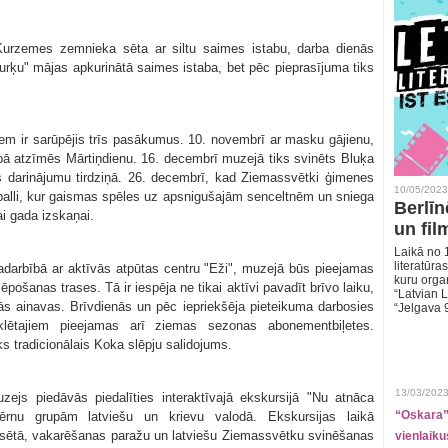
Kurzemes zemnieka sēta ar siltu saimes istabu, darba dienās
rķu" mājas apkurinātā saimes istaba, bet pēc pieprasījuma tiks
m ir sarūpējis trīs pasākumus. 10. novembrī ar masku gājienu,
ā atzīmēs Mārtiņdienu. 16. decembrī muzejā tiks svinēts Bluķa
 darinājumu tirdziņā. 26. decembrī, kad Ziemassvētki ģimenes
10/05/2023
 balli, kur gaismas spēles uz apsnigušajām senceltnēm un sniega
Berlīn
i gada izskaņai.
un fil
Laikā no 1
literatūras
adarbībā ar aktīvās atpūtas centru "Eži", muzejā būs pieejamas
kuru organ
ošanas trases. Tā ir iespēja ne tikai aktīvi pavadīt brīvo laiku,
“Latvian L
nās ainavas. Brīvdienās un pēc iepriekšēja pieteikuma darbosies
“Jelgava 
lētajiem pieejamas arī ziemas sezonas abonementbiļetes.
tradicionālais Koka slēpju salidojums.
13/03/2023
ejs piedāvās piedalīties interaktīvajā ekskursijā "Nu atnāca
“Oskara” 
bērnu grupām latviešu un krievu valodā. Ekskursijas laikā
 sētā, vakarēšanas paražu un latviešu Ziemassvētku svinēšanas
vienlaiku