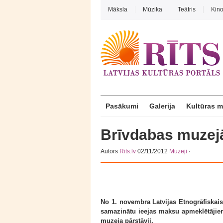
Māksla
Mūzika
Teātris
Kin
Pasākumi
Galerija
Kultūras 
Brīvdabas muzej
Autors
Rīts.lv
02/11/2012
Muzeji
·
No 1. novembra Latvijas Etnogrāfiskais
samazinātu ieejas maksu apmeklētājiem 
muzeja pārstāvji.