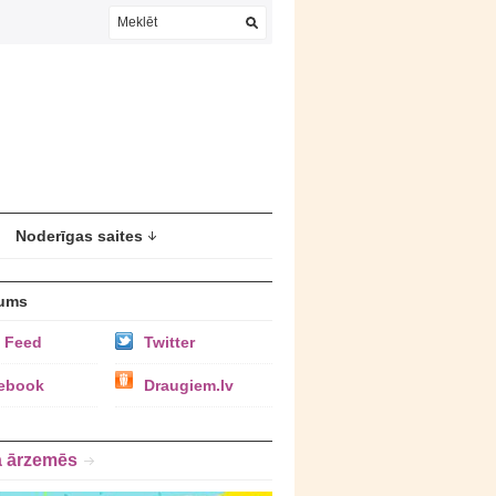
Noderīgas saites
ums
 Feed
Twitter
ebook
Draugiem.lv
a ārzemēs