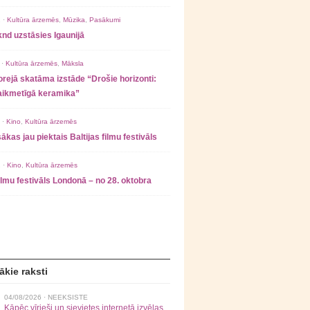
 ·
Kultūra ārzemēs
,
Mūzika
,
Pasākumi
nd uzstāsies Igaunijā
 ·
Kultūra ārzemēs
,
Māksla
rejā skatāma izstāde “Drošie horizonti:
laikmetīgā keramika”
 ·
Kino
,
Kultūra ārzemēs
ākas jau piektais Baltijas filmu festivāls
 ·
Kino
,
Kultūra ārzemēs
filmu festivāls Londonā – no 28. oktobra
ākie raksti
04/08/2026 ·
NEEKSISTE
Kāpēc vīrieši un sievietes internetā izvēlas