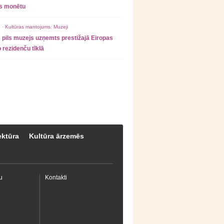
as monētu
 ·
Kultūras mantojums
,
Muzeji
 pils muzejs uzņemts prestižajā Eiropas
 rezidenču tīklā
ektūra
Kultūra ārzemēs
u
Kontakti