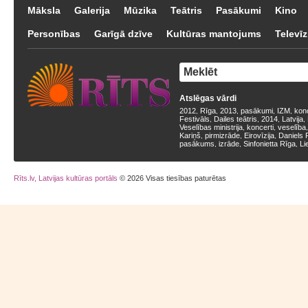
Māksla
Galerija
Mūzika
Teātris
Pasākumi
Kino
Personības
Garīgā dzīve
Kultūras mantojums
Televīz
Atslēgas vārdi
2012
Rīga
2013
pasākumi
IZM
kon
,
,
,
,
,
Festivāls
Dailes teātris
2014
Latvija
,
,
,
,
Veselības ministrija
koncerti
veselība
,
,
Kariņš
pirmizrāde
Eirovīzija
Daniels 
,
,
,
pasākums
izrāde
Sinfonietta Rīga
Li
,
,
,
Rīts.lv, Latvijas kultūras portāls
© 2026 Visas tiesības paturētas