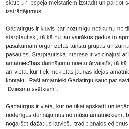
skate un iespēja meistariem izstādīt un pārdot 
izstrādājumus.
Gadatirgus ir kļuvis par nozīmīgu notikumu ne tika
starptautiski, tā kā nu jau vairākus gadus to ap
pasākumam organizētas tūristu grupas un žurnāli
pasaules. Starptautiskā interese ir veicinājusi arī
amatniecības darinājumu noietu ārvalstīs, tā kā 
arī vieta, kur tiek meklētas jaunas idejas amatni
kontakti. Paši amatnieki Gadatirgu sauc par sa
“Dziesmu svētkiem”.
Gadatirgus ir vieta, kur ne tikai apskatīt un iegā
noderīgus darinājumus no mūsu amatniekiem, be
nogaršot dažādus latviešu tradicionālos ēdienus