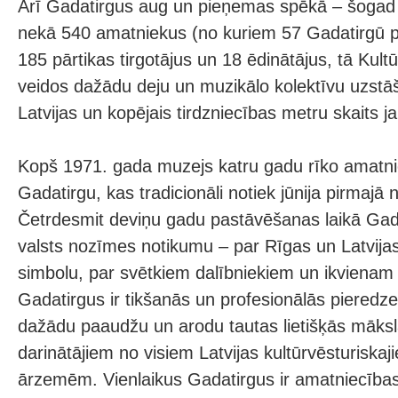
Arī Gadatirgus aug un pieņemas spēkā – šogad 
nekā 540 amatniekus (no kuriem 57 Gadatirgū pi
185 pārtikas tirgotājus un 18 ēdinātājus, tā Ku
veidos dažādu deju un muzikālo kolektīvu uzstā
Latvijas un kopējais tirdzniecības metru skaits 
Kopš 1971. gada muzejs katru gadu rīko amatn
Gadatirgu, kas tradicionāli notiek jūnija pirmajā
Četrdesmit deviņu gadu pastāvēšanas laikā Gadat
valsts nozīmes notikumu – par Rīgas un Latvija
simbolu, par svētkiem dalībniekiem un ikviena
Gadatirgus ir tikšanās un profesionālās pieredz
dažādu paaudžu un arodu tautas lietišķās māksl
darinātājiem no visiem Latvijas kultūrvēsturisk
ārzemēm. Vienlaikus Gadatirgus ir amatniecīb