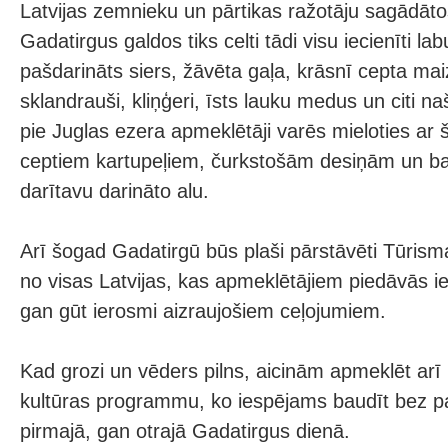
Latvijas zemnieku un pārtikas ražotāju sagādāt
Gadatirgus galdos tiks celti tādi visu iecienīti l
pašdarināts siers, žāvēta gaļa, krāsnī cepta mai
sklandrauši, kliņģeri, īsts lauku medus un citi n
pie Juglas ezera apmeklētāji varēs mieloties ar
ceptiem kartupeļiem, čurkstošām desiņām un bau
darītavu darināto alu.
Arī šogad Gadatirgū būs plaši pārstāvēti Tūrisma
no visas Latvijas, kas apmeklētājiem piedāvās ie
gan gūt ierosmi aizraujošiem ceļojumiem.
Kad grozi un vēders pilns, aicinām apmeklēt arī
kultūras programmu, ko iespējams baudīt bez 
pirmajā, gan otrajā Gadatirgus dienā.