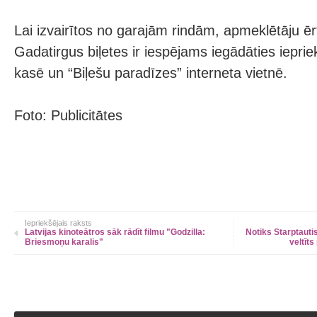
Lai izvairītos no garajām rindām, apmeklētāju ēr
Gadatirgus biļetes ir iespējams iegādāties iepr
kasē un “Biļešu paradīzes” interneta vietnē.
Foto: Publicitātes
Iepriekšējais raksts
Latvijas kinoteātros sāk rādīt filmu "Godzilla:
Notiks Starptauti
Briesmoņu karalis"
veltīt