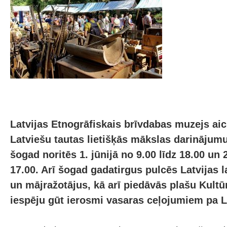
Latvijas Etnogrāfiskais brīvdabas muzejs aic
Latviešu tautas lietišķās mākslas darinājum
šogad noritēs 1. jūnijā no 9.00 līdz 18.00 un 2
17.00. Arī šogad gadatirgus pulcēs Latvijas
un mājražotājus, kā arī piedāvās plašu Kul
iespēju gūt ierosmi vasaras ceļojumiem pa L