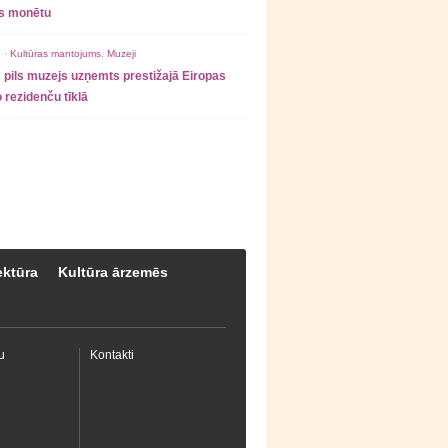
as monētu
 ·
Kultūras mantojums
,
Muzeji
 pils muzejs uzņemts prestižajā Eiropas
 rezidenču tīklā
ektūra
Kultūra ārzemēs
u
Kontakti