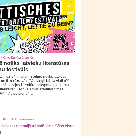
 ·
Kino
,
Kultūra ārzemēs
ē notiks latviešu literatūras
mu festivāls
1. līdz 14. maijam Berlīnē notiks latviešu
 un filmu festivāls “Vai viegli būt latvietim?”,
izē Latvijas literatūras eksporta platforma
iterature”. Festivālā tiks izrādītas filmas
94”, “Mātes piens”,…
 ·
Kino
,
Kultūra ārzemēs
balvu ceremonijā triumfē filma “Viss visur
s”