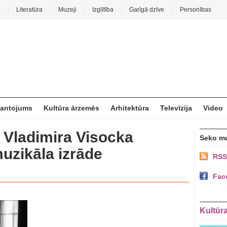
o
Literatūra
Muzeji
Izglītība
Garīgā dzīve
Personības
mantojums
Kultūra ārzemēs
Arhitektūra
Televīzija
Video
p Vladimira Visocka
Seko m
muzikāla izrāde
RSS
Fac
Kultūr