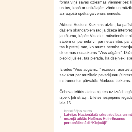
formā viņš savās dziesmās vienmēr bez li
un tas, kopā ar unikālajām vārda un mūzik
aizraujošā spēka galvenais iemesls.
Aktieris Rodions Kuzmins atzīst, ka pa īs
dažiem skaņdarbiem radīja džeza interpretāc
jautājumu, kāpēc Visockis mūsdienās ir ak
sāpēm un par nebrīvi, par netaisnību, par
tas ir pretēji tam, ko mums bērnībā mācī
dziesmas nosaukums “Viss ačgārni”. Daži 
piepildījušies, tas pierāda, ka dzejnieki 
Izrādes “Viss ačgārni…” režisors, aranžētā
savukārt par muzikālo pavadījumu (sintez
instrumentus pārvaldīs Markuss Leikums.
Čehova teātris aicina biļetes uz izrādi ieg
izpērk ļoti strauji. Biļetes iespējams iegā
ielā 16.
Iepriekšējais raksts
Latvijas Nacionālajā rakstniecības un m
muzejā atklās Helēnas Heinrihsones
personālizstādi “Klejotāji”