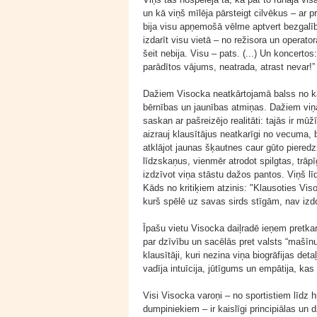
un kā viņš mīlēja pārsteigt cilvēkus – ar pr
bija visu apņemošā vēlme aptvert bezgalību.
izdarīt visu vietā – no režisora un operat
šeit nebija. Visu – pats. (...) Un koncertos
parādītos vājums, neatrada, atrast nevar!”
Dažiem Visocka neatkārtojamā balss no k
bērnības un jaunības atmiņas. Dažiem viņa 
saskan ar pašreizējo realitāti: tajās ir mūž
aizrauj klausītājus neatkarīgi no vecuma, 
atklājot jaunas šķautnes caur gūto pieredz
līdzskaņus, vienmēr atrodot spilgtas, trāpīg
izdzīvot viņa stāstu dažos pantos. Viņš l
Kāds no kritiķiem atzinis: "Klausoties Viso
kurš spēlē uz savas sirds stīgām, nav izd
Īpašu vietu Visocka daiļradē ieņem pretka
par dzīvību un sacēlās pret valsts “mašīnu
klausītāji, kuri nezina viņa biogrāfijas deta
vadīja intuīcija, jūtīgums un empātija, kas 
Visi Visocka varoņi – no sportistiem līdz 
dumpiniekiem – ir kaislīgi principiālas un