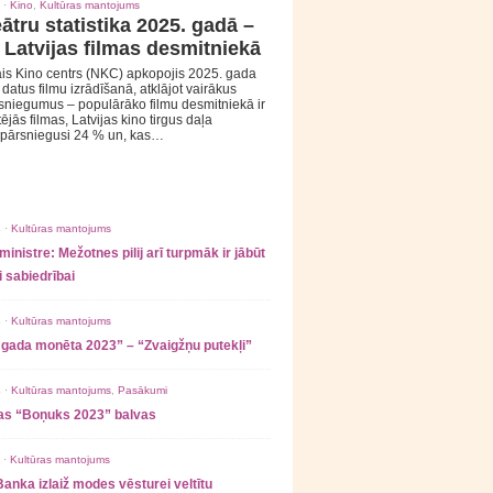
 ·
Kino
,
Kultūras mantojums
ātru statistika 2025. gadā –
 Latvijas filmas desmitniekā
is Kino centrs (NKC) apkopojis 2025. gada
s datus filmu izrādīšanā, atklājot vairākus
sniegumus – populārāko filmu desmitniekā ir
tējās filmas, Latvijas kino tirgus daļa
 pārsniegusi 24 % un, kas…
 ·
Kultūras mantojums
ministre: Mežotnes pilij arī turpmāk ir jābūt
 sabiedrībai
 ·
Kultūras mantojums
 gada monēta 2023” – “Zvaigžņu putekļi”
 ·
Kultūras mantojums
,
Pasākumi
as “Boņuks 2023” balvas
 ·
Kultūras mantojums
Banka izlaiž modes vēsturei veltītu