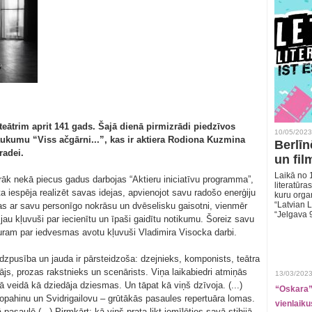
teātrim aprit 141 gads. Šajā dienā pirmizrādi piedzīvos
10/05/2023
saukumu “Viss ačgārni...”, kas ir aktiera Rodiona Kuzmina
Berlīn
radei.
un fil
Laikā no 1
irāk nekā piecus gadus darbojas “Aktieru iniciatīvu programma”,
literatūras
a iespēja realizēt savas idejas, apvienojot savu radošo enerģiju
kuru organ
“Latvian L
eļas ar savu personīgo nokrāsu un dvēselisku gaisotni, vienmēr
“Jelgava 
m jau kļuvuši par iecienītu un īpaši gaidītu notikumu. Šoreiz savu
uram par iedvesmas avotu kļuvuši Vladimira Visocka darbi.
dzpusība un jauda ir pārsteidzoša: dzejnieks, komponists, teātra
tājs, prozas rakstnieks un scenārists. Viņa laikabiedri atmiņās
13/03/2023
ā veidā kā dziedāja dziesmas. Un tāpat kā viņš dzīvoja. (...)
“Oskara” 
 Lopahinu un Svidrigailovu – grūtākās pasaules repertuāra lomas.
vienlaiku
 pasaulē (...) Pirmkārt: kā viņš prata likt iemīlēties savā stihijā