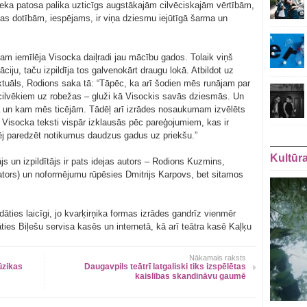
eka patosa palika uzticīgs augstākajām cilvēciskajām vērtībām,
as dotībām, iespējams, ir viņa dziesmu iejūtīgā šarma un
tam iemīlēja Visocka daiļradi jau mācību gados. Tolaik viņš
iju, taču izpildīja tos galvenokārt draugu lokā. Atbildot uz
tuāls, Rodions saka tā: “Tāpēc, ka arī šodien mēs runājam par
 cilvēkiem uz robežas – gluži kā Visockis savās dziesmās. Un
ja un kam mēs ticējām. Tādēļ arī izrādes nosaukumam izvēlēts
Visocka teksti vispār izklausās pēc pareģojumiem, kas ir
spēj paredzēt notikumus daudzus gadus uz priekšu.”
Kultūr
js un izpildītājs ir pats idejas autors – Rodions Kuzmins,
ators) un noformējumu rūpēsies Dmitrijs Karpovs, bet sitamos
ādāties laicīgi, jo kvarķirņika formas izrādes gandrīz vienmēr
dāties Biļešu servisa kasēs un internetā, kā arī teātra kasē Kaļķu
Nākamais raksts
ūzikas
Daugavpils teātrī latgaliski tiks izspēlētas
kaislības skandināvu gaumē