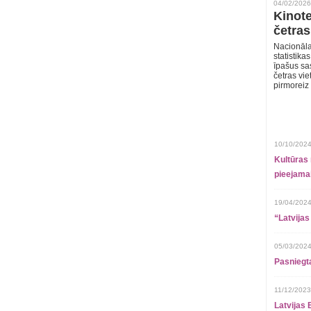
04/02/2026
Kinote
četras
Nacionāla
statistika
īpašus sa
četras vie
pirmoreiz
10/10/2024
Kultūras 
pieejamai
19/04/2024
“Latvijas
05/03/2024
Pasniegt
11/12/2023
Latvijas 