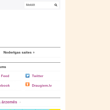
Noderīgas saites
ums
 Feed
Twitter
ebook
Draugiem.lv
a ārzemēs