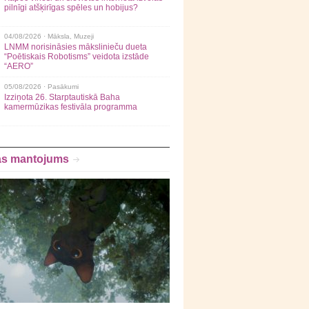
pilnīgi atšķirīgas spēles un hobijus?
04/08/2026 ·
Māksla
,
Muzeji
LNMM norisināsies mākslinieču dueta
“Poētiskais Robotisms” veidota izstāde
“AERO”
05/08/2026 ·
Pasākumi
Izziņota 26. Starptautiskā Baha
kamermūzikas festivāla programma
as mantojums