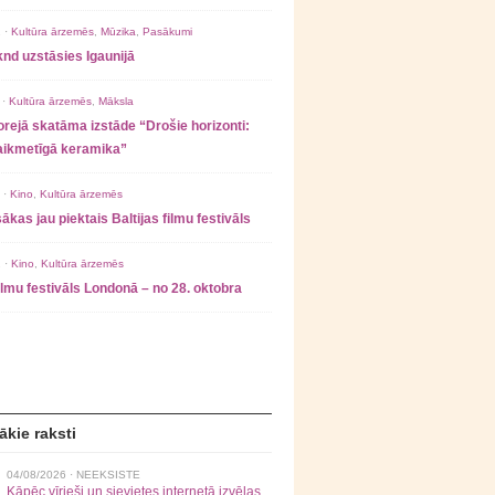
 ·
Kultūra ārzemēs
,
Mūzika
,
Pasākumi
nd uzstāsies Igaunijā
 ·
Kultūra ārzemēs
,
Māksla
rejā skatāma izstāde “Drošie horizonti:
laikmetīgā keramika”
 ·
Kino
,
Kultūra ārzemēs
ākas jau piektais Baltijas filmu festivāls
 ·
Kino
,
Kultūra ārzemēs
filmu festivāls Londonā – no 28. oktobra
ākie raksti
04/08/2026 ·
NEEKSISTE
Kāpēc vīrieši un sievietes internetā izvēlas