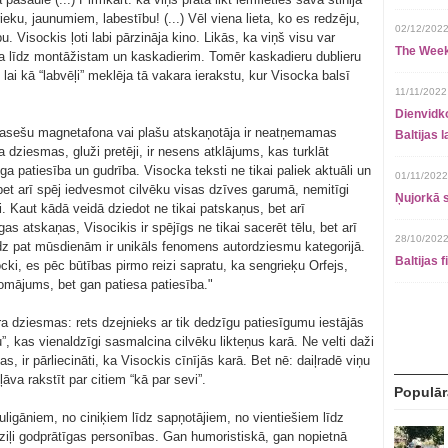
ieku, jaunumiem, labestību! (...) Vēl viena lieta, ko es redzēju,
02/12/2022
 Visockis ļoti labi pārzināja kino. Likās, ka viņš visu var
The Week
ora līdz montāžistam un kaskadierim. Tomēr kaskadieru dublieru
: lai kā “labvēļi” meklēja tā vakara ierakstu, kur Visocka balsī
11/11/2022
Dienvidko
asešu magnetafona vai plašu atskaņotāja ir neatņemamas
Baltijas 
dziesmas, gluži pretēji, ir nesens atklājums, kas turklāt
īga patiesība un gudrība. Visocka teksti ne tikai paliek aktuāli un
01/11/2022
bet arī spēj iedvesmot cilvēku visas dzīves garumā, nemitīgi
Ņujorkā s
i. Kaut kādā veidā dziedot ne tikai patskaņus, bet arī
as atskaņas, Visocikis ir spējīgs ne tikai sacerēt tēlu, bet arī
28/10/2022
īdz pat mūsdienām ir unikāls fenomens autordziesmu kategorijā.
Baltijas 
cki, es pēc būtības pirmo reizi sapratu, ka sengrieķu Orfejs,
omājums, bet gan patiesa patiesība."
ra dziesmas: rets dzejnieks ar tik dedzīgu patiesīgumu iestājās
”, kas vienaldzīgi sasmalcina cilvēku likteņus karā. Ne velti daži
ļas, ir pārliecināti, ka Visockis cīnījās karā. Bet nē: daiļradē viņu
ļāva rakstīt par citiem “kā par sevi”.
Populār
huligāniem, no ciniķiem līdz sapņotājiem, no vientiešiem līdz
 dziļi godprātīgas personības. Gan humoristiskā, gan nopietnā