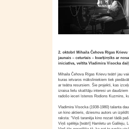
2. oktobrī Mihaila Čehova Rīgas Krievu 
jaunais – ceturtais – kvarķirņiks ar no
iniciatīva, veltīta Vladimira Visocka daiļ
Mihaila Čehova Rīgas Krievu teātrī jau va
kuras ietvaros māksliniekiem tiek piedāvāt
ar teātra resursiem. Šie projekti, kas izc
izraisa lielu skatītāju interesi un daudzie
radošo ieceri īstenos Rodions Kuzmins, k
Vladimira Visocka (1938-1980) talanta dau
un kino aktieris, dziesmu autors un izpildī
raksta: “Viņš taranēja kino nozari tādā paš
Viņš spēlēja [teātrī] Hamletu un Galileju,
Viņš tās nospēlēja tā, ka pat to runāja visā