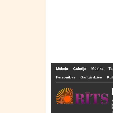
Māksla
Galerija
Mūzika
Te
Personības
Garīgā dzīve
Kul
F
V