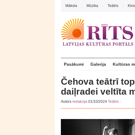
Māksla
Mūzika
Teātris
Kin
Pasākumi
Galerija
Kultūras 
Čehova teātrī to
daiļradei veltīta 
Autors
redakcija
01/10/2024
Teātris
·