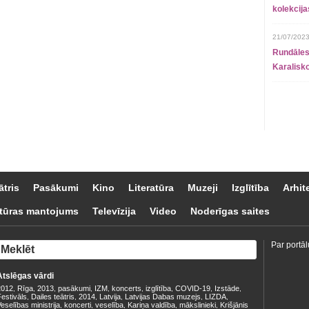
kolekcij
21/07/2023
Rundāles
Karalisko
ātris
Pasākumi
Kino
Literatūra
Muzeji
Izglītība
Arhit
tūras mantojums
Televīzija
Video
Noderīgas saites
Par portāl
Atslēgas vārdi
2012
Rīga
2013
pasākumi
IZM
koncerts
izglītība
COVID-19
Izstāde
,
,
,
,
,
,
,
,
,
estivāls
Dailes teātris
2014
Latvija
Latvijas Dabas muzejs
LIZDA
,
,
,
,
,
,
eselības ministrija
koncerti
veselība
Kariņa valdība
mākslinieki
Krišjānis
,
,
,
,
,