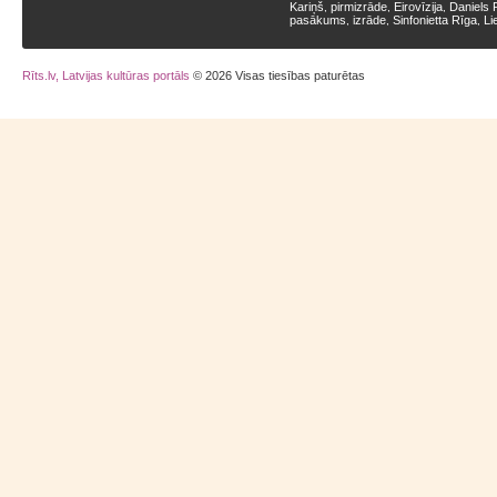
Kariņš
pirmizrāde
Eirovīzija
Daniels 
,
,
,
pasākums
izrāde
Sinfonietta Rīga
Li
,
,
,
Rīts.lv, Latvijas kultūras portāls
© 2026 Visas tiesības paturētas