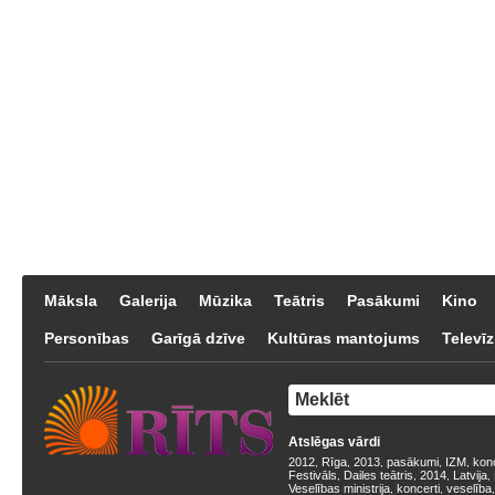
Māksla
Galerija
Mūzika
Teātris
Pasākumi
Kino
Personības
Garīgā dzīve
Kultūras mantojums
Televīz
Atslēgas vārdi
2012
Rīga
2013
pasākumi
IZM
kon
,
,
,
,
,
Festivāls
Dailes teātris
2014
Latvija
,
,
,
,
Veselības ministrija
koncerti
veselība
,
,