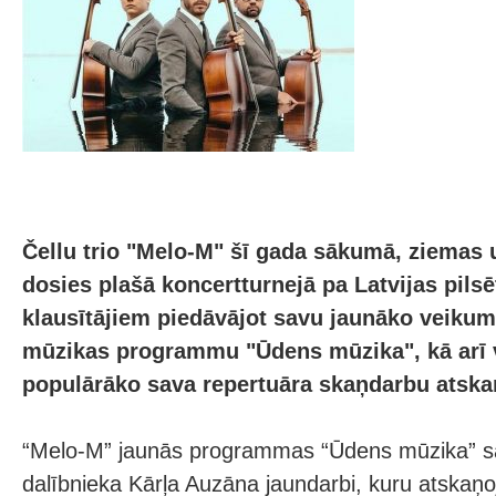
Čellu trio "Melo-M" šī gada sākumā, ziemas 
dosies plašā koncertturnejā pa Latvijas pils
klausītājiem piedāvājot savu jaunāko veiku
mūzikas programmu "Ūdens mūzika", kā arī v
populārāko sava repertuāra skaņdarbu atsk
“Melo-M” jaunās programmas “Ūdens mūzika” sa
dalībnieka Kārļa Auzāna jaundarbi, kuru atskaņ