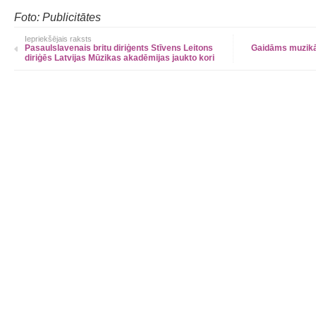
Foto: Publicitātes
Iepriekšējais raksts
Pasaulslavenais britu diriģents Stīvens Leitons
Gaidāms muzikāl
diriģēs Latvijas Mūzikas akadēmijas jaukto kori