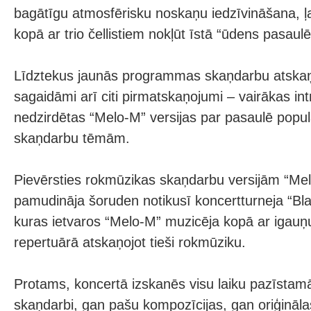
bagātīgu atmosfērisku noskaņu iedzīvināšana, ļa
kopā ar trio čellistiem nokļūt īstā “ūdens pasaulē
Līdztekus jaunās programmas skaņdarbu atska
sagaidāmi arī citi pirmatskaņojumi – vairākas int
nedzirdētas “Melo-M” versijas par pasaulē pop
skaņdarbu tēmām.
Pievērsties rokmūzikas skaņdarbu versijām “Me
pamudināja šoruden notikusī koncertturneja “Bl
kuras ietvaros “Melo-M” muzicēja kopā ar igauņu
repertuārā atskaņojot tieši rokmūziku.
Protams, koncertā izskanēs visu laiku pazīstam
skaņdarbi, gan pašu kompozīcijas, gan oriģināla