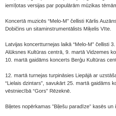
iemīļotas versijas par populārām mūzikas tēmā
Koncertā muzicēs “Melo-M” čellisti Kārlis Auzāns
Dobičins un sitaminstrumentālists Miķelis Vīte.
Latvijas koncertturnejas laikā “Melo-M” čellisti 3
Alūksnes Kultūras centrā, 9. martā Vidzemes kon
10. martā gaidāms koncerts Berģu Kultūras cent
12. martā turnejas turpināsies Liepājā ar uzstā
“Lielais dzintars”, savukārt 25. martā gaidāms k
vēstniecībā “Gors” Rēzeknē.
Biļetes nopērkamas "Biļešu paradīze" kasēs un i