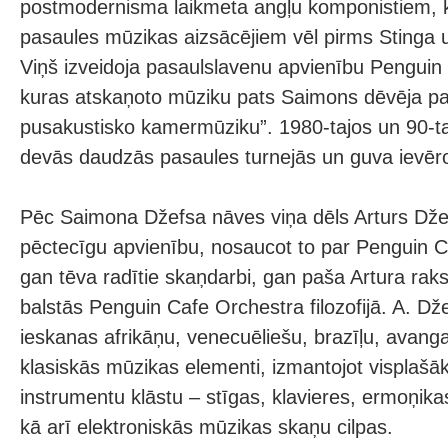
postmodernisma laikmeta angļu komponistiem, ku
pasaules mūzikas aizsācējiem vēl pirms Stinga u
Viņš izveidoja pasaulslavenu apvienību Penguin
kuras atskaņoto mūziku pats Saimons dēvēja p
pusakustisko kamermūziku”. 1980-tajos un 90-t
devās daudzās pasaules turnejās un guva ievēro
Pēc Saimona Džefsa nāves viņa dēls Arturs Džef
pēctecīgu apvienību, nosaucot to par Penguin Ca
gan tēva radītie skaņdarbi, gan paša Artura raks
balstās Penguin Cafe Orchestra filozofijā. A. Dž
ieskanas afrikāņu, venecuēliešu, brazīļu, avang
klasiskās mūzikas elementi, izmantojot visplaš
instrumentu klāstu – stīgas, klavieres, ermoņikas
kā arī elektroniskās mūzikas skaņu cilpas.