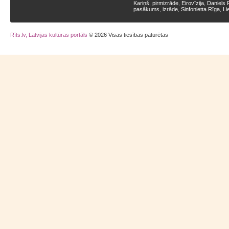
Kariņš
pirmizrāde
Eirovīzija
Daniels 
,
,
,
pasākums
izrāde
Sinfonietta Rīga
Li
,
,
,
Rīts.lv, Latvijas kultūras portāls
© 2026 Visas tiesības paturētas