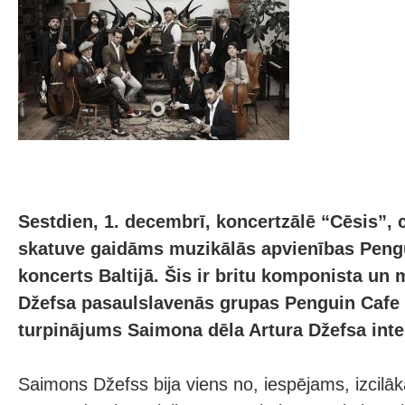
Sestdien, 1. decembrī, koncertzālē “Cēsis”, 
skatuve gaidāms muzikālās apvienības Peng
koncerts Baltijā. Šis ir britu komponista u
Džefsa pasaulslavenās grupas Penguin Cafe 
turpinājums Saimona dēla Artura Džefsa inter
Saimons Džefss bija viens no, iespējams, izcilā