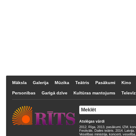
Māksla
Galerija
Mūzika
Teātris
Pasākumi
Kino
Personības
Garīgā dzīve
Kultūras mantojums
Televīz
Atslēgas vārdi
2012
Rīga
2013
pasākumi
IZM
kon
,
,
,
,
,
Festivāls
Dailes teātris
2014
Latvija
,
,
,
,
Veselības ministrija
koncerti
veselība
,
,