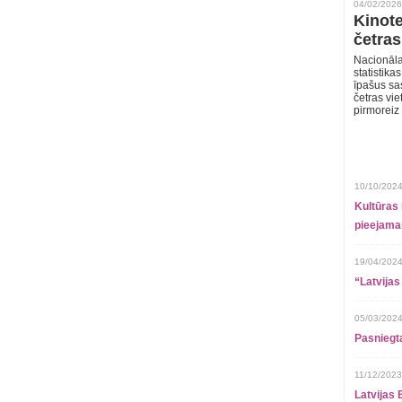
04/02/2026
Kinote
četras
Nacionāla
statistika
īpašus sa
četras vie
pirmoreiz
10/10/2024
Kultūras 
pieejamai
19/04/2024
“Latvijas
05/03/2024
Pasniegt
11/12/2023
Latvijas 