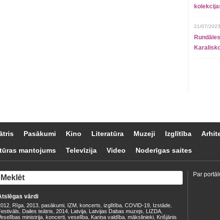
kolekcij
21/07/2023
Rundāles
Karalisko
ātris
Pasākumi
Kino
Literatūra
Muzeji
Izglītība
Arhit
tūras mantojums
Televīzija
Video
Noderīgas saites
Par portāl
Atslēgas vārdi
2012
Rīga
2013
pasākumi
IZM
koncerts
izglītība
COVID-19
Izstāde
,
,
,
,
,
,
,
,
,
estivāls
Dailes teātris
2014
Latvija
Latvijas Dabas muzejs
LIZDA
,
,
,
,
,
,
eselības ministrija
koncerti
veselība
Kariņa valdība
mākslinieki
Krišjānis
,
,
,
,
,