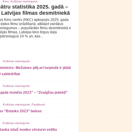
 ·
Kino
,
Kultūras mantojums
ātru statistika 2025. gadā –
 Latvijas filmas desmitniekā
is Kino centrs (NKC) apkopojis 2025. gada
s datus filmu izrādīšanā, atklājot vairākus
sniegumus – populārāko filmu desmitniekā ir
tējās filmas, Latvijas kino tirgus daļa
 pārsniegusi 24 % un, kas…
 ·
Kultūras mantojums
ministre: Mežotnes pilij arī turpmāk ir jābūt
 sabiedrībai
 ·
Kultūras mantojums
 gada monēta 2023” – “Zvaigžņu putekļi”
 ·
Kultūras mantojums
,
Pasākumi
as “Boņuks 2023” balvas
 ·
Kultūras mantojums
Banka izlaiž modes vēsturei veltītu