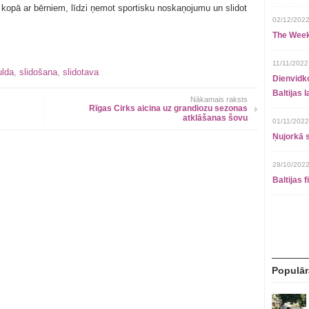
kopā ar bērniem, līdzi ņemot sportisku noskaņojumu un slidot
02/12/2022
The Week
11/11/2022
ulda
,
slidošana
,
slidotava
Dienvidko
Baltijas 
Nākamais raksts
Rīgas Cirks aicina uz grandiozu sezonas
atklāšanas šovu
01/11/2022
Ņujorkā s
28/10/2022
Baltijas 
Populār