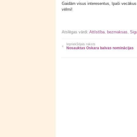
Gaidām visus interesentus, īpaši vecākus 
vēlmi!
Atslēgas vārdi:
Attīstība
,
bezmaksas
,
Sig
Iepriekšējais raksts
Nosauktas Oskara balvas nominācijas