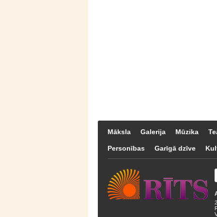
Māksla
Galerija
Mūzika
Te
Personības
Garīgā dzīve
Kul
F
V