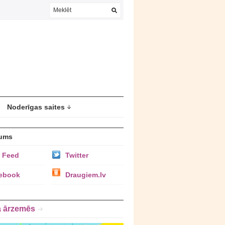
Noderīgas saites
ums
 Feed
Twitter
ebook
Draugiem.lv
a ārzemēs