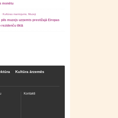
as monētu
 ·
Kultūras mantojums
,
Muzeji
 pils muzejs uzņemts prestižajā Eiropas
 rezidenču tīklā
ektūra
Kultūra ārzemēs
u
Kontakti