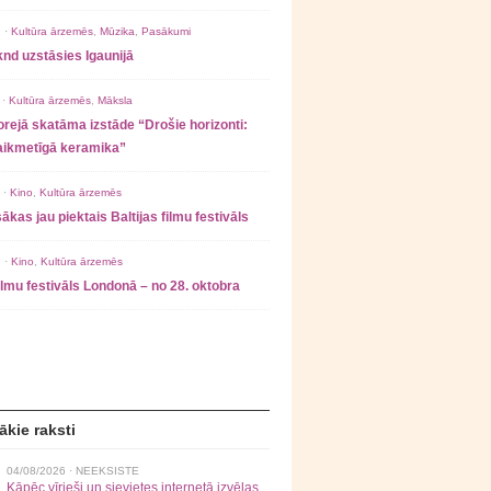
 ·
Kultūra ārzemēs
,
Mūzika
,
Pasākumi
nd uzstāsies Igaunijā
 ·
Kultūra ārzemēs
,
Māksla
rejā skatāma izstāde “Drošie horizonti:
laikmetīgā keramika”
 ·
Kino
,
Kultūra ārzemēs
ākas jau piektais Baltijas filmu festivāls
 ·
Kino
,
Kultūra ārzemēs
filmu festivāls Londonā – no 28. oktobra
ākie raksti
04/08/2026 ·
NEEKSISTE
Kāpēc vīrieši un sievietes internetā izvēlas