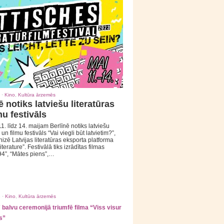
 ·
Kino
,
Kultūra ārzemēs
ē notiks latviešu literatūras
mu festivāls
1. līdz 14. maijam Berlīnē notiks latviešu
 un filmu festivāls “Vai viegli būt latvietim?”,
izē Latvijas literatūras eksporta platforma
iterature”. Festivālā tiks izrādītas filmas
94”, “Mātes piens”,…
 ·
Kino
,
Kultūra ārzemēs
balvu ceremonijā triumfē filma “Viss visur
s”