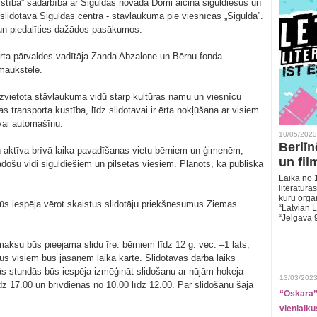
stība” sadarbībā ar Siguldas novada Domi aicina siguldiešus un
slidotavā Siguldas centrā - stāvlaukumā pie viesnīcas „Sigulda”.
u un piedalīties dažādos pasākumos.
orta pārvaldes vadītāja Zanda Abzalone un Bērnu fonda
Šmaukstele.
 izvietota stāvlaukuma vidū starp kultūras namu un viesnīcu
 transporta kustība, līdz slidotavai ir ērta nokļūšana ar visiem
 vai automašīnu.
10/05/2023
Berlīn
un aktīva brīvā laika pavadīšanas vietu bērniem un ģimenēm,
un fil
adošu vidi siguldiešiem un pilsētas viesiem. Plānots, ka publiskā
Laikā no 1
literatūras
kuru organ
būs iespēja vērot skaistus slidotāju priekšnesumus Ziemas
“Latvian L
“Jelgava 
ksu būs pieejama slidu īre: bērniem līdz 12 g. vec. –1 lats,
dus visiem būs jāsaņem laika karte. Slidotavas darba laiks
tās stundās būs iespēja izmēģināt slidošanu ar nūjām hokeja
13/03/2023
īdz 17.00 un brīvdienās no 10.00 līdz 12.00. Par slidošanu šajā
“Oskara” 
vienlaiku