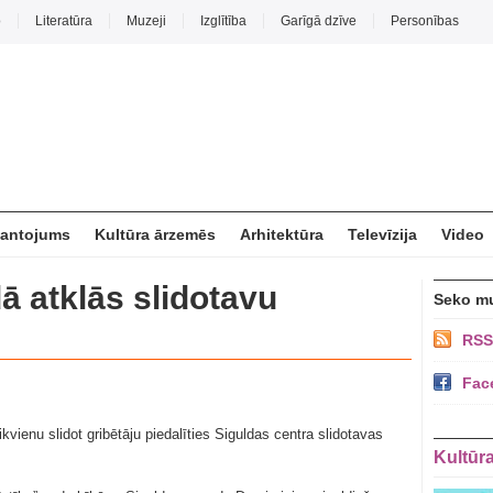
o
Literatūra
Muzeji
Izglītība
Garīgā dzīve
Personības
mantojums
Kultūra ārzemēs
Arhitektūra
Televīzija
Video
ā atklās slidotavu
Seko m
RSS
Fac
ikvienu slidot gribētāju piedalīties Siguldas centra slidotavas
Kultūr