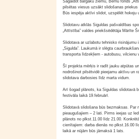
Sagaidot bargāku ziemu, Bērnu fonds „Attī
pilsētas viesus uzsākt slidošanas priekus 
Būs iespēja aktīvi slidot, uzspēlēt hokej
Slidotavu atklās Siguldas pašvaldības sp
„Attīstība” valdes priekšsēdētāja Mārīte 
Slidotava ar uzlabotu tehnisko risinājumu
„Sigulda”. Laukumā ir slēgta caurbraukšanas
transporta līdzekļiem - autobusu, vilcienu
Šī projekta mērķis ir radīt jauku atpūtas 
nodrošinot pilsētvidē pieejamu aktīvu un r
slidotava darbosies līdz marta vidum.
Arī šogad plānots, ka Siguldas slidotavā 
festivāla laikā 19.februārī.
Slidotavā slidošana būs bezmaksas. Par ma
pieaugušajiem – 2 lati. Pirms ieejas uz le
plānots no plkst.11.00 līdz 21.00. Konkrē
cienītajiem: darba dienās no plkst.16.00 l
laikā ar nūjām būs jāmaksā 1 lats.