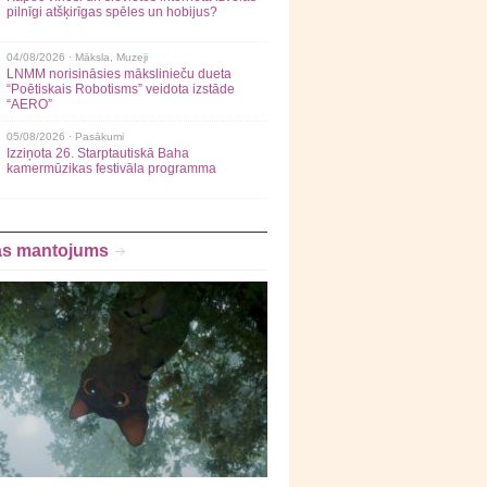
pilnīgi atšķirīgas spēles un hobijus?
04/08/2026 ·
Māksla
,
Muzeji
LNMM norisināsies mākslinieču dueta
“Poētiskais Robotisms” veidota izstāde
“AERO”
05/08/2026 ·
Pasākumi
Izziņota 26. Starptautiskā Baha
kamermūzikas festivāla programma
as mantojums