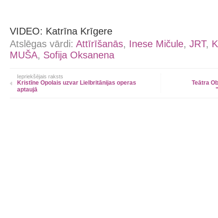
VIDEO: Katrīna Krīgere
Atslēgas vārdi:
Attīrīšanās
,
Inese Mičule
,
JRT
,
K
MUŠA
,
Sofija Oksanena
Iepriekšējais raksts
Kristīne Opolais uzvar Lielbritānijas operas
Teātra Ob
aptaujā