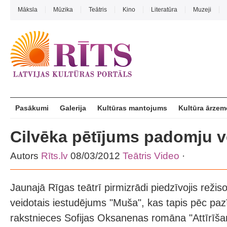
Māksla
Mūzika
Teātris
Kino
Literatūra
Muzeji
Pasākumi
Galerija
Kultūras mantojums
Kultūra ārzem
Cilvēka pētījums padomju v
Autors
Rīts.lv
08/03/2012
Teātris
Video
·
Jaunajā Rīgas teātrī pirmizrādi piedzīvojis reži
veidotais iestudējums "Muša", kas tapis pēc p
rakstnieces Sofijas Oksanenas romāna "Attīrīša