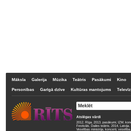
Māksla
Galerija
Mūzika
Teātris
Pasākumi
Kino
Personības
Garīgā dzīve
Kultūras mantojums
Televīz
Atslēgas vārdi
2012
Rīga
2013
pasākumi
IZM
kon
,
,
,
,
,
Festivāls
Dailes teātris
2014
Latvija
,
,
,
,
Veselības ministrija
koncerti
veselība
,
,