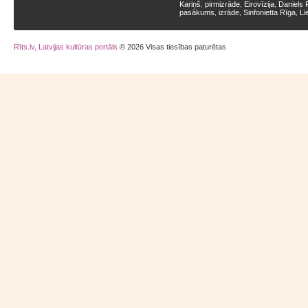
Kariņš
pirmizrāde
Eirovīzija
Daniels 
,
,
,
pasākums
izrāde
Sinfonietta Rīga
Li
,
,
,
Rīts.lv, Latvijas kultūras portāls
© 2026 Visas tiesības paturētas